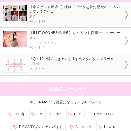
【豪華ゲスト登壇✨】映画『プラダを着た悪魔2』ジャパ
ンプレミアイ...
あき
2026.4.23
【ILLIT WONHEE登壇💖】ロムアンド商事〜ジューシー
フラ...
チームシンデレラ
2026.4.11
『Qoo10で購入できる』おすすめスタバタンブラー🎀
ぴろせ
2026.3.29
話題のキーワード
今、EMMARYで話題になっているキーワード
100均
CM
DIY
EFM
EMMARYバイト
EMMARYプレミアムバイト
Facebook
How to