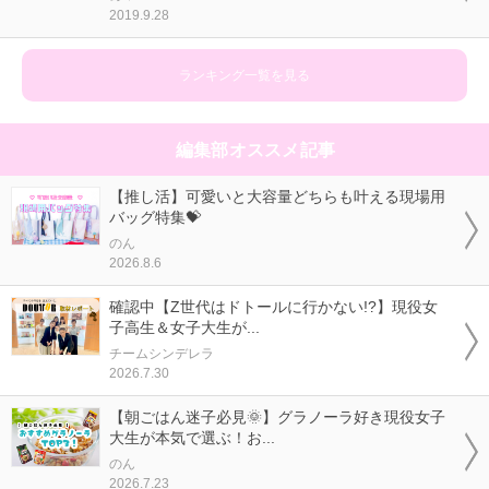
2019.9.28
ランキング一覧を見る
編集部オススメ記事
【推し活】可愛いと大容量どちらも叶える現場用
バッグ特集💝
のん
2026.8.6
確認中【Z世代はドトールに行かない!?】現役女
子高生＆女子大生が...
チームシンデレラ
2026.7.30
【朝ごはん迷子必見🌞】グラノーラ好き現役女子
大生が本気で選ぶ！お...
のん
2026.7.23