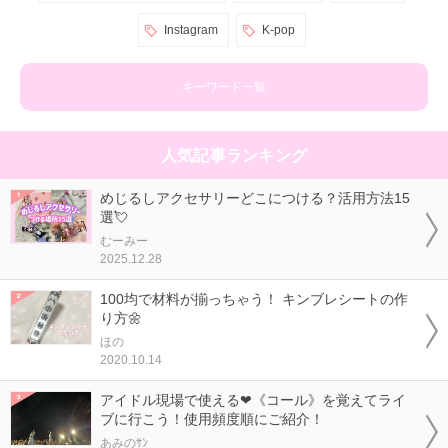
Instagram
K-pop
キーワード一覧
人気記事ランキング
めじるしアクセサリーどこにつける？活用方法15
選💘
むーみー
2025.12.28
100均で材料が揃っちゃう！ キンブレシートの作
り方🌼
ほの
2020.10.14
アイドル現場で使える❤《コール》を覚えてライ
ブに行こう！使用頻度順にご紹介！
あみのｻﾝ