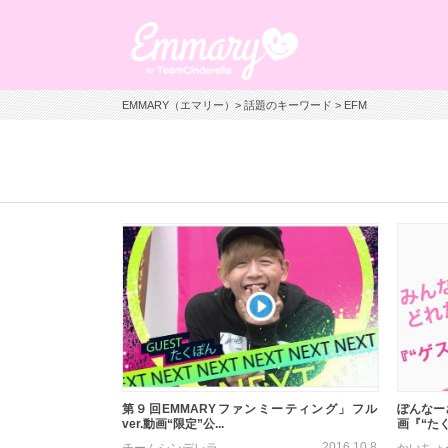
EMMARY（エマリー）
>
話題のキーワード
> EFM
第９回EMMARYファンミーティング」フル
ぽんなー
ver.動画“限定”公...
画『“たく
2016.10.8
チームシンデレラ
かいちょ