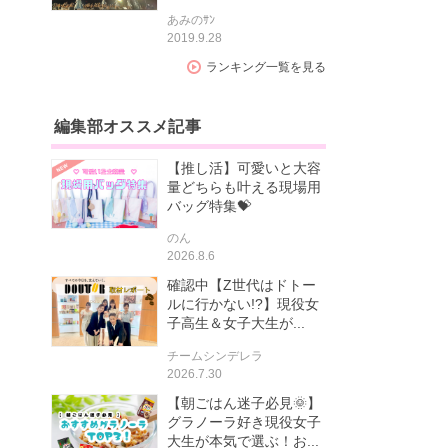
あみのｻﾝ
2019.9.28
ランキング一覧を見る
編集部オススメ記事
【推し活】可愛いと大容
量どちらも叶える現場用
バッグ特集💝
のん
2026.8.6
確認中【Z世代はドトー
ルに行かない!?】現役女
子高生＆女子大生が...
チームシンデレラ
2026.7.30
【朝ごはん迷子必見🌞】
グラノーラ好き現役女子
大生が本気で選ぶ！お...