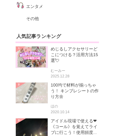
エンタメ
その他
人気記事ランキング
めじるしアクセサリーど
こにつける？活用方法15
選💘
むーみー
2025.12.28
100均で材料が揃っちゃ
う！ キンブレシートの作
り方🌼
ほの
2020.10.14
アイドル現場で使える❤
《コール》を覚えてライ
ブに行こう！使用頻度...