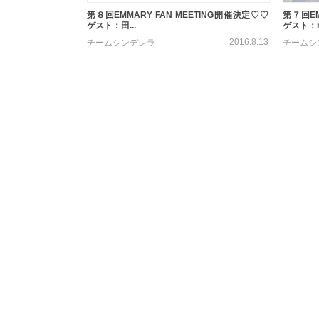
第８回EMMARY FAN MEETING開催決定♡♡
第７回EM
ゲスト：田...
ゲスト：m.
2016.8.13
チームシンデレラ
チームシ