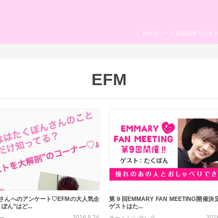
カテゴリー
人気記事ランキ
EFM
さんへのアンケート♡EFMの大人気企
第９回EMMARY FAN MEETING開催
ぽん”はど...
ゲストはた...
2016.9.24
201
ー
チームシンデレラ