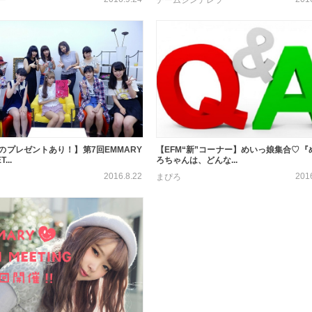
のプレゼントあり！】第7回EMMARY
【EFM“新”コーナー】めいっ娘集合♡『
...
ろちゃんは、どんな...
2016.8.22
201
まぴろ