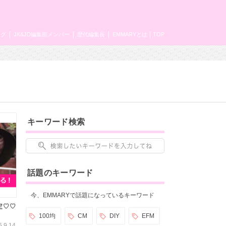
ング
JK&JD編集部メンバー
歴代編集長
EMMARYとは
TOP
キーワード検索
話題のキーワード
今、EMMARYで話題になっているキーワード
決定♡♡
100均
CM
DIY
EFM
6.9.14