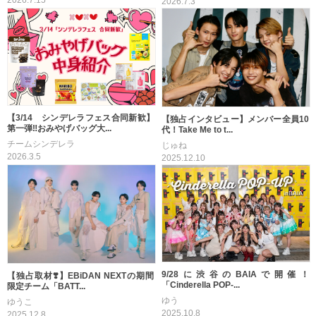
2026.7.15
2026.7.3
【3/14 シンデレラフェス合同新歓】
【独占インタビュー】メンバー全員10
第一弾‼️おみやげバッグ大...
代！Take Me to t...
チームシンデレラ
じゅね
2026.3.5
2025.12.10
9/28に渋谷のBAIAで開催！
【独占取材❣️】EBiDAN NEXTの期間
「Cinderella POP-...
限定チーム「BATT...
ゆう
ゆうこ
2025.10.8
2025.12.8