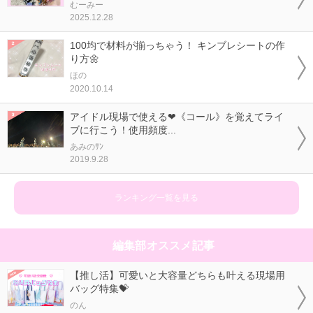
むーみー
2025.12.28
100均で材料が揃っちゃう！ キンブレシートの作
り方🌼
ほの
2020.10.14
アイドル現場で使える❤《コール》を覚えてライ
ブに行こう！使用頻度...
あみのｻﾝ
2019.9.28
ランキング一覧を見る
編集部オススメ記事
【推し活】可愛いと大容量どちらも叶える現場用
バッグ特集💝
のん