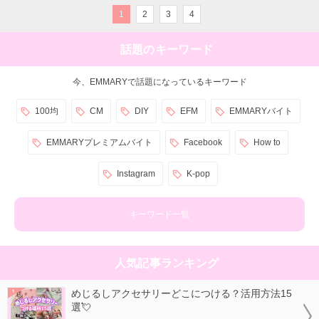
1
2
3
4
話題のキーワード
今、EMMARYで話題になっているキーワード
100均
CM
DIY
EFM
EMMARYバイト
EMMARYプレミアムバイト
Facebook
How to
Instagram
K-pop
キーワード一覧
人気記事ランキング
めじるしアクセサリーどこにつける？活用方法15
選💘