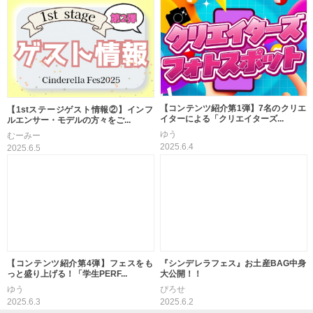
【コンテンツ紹介第1弾】7名のクリエ
【1stステージゲスト情報②】インフ
イターによる「クリエイターズ...
ルエンサー・モデルの方々をご...
ゆう
むーみー
2025.6.4
2025.6.5
【コンテンツ紹介第4弾】フェスをも
『シンデレラフェス』お土産BAG中身
っと盛り上げる！「学生PERF...
大公開！！
ゆう
ぴろせ
2025.6.3
2025.6.2