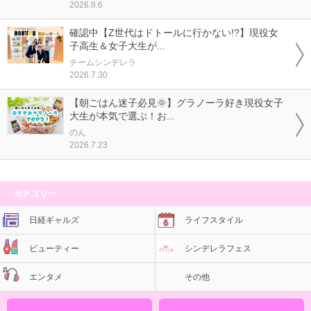
2026.8.6
確認中【Z世代はドトールに行かない!?】現役女
子高生＆女子大生が...
チームシンデレラ
2026.7.30
【朝ごはん迷子必見🌞】グラノーラ好き現役女子
大生が本気で選ぶ！お...
のん
2026.7.23
カテゴリー
日経ギャルズ
ライフスタイル
ビューティー
シンデレラフェス
エンタメ
その他