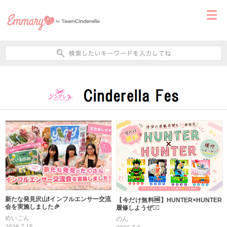
新たな発見沢山❗インフルエンサー交流
【今だけ無料🆓】HUNTER×HUNTER
会を実施しました🎉
履修しようぜ❤️‍🔥
めいごん
のん