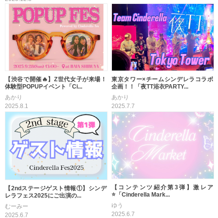
【渋谷で開催🔥】Z世代女子が来場！
東京タワー×チームシンデレラコラボ
体験型POPUPイベント「Ci...
企画！！「夜TT浴衣PARTY...
あかり
あかり
2025.8.1
2025.7.7
【コンテンツ紹介第3弾】激レア
【2ndステージゲスト情報①】シンデ
⭐「Cinderella Mark...
レラフェス2025にご出演の...
ゆう
むーみー
2025.6.7
2025.6.7