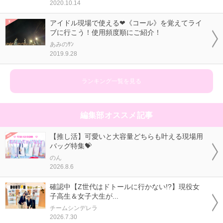
2020.10.14
アイドル現場で使える❤《コール》を覚えてライ
ブに行こう！使用頻度順にご紹介！
あみのｻﾝ
2019.9.28
ランキング一覧を見る
編集部オススメ記事
【推し活】可愛いと大容量どちらも叶える現場用
バッグ特集💝
のん
2026.8.6
確認中【Z世代はドトールに行かない!?】現役女
子高生＆女子大生が...
チームシンデレラ
2026.7.30