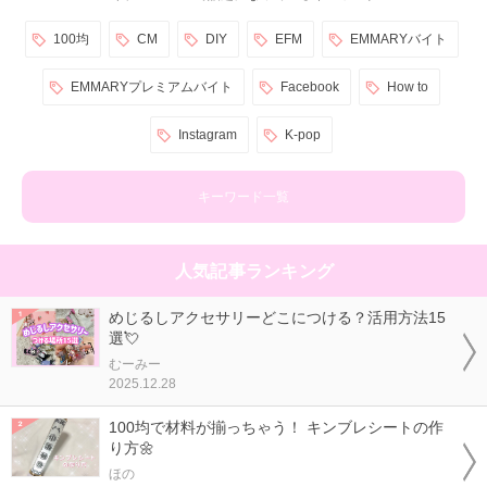
100均
CM
DIY
EFM
EMMARYバイト
EMMARYプレミアムバイト
Facebook
How to
Instagram
K-pop
キーワード一覧
人気記事ランキング
めじるしアクセサリーどこにつける？活用方法15
選💘
むーみー
2025.12.28
100均で材料が揃っちゃう！ キンブレシートの作
り方🌼
ほの