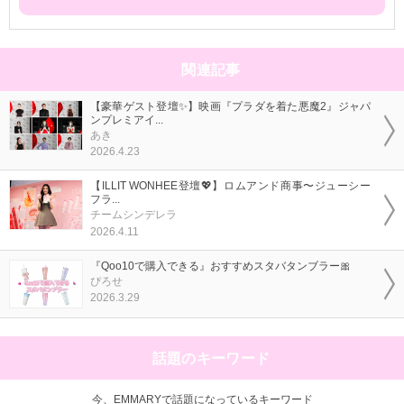
関連記事
【豪華ゲスト登壇✨】映画『プラダを着た悪魔2』ジャパ
ンプレミアイ...
あき
2026.4.23
【ILLIT WONHEE登壇💖】ロムアンド商事〜ジューシー
フラ...
チームシンデレラ
2026.4.11
『Qoo10で購入できる』おすすめスタバタンブラー🎀
ぴろせ
2026.3.29
話題のキーワード
今、EMMARYで話題になっているキーワード