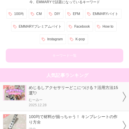
今、EMMARYで話題になっているキーワード
100均
CM
DIY
EFM
EMMARYバイト
EMMARYプレミアムバイト
Facebook
How to
Instagram
K-pop
キーワード一覧
人気記事ランキング
めじるしアクセサリーどこにつける？活用方法15
選💘
むーみー
2025.12.28
100均で材料が揃っちゃう！ キンブレシートの作
り方🌼