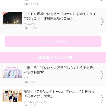
ほの
2020.10.14
アイドル現場で使える❤《コール》を覚えてライ
ブに行こう！使用頻度順にご紹介！
あみのｻﾝ
2019.9.28
ランキング一覧を見る
編集部オススメ記事
【推し活】可愛いと大容量どちらも叶える現場用
バッグ特集💝
のん
2026.8.6
確認中【Z世代はドトールに行かない!?】現役女
子高生＆女子大生が...
チームシンデレラ
2026.7.30