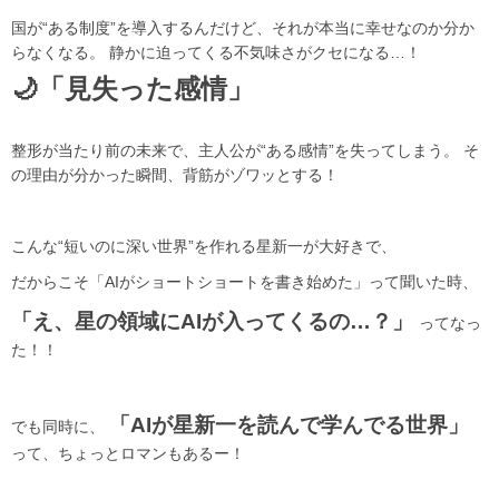
国が“ある制度”を導入するんだけど、それが本当に幸せなのか分か
らなくなる。 静かに迫ってくる不気味さがクセになる…！
🌙「見失った感情」
整形が当たり前の未来で、主人公が“ある感情”を失ってしまう。 そ
の理由が分かった瞬間、背筋がゾワッとする！
こんな“短いのに深い世界”を作れる星新一が大好きで、
だからこそ「AIがショートショートを書き始めた」って聞いた時、
「え、星の領域にAIが入ってくるの…？」
ってなっ
た！！
「AIが星新一を読んで学んでる世界」
でも同時に、
って、ちょっとロマンもあるー！