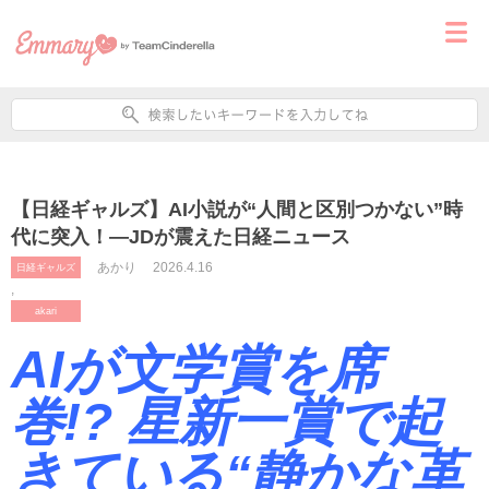
【日経ギャルズ】AI小説が“人間と区別つかない”時
代に突入！—JDが震えた日経ニュース
あかり
2026.4.16
日経ギャルズ
,
akari
AIが文学賞を席
巻!? 星新一賞で起
きている“静かな革