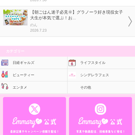
【朝ごはん迷子必見🌞】グラノーラ好き現役女子
大生が本気で選ぶ！お...
のん
2026.7.23
カテゴリー
日経ギャルズ
ライフスタイル
ビューティー
シンデレラフェス
エンタメ
その他