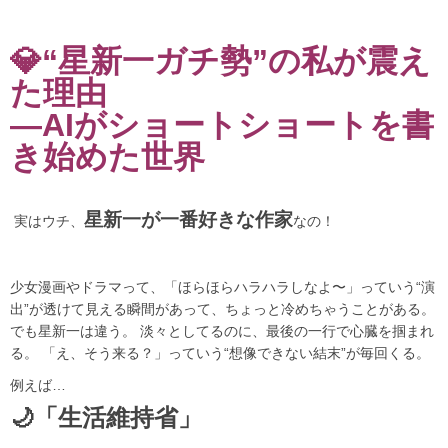
💎“星新一ガチ勢”の私が震え
た理由
—AIがショートショートを書
き始めた世界
星新一が一番好きな作家
実はウチ、
なの！
少女漫画やドラマって、「ほらほらハラハラしなよ〜」っていう“演
出”が透けて見える瞬間があって、ちょっと冷めちゃうことがある。
でも星新一は違う。 淡々としてるのに、最後の一行で心臓を掴まれ
る。 「え、そう来る？」っていう“想像できない結末”が毎回くる。
例えば…
🌙「生活維持省」