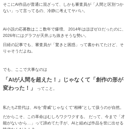
そこにAI作品が普通に混ざって、しかも審査員が「人間と区別つか
ない」って言ってるの、冷静に考えてヤバい。
AI小説の応募数はここ数年で爆増。 2014年はほぼゼロだったのに、
2026年にはグラフが天井ぶち抜きそうな勢い。
日経の記事でも、審査員が「驚きと困惑」って書かれてたけど、そ
りゃそうだよね。
でも、ここで大事なのは
「AIが人間を超えた！」じゃなくて「創作の形が
変わった！」
ってこと。
私たちZ世代は、AIを“脅威”じゃなくて“相棒”として扱うのが自然。
だからこそ、この革命はむしろワクワクする。 だって、今まで「才
能がないから…」って諦めてた子が、AIと組めば作品を世に出せる