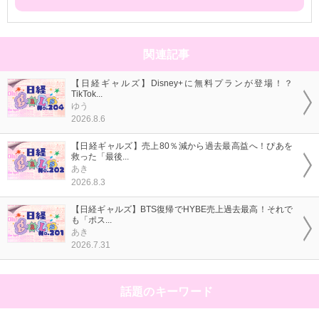
関連記事
【日経ギャルズ】Disney+に無料プランが登場！？
TikTok...
ゆう
2026.8.6
【日経ギャルズ】売上80％減から過去最高益へ！ぴあを
救った「最後...
あき
2026.8.3
【日経ギャルズ】BTS復帰でHYBE売上過去最高！それで
も「ポス...
あき
2026.7.31
話題のキーワード