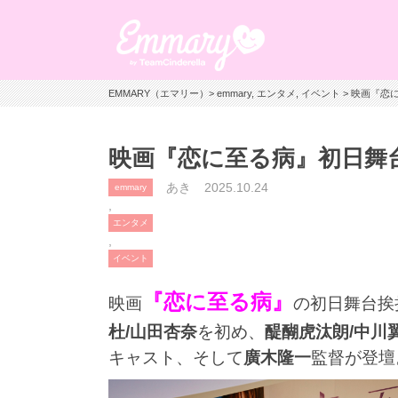
EMMARY（エマリー）
>
emmary
,
エンタメ
,
イベント
> 映画『恋
映画『恋に至る病』初日舞台
あき
2025.10.24
emmary
,
エンタメ
,
イベント
『恋に至る病』
映画
の初日舞台挨
杜/山田杏奈
を初め、
醍醐虎汰朗/中川翼
キャスト、そして
廣木隆一
監督が登壇