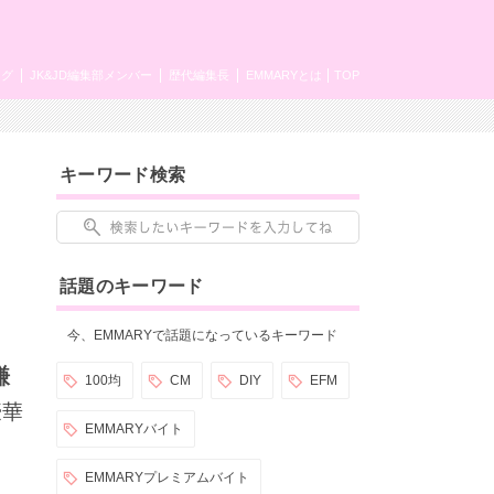
ング
JK&JD編集部メンバー
歴代編集長
EMMARYとは
TOP
キーワード検索
話題のキーワード
今、EMMARYで話題になっているキーワード
謙
100均
CM
DIY
EFM
豪華
EMMARYバイト
EMMARYプレミアムバイト