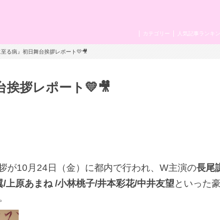
カテゴリー
人気記事ランキ
に至る病』初日舞台挨拶レポート💛🎥
挨拶レポート💛🎥
拶が10月24日（金）に都内で行われ、W主演の
長尾
/上原あまね /小林桃子/井本彩花/中井友望
といった
。