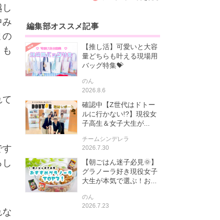
越し
中み
編集部オススメ記事
まの
【推し活】可愛いと大容
うも
量どちらも叶える現場用
バッグ特集💝
のん
2026.8.6
れて
確認中【Z世代はドトー
ルに行かない!?】現役女
子高生＆女子大生が...
チームシンデレラ
です
2026.7.30
ろし
【朝ごはん迷子必見🌞】
グラノーラ好き現役女子
大生が本気で選ぶ！お...
のん
2026.7.23
れな