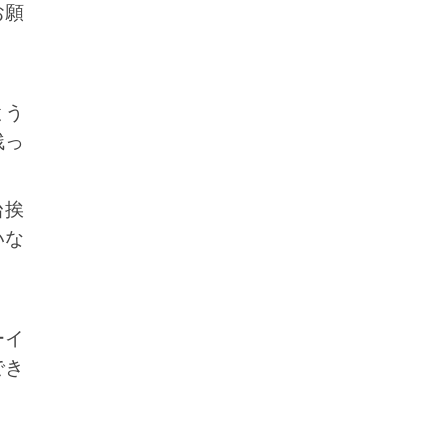
お願
とう
残っ
台挨
いな
ーイ
でき