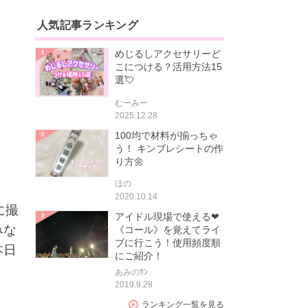
人気記事ランキング
めじるしアクセサリーど
こにつける？活用方法15
選💘
むーみー
2025.12.28
100均で材料が揃っちゃ
う！ キンブレシートの作
り方🌼
ほの
2020.10.14
に撮
アイドル現場で使える❤
みな
《コール》を覚えてライ
ブに行こう！使用頻度順
本日
にご紹介！
あみのｻﾝ
2019.9.28
ランキング一覧を見る