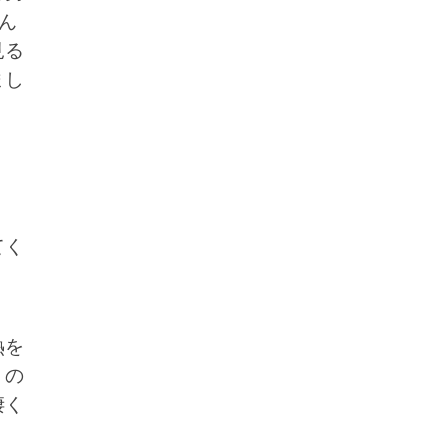
ん
見る
まし
てく
熱を
うの
凄く