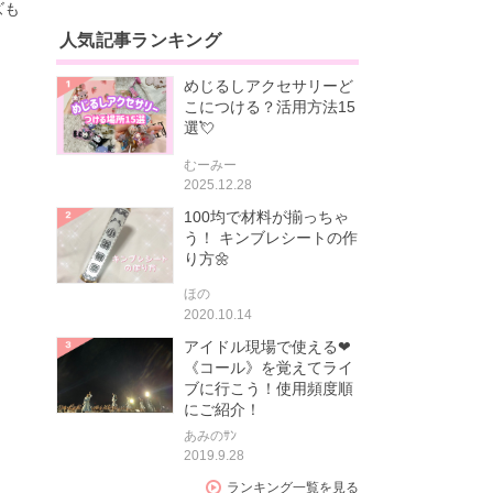
ズも
人気記事ランキング
めじるしアクセサリーど
こにつける？活用方法15
選💘
むーみー
2025.12.28
100均で材料が揃っちゃ
う！ キンブレシートの作
り方🌼
ほの
2020.10.14
アイドル現場で使える❤
《コール》を覚えてライ
ブに行こう！使用頻度順
にご紹介！
あみのｻﾝ
2019.9.28
ランキング一覧を見る