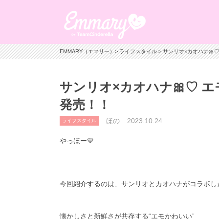
EMMARY（エマリー）
>
ライフスタイル
> サンリオ×カオハナ🎀
サンリオ×カオハナ🎀♡ 
発売！！
ほの
2023.10.24
ライフスタイル
やっほー💙
今回紹介するのは、サンリオとカオハナがコラボした
懐かしさと新鮮さが共存する“エモかわいい”