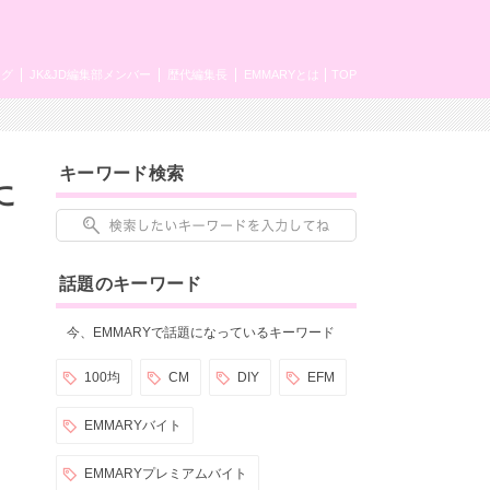
ング
JK&JD編集部メンバー
歴代編集長
EMMARYとは
TOP
キーワード検索
に
話題のキーワード
今、EMMARYで話題になっているキーワード
100均
CM
DIY
EFM
EMMARYバイト
EMMARYプレミアムバイト