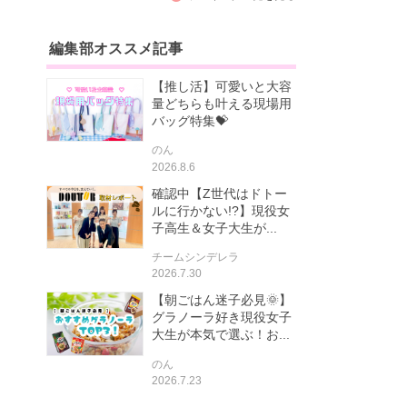
編集部オススメ記事
【推し活】可愛いと大容
量どちらも叶える現場用
バッグ特集💝
のん
2026.8.6
確認中【Z世代はドトー
ルに行かない!?】現役女
子高生＆女子大生が...
チームシンデレラ
2026.7.30
【朝ごはん迷子必見🌞】
グラノーラ好き現役女子
大生が本気で選ぶ！お...
のん
2026.7.23