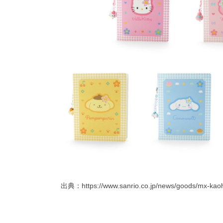
出典：
https://www.sanrio.co.jp/news/goods/mx-ka