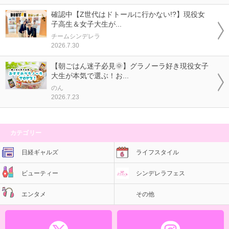
確認中【Z世代はドトールに行かない!?】現役女
子高生＆女子大生が...
チームシンデレラ
2026.7.30
【朝ごはん迷子必見🌞】グラノーラ好き現役女子
大生が本気で選ぶ！お...
のん
2026.7.23
カテゴリー
日経ギャルズ
ライフスタイル
ビューティー
シンデレラフェス
エンタメ
その他