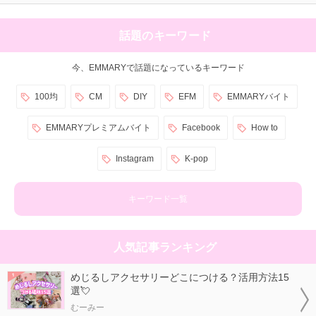
話題のキーワード
今、EMMARYで話題になっているキーワード
100均
CM
DIY
EFM
EMMARYバイト
EMMARYプレミアムバイト
Facebook
How to
Instagram
K-pop
キーワード一覧
人気記事ランキング
めじるしアクセサリーどこにつける？活用方法15
選💘
むーみー