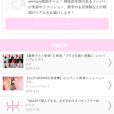
emmary韓国チーム！ 韓国在住歴のあるメンバー
が美容やファッション、留学やお店情報などの韓
国のリアルをお届けします！
ゲストライターの他の記事を見る
関連記事
【豪華ゲスト登壇✨】映画『プラダを着た悪魔2』ジャパ
ンプレミアイ...
あき
2026.4.23
【ILLIT WONHEE登壇💖】ロムアンド商事〜ジューシー
フラ...
チームシンデレラ
2026.4.11
『Qoo10で購入できる』おすすめスタバタンブラー🎀
ぴろせ
2026.3.29