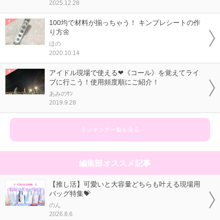
2025.12.28
100均で材料が揃っちゃう！ キンブレシートの作
り方🌼
ほの
2020.10.14
アイドル現場で使える❤《コール》を覚えてライ
ブに行こう！使用頻度順にご紹介！
あみのｻﾝ
2019.9.28
ランキング一覧を見る
編集部オススメ記事
【推し活】可愛いと大容量どちらも叶える現場用
バッグ特集💝
のん
2026.8.6