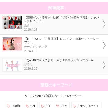
関連記事
【豪華ゲスト登壇✨】映画『プラダを着た悪魔2』ジャパ
ンプレミアイ...
あき
2026.4.23
【ILLIT WONHEE登壇💖】ロムアンド商事〜ジューシー
フラ...
チームシンデレラ
2026.4.11
『Qoo10で購入できる』おすすめスタバタンブラー🎀
ぴろせ
2026.3.29
話題のキーワード
今、EMMARYで話題になっているキーワード
100均
CM
DIY
EFM
EMMARYバイト