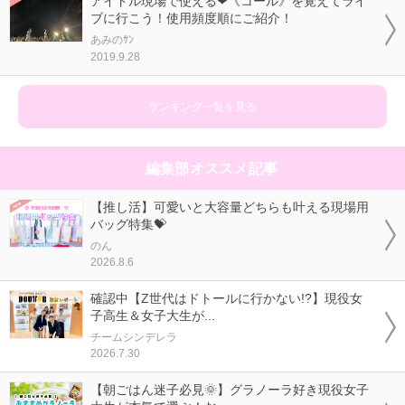
アイドル現場で使える❤《コール》を覚えてライ
ブに行こう！使用頻度順にご紹介！
あみのｻﾝ
2019.9.28
ランキング一覧を見る
編集部オススメ記事
【推し活】可愛いと大容量どちらも叶える現場用
バッグ特集💝
のん
2026.8.6
確認中【Z世代はドトールに行かない!?】現役女
子高生＆女子大生が...
チームシンデレラ
2026.7.30
【朝ごはん迷子必見🌞】グラノーラ好き現役女子