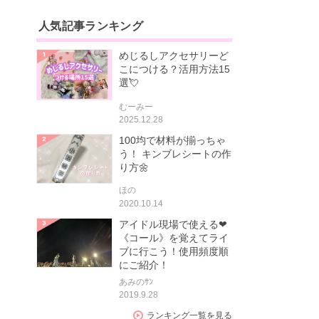
人気記事ランキング
めじるしアクセサリーど
こにつける？活用方法15
選💘
むーみー
2025.12.28
100均で材料が揃っちゃ
う！ キンブレシートの作
り方🌼
ほの
2020.10.14
アイドル現場で使える❤
《コール》を覚えてライ
ブに行こう！使用頻度順
にご紹介！
あみのｻﾝ
2019.9.28
ランキング一覧を見る