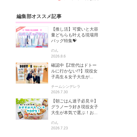
編集部オススメ記事
【推し活】可愛いと大容
量どちらも叶える現場用
バッグ特集💝
のん
2026.8.6
確認中【Z世代はドトー
ルに行かない!?】現役女
子高生＆女子大生が...
チームシンデレラ
2026.7.30
【朝ごはん迷子必見🌞】
グラノーラ好き現役女子
大生が本気で選ぶ！お...
のん
2026.7.23