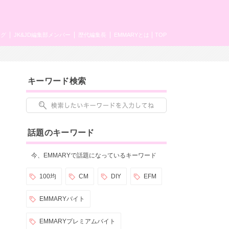
ング
JK&JD編集部メンバー
歴代編集長
EMMARYとは
TOP
キーワード検索
話題のキーワード
今、EMMARYで話題になっているキーワード
100均
CM
DIY
EFM
EMMARYバイト
EMMARYプレミアムバイト