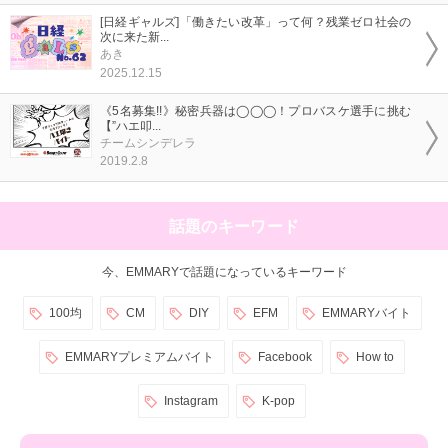
[日経ギャルズ]「働きたい改革」って何？残業ゼロ社会の
次に来た新...
あき
2025.12.15
《5名募集!!》秘密兵器は◯◯◯！プロバスケ選手に挑む
【”ハエ叩...
チームシンデレラ
2019.2.8
話題のキーワード
今、EMMARYで話題になっているキーワード
100均
CM
DIY
EFM
EMMARYバイト
EMMARYプレミアムバイト
Facebook
How to
Instagram
K-pop