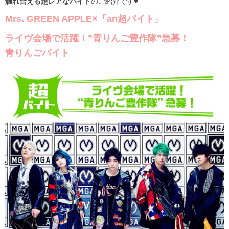
触れ合える超レアなバイト
のご紹介です♥
Mrs. GREEN APPLE×「an超バイト」
ライヴ会場で活躍！”青りんご豊作隊”急募！
青りんごバイト