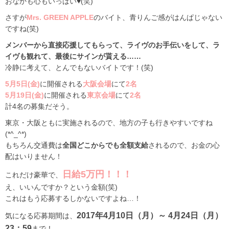
おなかも心もいっぱい♥(笑)
さすが
Mrs. GREEN APPLE
のバイト、青りんご感がはんぱじゃない
ですね(笑)
メンバーから直接応援してもらって、ライヴのお手伝いをして、ラ
イヴも観れて、最後にサインが貰える……
冷静に考えて、とんでもないバイトです！(笑)
5月5日(金)
に開催される
大阪会場
にて
2名
5月19日(金)
に開催される
東京会場
にて
2名
計4名の募集だそう。
東京・大阪ともに実施されるので、地方の子も行きやすいですね
(*^_^*)
もちろん交通費は
全国どこからでも全額支給
されるので、お金の心
配はいりません！
日給5万円！！！
これだけ豪華で、
え、いいんですか？という金額(笑)
これはもう応募するしかないですよね…！
2017年4月10日（月）～ 4月24日（月）
気になる応募期間は、
23：59
まで！