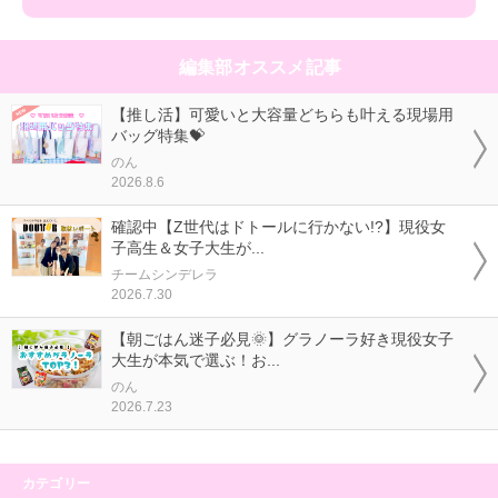
編集部オススメ記事
【推し活】可愛いと大容量どちらも叶える現場用
バッグ特集💝
のん
2026.8.6
確認中【Z世代はドトールに行かない!?】現役女
子高生＆女子大生が...
チームシンデレラ
2026.7.30
【朝ごはん迷子必見🌞】グラノーラ好き現役女子
大生が本気で選ぶ！お...
のん
2026.7.23
カテゴリー