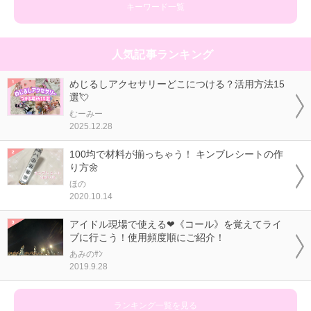
キーワード一覧
人気記事ランキング
めじるしアクセサリーどこにつける？活用方法15
選💘
むーみー
2025.12.28
100均で材料が揃っちゃう！ キンブレシートの作
り方🌼
ほの
2020.10.14
アイドル現場で使える❤《コール》を覚えてライ
ブに行こう！使用頻度順にご紹介！
あみのｻﾝ
2019.9.28
ランキング一覧を見る