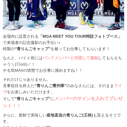
会場内に設置される
「MGA MEET YOU TOUR特設フォトブース」
で来場者の記念撮影のお手伝い♪
特製の
“青りんごキャップ”
を被ってお仕事してもらいます！
なんと、バイト前には
バンドメンバーと対面して激励
してもらえち
ゃう＼(◎o◎)／！
やる気MAXの状態でお仕事に挑めますね！！
それだけじゃありません。
見事役目を終えた
“青りんご豊作隊”
のみなさんには、そのまま
ライ
ヴ
をお楽しみいただけます。
メンバーのサインを入れてプレゼ
そして
“青りんごキャップ”
に
ント！！
さらに、新鮮で美味しい
産地直送の青りんご(王林)
も貰えるそうで
す。