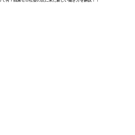
改革」って何？残業ゼロ社会の次に来た新しい働き方を解説！！