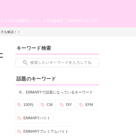
ング
JK&JD編集部メンバー
歴代編集長
EMMARYとは
TOP
き方を解説！！
キーワード検索
た
話題のキーワード
今、EMMARYで話題になっているキーワード
100均
CM
DIY
EFM
EMMARYバイト
EMMARYプレミアムバイト