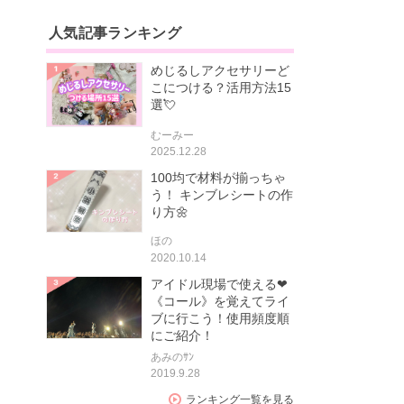
人気記事ランキング
めじるしアクセサリーど
こにつける？活用方法15
選💘
むーみー
2025.12.28
100均で材料が揃っちゃ
う！ キンブレシートの作
り方🌼
ほの
2020.10.14
アイドル現場で使える❤
《コール》を覚えてライ
ブに行こう！使用頻度順
にご紹介！
あみのｻﾝ
2019.9.28
ランキング一覧を見る