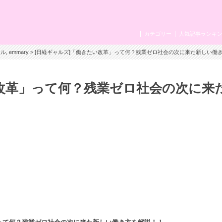
カテゴリー
人気記事ランキ
イル
,
emmary
> [日経ギャルズ]「働きたい改革」って何？残業ゼロ社会の次に来た新しい働
い改革」って何？残業ゼロ社会の次に来