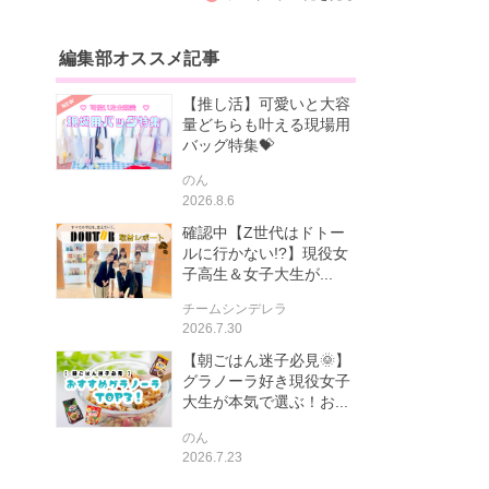
編集部オススメ記事
【推し活】可愛いと大容
量どちらも叶える現場用
バッグ特集💝
のん
2026.8.6
確認中【Z世代はドトー
ルに行かない!?】現役女
子高生＆女子大生が...
チームシンデレラ
2026.7.30
【朝ごはん迷子必見🌞】
グラノーラ好き現役女子
大生が本気で選ぶ！お...
のん
2026.7.23