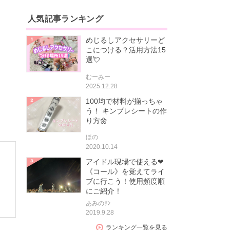
人気記事ランキング
めじるしアクセサリーど
こにつける？活用方法15
選💘
むーみー
2025.12.28
100均で材料が揃っちゃ
う！ キンブレシートの作
り方🌼
ほの
2020.10.14
アイドル現場で使える❤
《コール》を覚えてライ
ブに行こう！使用頻度順
にご紹介！
あみのｻﾝ
2019.9.28
ランキング一覧を見る