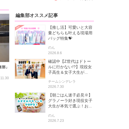
編集部オススメ記事
【推し活】可愛いと大容
量どちらも叶える現場用
バッグ特集💝
のん
2026.8.6
確認中【Z世代はドトー
ルに行かない!?】現役女
楽部」
子高生＆女子大生が...
.11.30
チームシンデレラ
2026.7.30
【朝ごはん迷子必見🌞】
グラノーラ好き現役女子
大生が本気で選ぶ！お...
のん
2026.7.23