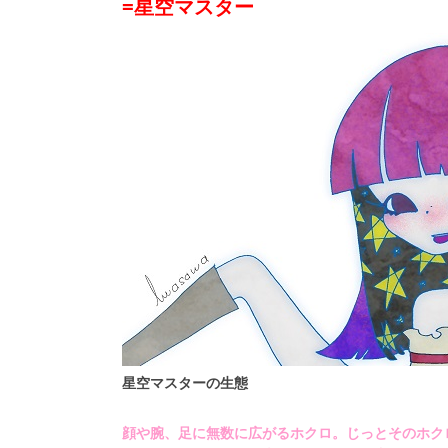
=星空マスター
星空マスターの生態
顔や腕、足に無数に広がるホクロ。じっとそのホク