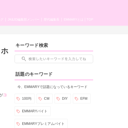
ング
JK&JD編集部メンバー
歴代編集長
EMMARYとは
TOP
キーワード検索
：ホ
話題のキーワード
今、EMMARYで話題になっているキーワード
が
コ
100均
CM
DIY
EFM
EMMARYバイト
EMMARYプレミアムバイト