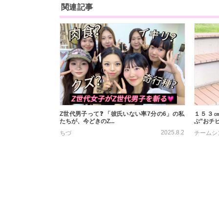
関連記事
Z世代男子って❓ 「彼氏いない率7分の6」の私
１５３
たちが、今どきのZ...
ぶ”おチビ
2025.8.2
ちづ
チームシ