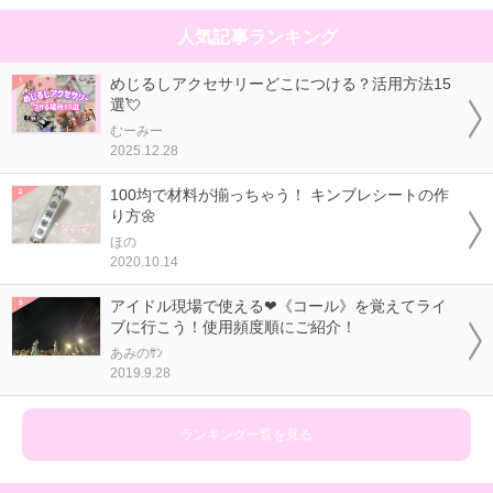
人気記事ランキング
めじるしアクセサリーどこにつける？活用方法15
選💘
むーみー
2025.12.28
100均で材料が揃っちゃう！ キンブレシートの作
り方🌼
ほの
2020.10.14
アイドル現場で使える❤《コール》を覚えてライ
ブに行こう！使用頻度順にご紹介！
あみのｻﾝ
2019.9.28
ランキング一覧を見る