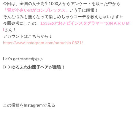
今回は、全国の女子高生1000人からアンケートを取った中から
「背が小さいのがコンプレックス」
いう子に朗報！
そんな悩みも無くなって楽しめちゃうコーデを教えちゃいます✨
今回参考にしたの、
153㎝の”おチビインスタグラマー”のN A R U M
I
さん！
アカウントはこちらから⇓
https://www.instagram.com/naruchin.0321/
Let’s get started▷▷▷
▷▷
ゆるふわお団子ヘアが最強！
この投稿をInstagramで見る