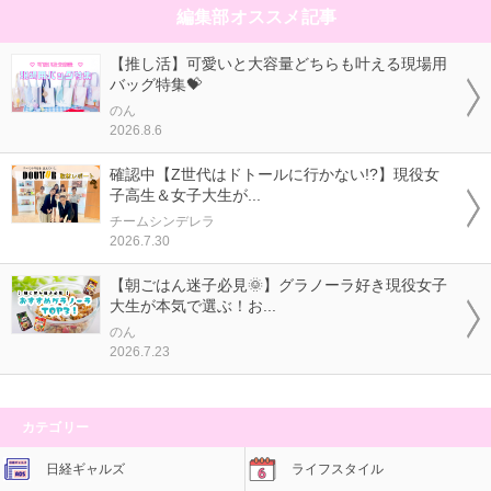
編集部オススメ記事
【推し活】可愛いと大容量どちらも叶える現場用
バッグ特集💝
のん
2026.8.6
確認中【Z世代はドトールに行かない!?】現役女
子高生＆女子大生が...
チームシンデレラ
2026.7.30
【朝ごはん迷子必見🌞】グラノーラ好き現役女子
大生が本気で選ぶ！お...
のん
2026.7.23
カテゴリー
日経ギャルズ
ライフスタイル