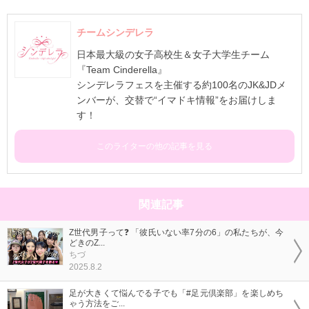
チームシンデレラ
日本最大級の女子高校生＆女子大学生チーム
『Team Cinderella』
シンデレラフェスを主催する約100名のJK&JDメ
ンバーが、交替で“イマドキ情報”をお届けしま
す！
このライターの他の記事を見る
関連記事
Z世代男子って❓ 「彼氏いない率7分の6」の私たちが、今
どきのZ...
ちづ
2025.8.2
足が大きくて悩んでる子でも「#足元倶楽部」を楽しめち
ゃう方法をご...