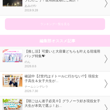
ブに行こう！使用頻度順にご紹介！
あみのｻﾝ
2019.9.28
ランキング一覧を見る
編集部オススメ記事
【推し活】可愛いと大容量どちらも叶える現場用
バッグ特集💝
のん
2026.8.6
確認中【Z世代はドトールに行かない!?】現役女
子高生＆女子大生が...
チームシンデレラ
2026.7.30
【朝ごはん迷子必見🌞】グラノーラ好き現役女子
大生が本気で選ぶ！お...