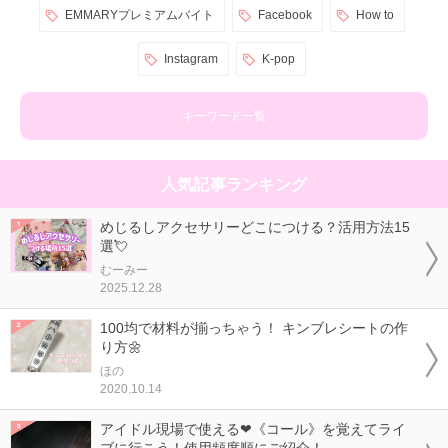
EMMARYプレミアムバイト
Facebook
How to
Instagram
K-pop
キーワード一覧
人気記事ランキング
めじるしアクセサリーどこにつける？活用方法15
選💘
むーみー
2025.12.28
100均で材料が揃っちゃう！ キンブレシートの作
り方🌼
ほの
2020.10.14
アイドル現場で使える❤《コール》を覚えてライ