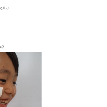
の具♡
ね◎