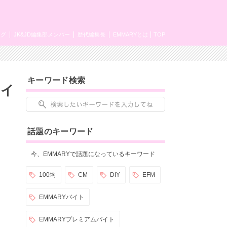
ング
JK&JD編集部メンバー
歴代編集長
EMMARYとは
TOP
キーワード検索
タイ
話題のキーワード
今、EMMARYで話題になっているキーワード
100均
CM
DIY
EFM
EMMARYバイト
EMMARYプレミアムバイト