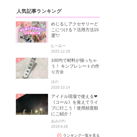
人気記事ランキング
めじるしアクセサリーど
こにつける？活用方法15
選💘
むーみー
2025.12.28
100均で材料が揃っちゃ
う！ キンブレシートの作
り方🌼
ほの
2020.10.14
アイドル現場で使える❤
《コール》を覚えてライ
ブに行こう！使用頻度順
にご紹介！
あみのｻﾝ
2019.9.28
ランキング一覧を見る