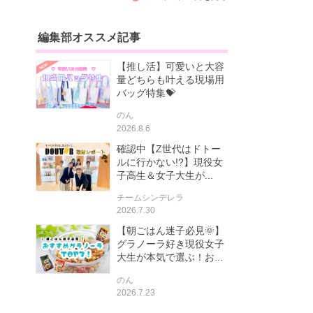
編集部オススメ記事
【推し活】可愛いと大容
量どちらも叶える現場用
バッグ特集💝
のん
2026.8.6
確認中【Z世代はドトー
ルに行かない!?】現役女
子高生＆女子大生が...
チームシンデレラ
2026.7.30
【朝ごはん迷子必見🌞】
グラノーラ好き現役女子
大生が本気で選ぶ！お...
のん
2026.7.23