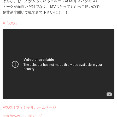
そんな、お二人が入っているグループXOX(キスハグキス)
トークが面白いだけでなく、MVもとってもかっこ良いので
是非是非聞いて観てみて下さいね！！！
■『XXX』
■XOXオフィシャルホームページ
http://www.xox-tokyo.jp/