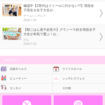
確認中【Z世代はドトールに行かない!?】現役女
子高生＆女子大生が...
チームシンデレラ
2026.7.30
【朝ごはん迷子必見🌞】グラノーラ好き現役女子
大生が本気で選ぶ！お...
のん
2026.7.23
カテゴリー
日経ギャルズ
ライフスタイル
ビューティー
シンデレラフェス
エンタメ
その他