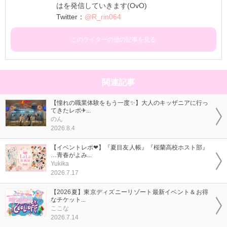
はを発信していきます(OvO)
Twitter：
@R_rin064
このライターの他の記事を見る
関連記事
【憧れの職業体験をもう一度✨】大人のキッザニアに行っ
てきたレポ✈...
のん
2026.8.4
【イベントレポ❤】『夏目友人帳』『桜蘭高校ホスト部』
…青春がよみ...
Yukika
2026.7.17
【2026夏】東京ディズニーリゾート最新イベント＆お得
なチケット...
ここな
2026.7.14