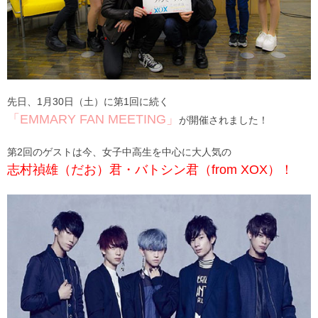
先日、1月30日（土）に第1回に続く
「EMMARY FAN MEETING」
が開催されました！
第2回のゲストは今、女子中高生を中心に大人気の
志村禎雄（だお）君・バトシン君（from XOX）！