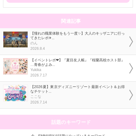
関連記事
【憧れの職業体験をもう一度✨】大人のキッザニアに行っ
てきたレポ✈...
のん
2026.8.4
【イベントレポ❤】『夏目友人帳』『桜蘭高校ホスト部』
…青春がよみ...
Yukika
2026.7.17
【2026夏】東京ディズニーリゾート最新イベント＆お得
なチケット...
ここな
2026.7.14
話題のキーワード
今、EMMARYで話題になっているキーワード