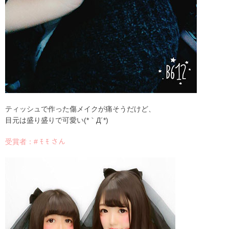
ティッシュで作った傷メイクが痛そうだけど、
目元は盛り盛りで可愛い(*｀Д´*)
受賞者：# ﾓ ﾓ さん