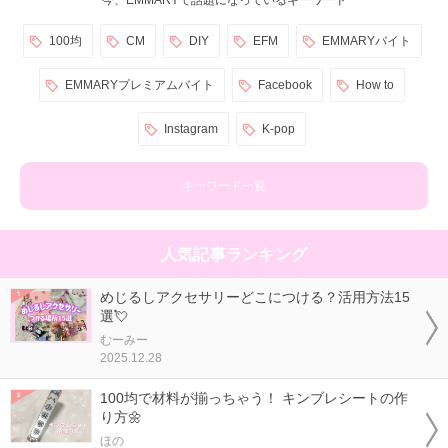
100均
CM
DIY
EFM
EMMARYバイト
EMMARYプレミアムバイト
Facebook
How to
Instagram
K-pop
キーワード一覧
人気記事ランキング
めじるしアクセサリーどこにつける？活用方法15
選💘
むーみー
2025.12.28
100均で材料が揃っちゃう！ キンブレシートの作
り方🌼
ほの