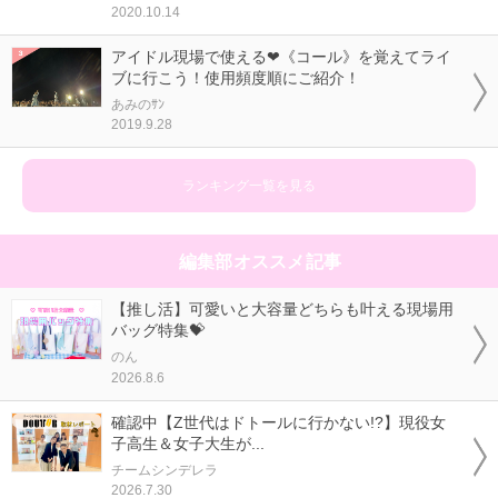
2020.10.14
アイドル現場で使える❤《コール》を覚えてライ
ブに行こう！使用頻度順にご紹介！
あみのｻﾝ
2019.9.28
ランキング一覧を見る
編集部オススメ記事
【推し活】可愛いと大容量どちらも叶える現場用
バッグ特集💝
のん
2026.8.6
確認中【Z世代はドトールに行かない!?】現役女
子高生＆女子大生が...
チームシンデレラ
2026.7.30