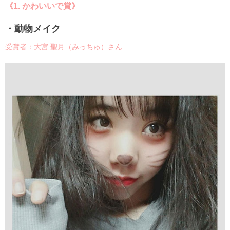
《1. かわいいで賞》
・動物メイク
受賞者：大宮 聖月（みっちゅ）さん