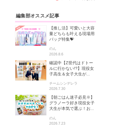
編集部オススメ記事
【推し活】可愛いと大容
量どちらも叶える現場用
バッグ特集💝
のん
2026.8.6
確認中【Z世代はドトー
ルに行かない!?】現役女
子高生＆女子大生が...
チームシンデレラ
2026.7.30
【朝ごはん迷子必見🌞】
グラノーラ好き現役女子
大生が本気で選ぶ！お...
のん
2026.7.23