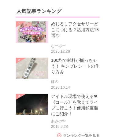
人気記事ランキング
めじるしアクセサリーど
こにつける？活用方法15
選💘
むーみー
2025.12.28
100均で材料が揃っちゃ
う！ キンブレシートの作
り方🌼
ほの
2020.10.14
アイドル現場で使える❤
《コール》を覚えてライ
ブに行こう！使用頻度順
にご紹介！
あみのｻﾝ
2019.9.28
ランキング一覧を見る