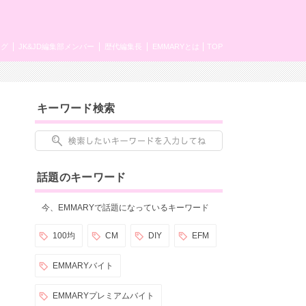
ング
JK&JD編集部メンバー
歴代編集長
EMMARYとは
TOP
キーワード検索
話題のキーワード
今、EMMARYで話題になっているキーワード
100均
CM
DIY
EFM
EMMARYバイト
EMMARYプレミアムバイト