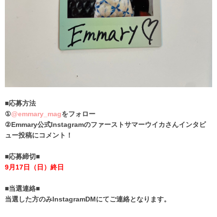
■応募方法
①
@emmary_mag
をフォロー
②Emmary公式Instagramのファーストサマーウイカさんインタビ
ュー投稿にコメント！
■応募締切■
9月17日（日）終日
■当選連絡■
当選した方のみInstagramDMにてご連絡となります。