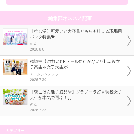
編集部オススメ記事
【推し活】可愛いと大容量どちらも叶える現場用
バッグ特集💝
のん
2026.8.6
確認中【Z世代はドトールに行かない!?】現役女
子高生＆女子大生が...
チームシンデレラ
2026.7.30
【朝ごはん迷子必見🌞】グラノーラ好き現役女子
大生が本気で選ぶ！お...
のん
2026.7.23
カテゴリー