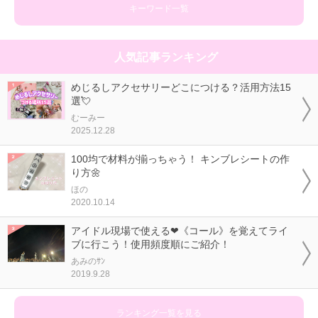
キーワード一覧
人気記事ランキング
めじるしアクセサリーどこにつける？活用方法15
選💘
むーみー
2025.12.28
100均で材料が揃っちゃう！ キンブレシートの作
り方🌼
ほの
2020.10.14
アイドル現場で使える❤《コール》を覚えてライ
ブに行こう！使用頻度順にご紹介！
あみのｻﾝ
2019.9.28
ランキング一覧を見る