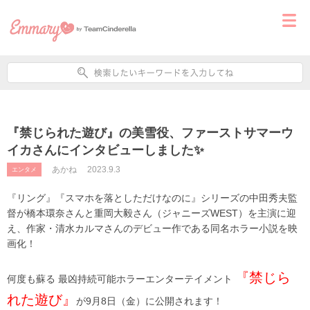
『禁じられた遊び』の美雪役、ファーストサマーウ
イカさんにインタビューしました✨
あかね
2023.9.3
エンタメ
『リング』『スマホを落としただけなのに』シリーズの中田秀夫監
督が橋本環奈さんと重岡大毅さん（ジャニーズWEST）を主演に迎
え、作家・清水カルマさんのデビュー作である同名ホラー小説を映
画化！
『禁じら
何度も蘇る 最凶持続可能ホラーエンターテイメント
れた遊び』
が9月8日（金）に公開されます！