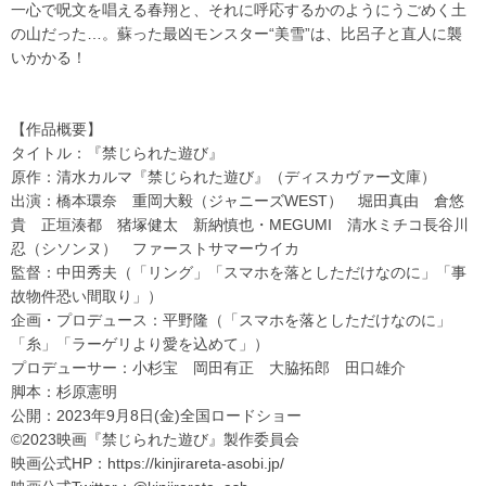
一心で呪文を唱える春翔と、それに呼応するかのようにうごめく土
の山だった…。蘇った最凶モンスター“美雪”は、比呂子と直人に襲
いかかる！
【作品概要】
タイトル：『禁じられた遊び』
原作：清水カルマ『禁じられた遊び』（ディスカヴァー文庫）
出演：橋本環奈 重岡大毅（ジャニーズWEST） 堀田真由 倉悠
貴 正垣湊都 猪塚健太 新納慎也・MEGUMI 清水ミチコ長谷川
忍（シソンヌ） ファーストサマーウイカ
監督：中田秀夫（「リング」「スマホを落としただけなのに」「事
故物件恐い間取り」）
企画・プロデュース：平野隆（「スマホを落としただけなのに」
「糸」「ラーゲリより愛を込めて」）
プロデューサー：小杉宝 岡田有正 大脇拓郎 田口雄介
脚本：杉原憲明
公開：2023年9月8日(金)全国ロードショー
©2023映画『禁じられた遊び』製作委員会
映画公式HP：https://kinjirareta-asobi.jp/