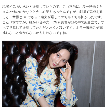
現場和気あいあいと撮影していたので、これ本当にホラー映画？ち
ゃんと怖いのかな？と少し心配もあったんですが、劇場で完成を観
ると、音響と
CG
でさらに迫力が増してめちゃくちゃ怖かったです。
当たり前ですが、細かい音や光、
CG
も監督が頭の中で組み立て、す
べて見越して撮影してたんだと思うと凄いです。ホラー映画こそ完
成しないと分からないかもしれないですね。