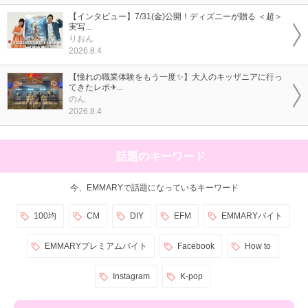
【インタビュー】7/31(金)公開！ディズニーが贈る ＜超＞
実写...
りおん
2026.8.4
【憧れの職業体験をもう一度✨】大人のキッザニアに行っ
てきたレポ✈...
のん
2026.8.4
話題のキーワード
今、EMMARYで話題になっているキーワード
100均
CM
DIY
EFM
EMMARYバイト
EMMARYプレミアムバイト
Facebook
How to
Instagram
K-pop