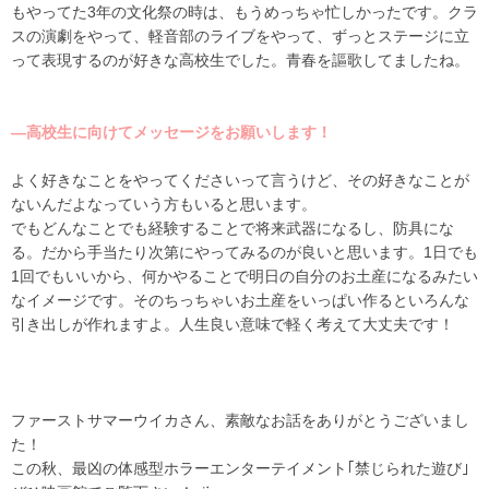
もやってた
3
年の文化祭の時は、もうめっちゃ忙しかったです。クラ
スの演劇をやって、軽音部のライブをやって、ずっとステージに立
って表現するのが好きな高校生でした。青春を謳歌してましたね。
―高校生に向けてメッセージをお願いします！
よく好きなことをやってくださいって言うけど、その好きなことが
ないんだよなっていう方もいると思います。
でもどんなことでも経験することで将来武器になるし、防具にな
る。だから手当たり次第にやってみるのが良いと思います。
1
日でも
1
回でもいいから、何かやることで明日の自分のお土産になるみたい
なイメージです。そのちっちゃいお土産をいっぱい作るといろんな
引き出しが作れますよ。人生良い意味で軽く考えて大丈夫です！
ファーストサマーウイカさん、素敵なお話をありがとうございまし
た！
この秋、最凶の体感型ホラーエンターテイメント｢禁じられた遊び｣