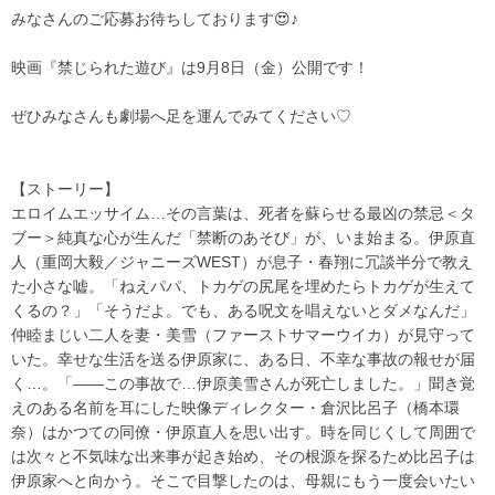
みなさんのご応募お待ちしております😍♪
映画『禁じられた遊び』は9
月8日
（金）公開です
！
ぜひみなさんも劇場へ足を運んでみてください♡
【ストーリー】
エロイムエッサイム…その言葉は、死者を蘇らせる最凶の禁忌＜タ
ブー＞純真な心が生んだ「禁断のあそび」が、いま始まる。伊原直
人（重岡大毅／ジャニーズWEST）が息子・春翔に冗談半分で教え
た小さな嘘。「ねえパパ、トカゲの尻尾を埋めたらトカゲが生えて
くるの？」「そうだよ。でも、ある呪文を唱えないとダメなんだ」
仲睦まじい二人を妻・美雪（ファーストサマーウイカ）が見守って
いた。幸せな生活を送る伊原家に、ある日、不幸な事故の報せが届
く…。「――この事故で…伊原美雪さんが死亡しました。」聞き覚
えのある名前を耳にした映像ディレクター・倉沢比呂子（橋本環
奈）はかつての同僚・伊原直人を思い出す。時を同じくして周囲で
は次々と不気味な出来事が起き始め、その根源を探るため比呂子は
伊原家へと向かう。そこで目撃したのは、母親にもう一度会いたい