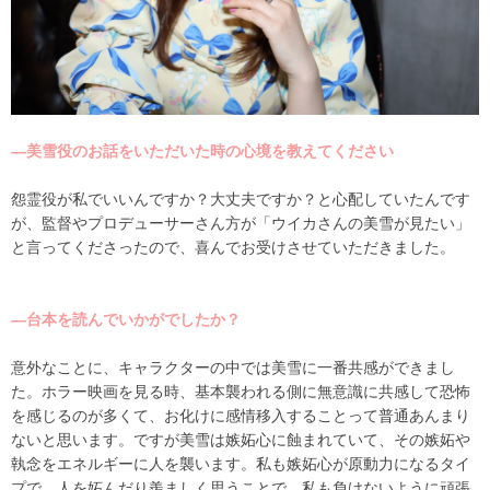
―美雪役のお話をいただいた時の心境を教えてください
怨霊役が私でいいんですか？大丈夫ですか？と心配していたんです
が、監督やプロデューサーさん方が「ウイカさんの美雪が見たい」
と言ってくださったので、喜んでお受けさせていただきました。
―台本を読んでいかがでしたか？
意外なことに、キャラクターの中では美雪に一番共感ができまし
た。ホラー映画を見る時、基本襲われる側に無意識に共感して恐怖
を感じるのが多くて、お化けに感情移入することって普通あんまり
ないと思います。ですが美雪は嫉妬心に蝕まれていて、その嫉妬や
執念をエネルギーに人を襲います。私も嫉妬心が原動力になるタイ
プで、人を妬んだり羨ましく思うことで、私も負けないように頑張