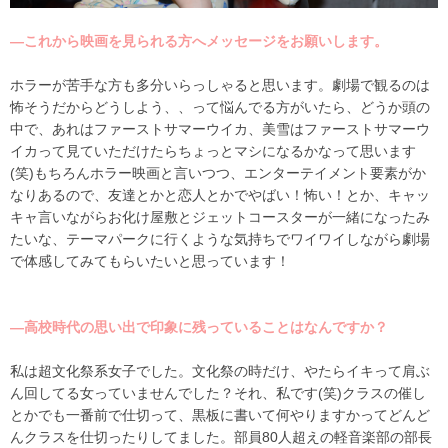
―これから映画を見られる方へメッセージをお願いします。
ホラーが苦手な方も多分いらっしゃると思います。劇場で観るのは
怖そうだからどうしよう、、って悩んでる方がいたら、どうか頭の
中で、あれはファーストサマーウイカ、美雪はファーストサマーウ
イカって見ていただけたらちょっとマシになるかなって思います
(笑)もちろんホラー映画と言いつつ、エンターテイメント要素がか
なりあるので、友達とかと恋人とかでやばい！怖い！とか、キャッ
キャ言いながらお化け屋敷とジェットコースターが一緒になったみ
たいな、テーマパークに行くような気持ちでワイワイしながら劇場
で体感してみてもらいたいと思っています！
―高校時代の思い出で印象に残っていることはなんですか？
私は超文化祭系女子でした。文化祭の時だけ、やたらイキって肩ぶ
ん回してる女っていませんでした？それ、私です
(
笑
)
クラスの催し
とかでも一番前で仕切って、黒板に書いて何やりますかってどんど
んクラスを仕切ったりしてました。部員
80
人超えの軽音楽部の部長