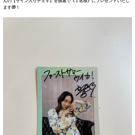
んの【サ
イン入りチェキ】を抽選で
《１名様》
にプレゼントいたし
ます🎁！