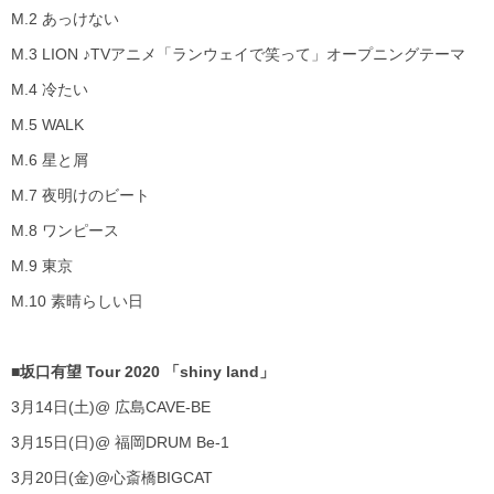
M.2 あっけない
M.3 LION ♪
TV
アニメ「ランウェイで笑って」オープニングテーマ
M.4 冷たい
M.5 WALK
M.6 星と屑
M.7 夜明けのビート
M.8 ワンピース
M.9 東京
M.10 素晴らしい日
■坂口有望
Tour 2020
「
shiny land
」
3月
14
日
(
土
)@
広島
CAVE-BE
3月
15
日
(
日
)@
福岡
DRUM Be-1
3月
20
日
(
金
)@
心斎橋
BIGCAT