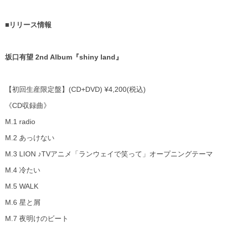
■リリース情報
坂口有望
2nd Album
『
shiny land
』
【初回生産限定盤】
(CD+DVD) ¥4,200(
税込
)
《
CD
収録曲》
M.1 radio
M.2 あっけない
M.3 LION ♪
TV
アニメ「ランウェイで笑って」オープニングテーマ
M.4 冷たい
M.5 WALK
M.6 星と屑
M.7 夜明けのビート