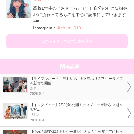
高校1年生の『さぁーら』です!! 自分の好きな物や
JKに流行ってるものを中心に記事にしていきます
~❤
Instagram：
＠churu_919
このライターの他の記事を見る
関連記事
【ライブレポート】汐れいら、約3年ぶりのフリーライブ
を新宿で開催...
あき
2026.8.7
【インタビュー】7/31(金)公開！ディズニーが贈る ＜超＞
実写...
りおん
2026.8.4
【憧れの職業体験をもう一度✨】大人のキッザニアに行っ