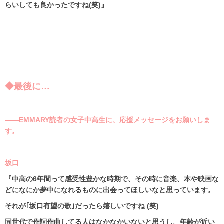
らいしても良かったですね
(
笑
)
』
◆最後に…
――EMMARY読者の女子中高生に、応援メッセージをお願いしま
す。
坂口
『中高の
6
年間って感受性豊かな時期で、その時に音楽、本や映画な
どになにか夢中になれるものに出会ってほしいなと思っています。
それが｢坂口有望の歌｣だったら嬉しいですね
(
笑
)
同世代で作詞作曲してる人はなかなかいないと思うし、年齢が近い