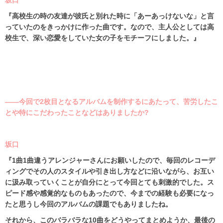
坂口
『高校生の時の友達が彼氏と別れた時に「あーあっけないな」と言
っていたのをきっかけに作った曲です。なので、主人公としては高
校生で、深い恋愛をしていた女の子をモチーフにしました。』
――今回で2枚目となるアルバムを制作するにあたって、苦労したこ
とや特にこだわったことなどはありましたか?
坂口
『
1
曲
1
曲違うアレンジャーさんにお願いしたので、毎回のレコーデ
ィングでその人のスタイルや引き出し方などに沿いながら、お互い
に汲み取っていくことが自分にとって今回とても刺激的でした。ス
ピード感や感覚的なものもあったので、今までの経験も必要になっ
たと思うし今回のアルバムの課題でもありましたね。
それから、このバラバラな10曲をどうやってまとめようか、最後の