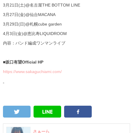
3月
21
日
(
土
)@
名古屋
THE BOTTOM LINE
3月
27
日
(
金
)@
仙台
MACANA
3月
29
日
(
日
)@
札幌
cube garden
4月
3
日
(
金
)@
恵比寿
LIQUIDROOM
内容：バンド編成ワンマンライブ
■坂口有望
Official HP
https://www.sakaguchiami.com/
さぁーら