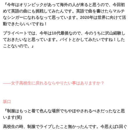
『今年はオリンピックがあって海外の人が来ると思うので、今回初
めて英語の曲にも挑戦してみたんです。英語で曲を書けたらマルチ
なシンガーになれるなって思っています。
2020
年は世界に向けて活
動できたらいいですね！
プライベートでは、今年は
10
代最後なので、今のうちに沢山経験し
ておきたいなと思っています。バイトとかしてみたいですね！した
ことないので。』
――女子高校生に戻れるならやりたい事はありますか？
坂口
『制服はもっと着て色んな場所でちやほやされるべきだったなと思
います
(
笑
)
高校生の時、制服でライブしたこと無かったんです。今思えば
1
回ぐ