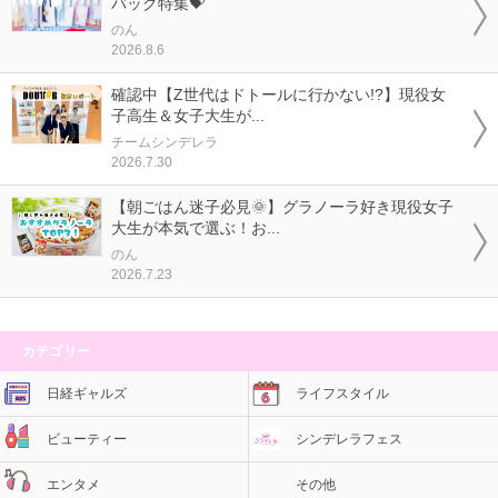
バッグ特集💝
のん
2026.8.6
確認中【Z世代はドトールに行かない!?】現役女
子高生＆女子大生が...
チームシンデレラ
2026.7.30
【朝ごはん迷子必見🌞】グラノーラ好き現役女子
大生が本気で選ぶ！お...
のん
2026.7.23
カテゴリー
日経ギャルズ
ライフスタイル
ビューティー
シンデレラフェス
エンタメ
その他