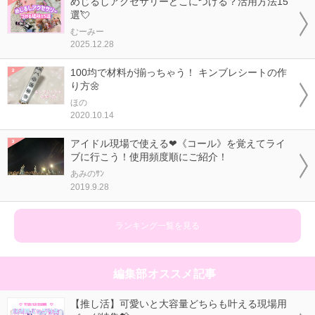
めじるしアクセサリーどこにつける？活用方法15
選💘
むーみー
2025.12.28
100均で材料が揃っちゃう！ キンブレシートの作
り方🌼
ほの
2020.10.14
アイドル現場で使える❤《コール》を覚えてライ
ブに行こう！使用頻度順にご紹介！
あみのｻﾝ
2019.9.28
ランキング一覧を見る
編集部オススメ記事
【推し活】可愛いと大容量どちらも叶える現場用