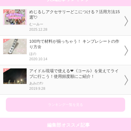
めじるしアクセサリーどこにつける？活用方法15
選💘
むーみー
2025.12.28
100均で材料が揃っちゃう！ キンブレシートの作
り方🌼
ほの
2020.10.14
アイドル現場で使える❤《コール》を覚えてライ
ブに行こう！使用頻度順にご紹介！
あみのｻﾝ
2019.9.28
ランキング一覧を見る
編集部オススメ記事