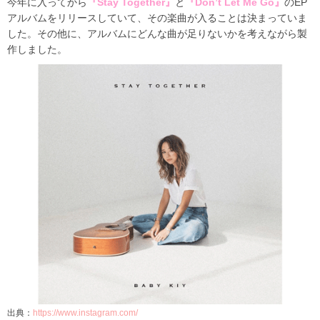
今年に入ってから
『
Stay Together
』
と
『
Don’t Let Me Go
』
の
EP
アルバムを
リリースしていて、
その楽曲が入ることは決まっていま
した。その他に、アルバムにどんな曲が足りないかを考えながら製
作しました。
出典：
https://www.instagram.com/