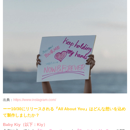
出典：
https://www.instagram.com/
ーー
10/30
にリリースされる『
All About You
』は
どんな想いを込め
て製作しましたか？
Baby Kiy
（以下：
Kiy
）