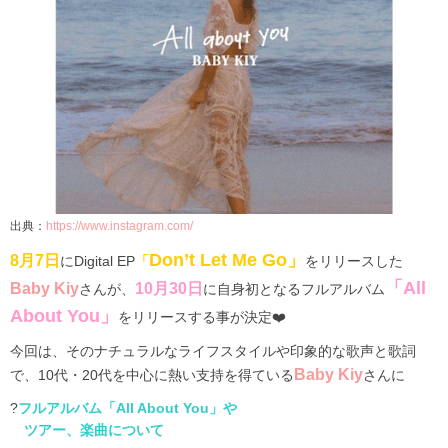
出典：
https://www.instagram.com/
Don’t Let Me Go
」
8月7日
に
Digital EP
「
をリリースした
「
All
Baby Kiy
10月30日
さんが、
に自身初となるフルアルバム
About You
」
をリリースする事が決定❤️
今回は、そのナチュラルなライフスタイルや印象的な歌声と歌詞
Baby
Kiy
で、10代・20代を中心に熱い支持を得ている
さんに
?
フルアルバム「
All About You
」や
ツアー、
楽曲について