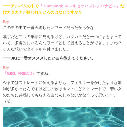
ーーアルバムの中で
『
Hummingbird
～キセツハズレノハナビ～』
だ
け
カタカナが使われているのはなぜですか？
Kiy
この曲の中で一番表現したいワードだったからかな。
漢字だと二つの単語に見えるけど、カタカナだと一つにまとまって
いて、多角的にいろんなワードとして捉えることができますよね？
そんな想いでタイトルを付けました。
ーー
JK
に一番オススメしたい曲を教えてください。
Kiy
『
GIRL FRIEND
』
ですね。
今まではストレートに伝えるよりも、フィルターをかけたような歌
詞が多かったんですけどこの歌はホントにどストレートで、若い女
のたちに共感してもらえる曲なんじゃないかな？って思います。
（笑）