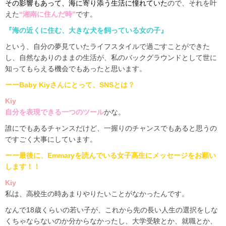
その影響もあって、海に寄り添う生活に憧れていた
ので、それを叶
えた
“
湘南に住んだ時”
です。
『海の近くに住む、大きな犬を飼っている女の子』
という、自分の夢見ていたライフスタイルで過ごすことができた
し、自然なありのままの生活が、私のバックグラウンドとして世に
知ってもらえる機会でもあったと思います。
ーーBaby Kiyさんにとって、SNSとは？
Kiy
自分を表現できる一つのツール
かな。
誰にでもあるチャンスだけど、一握りのチャンスでもあると思うの
ですごく大事にしています。
ーー最後に、Emmaryを読んでいる女子高生に
メッセージをお願い
します！！
Kiy
私は、高校生の時あまりやりたいことがなかったんです。
なんで18歳くらいの若い子が、これから先の長い人生の選択をしな
くちゃならないのか分からなかったし、大学受験とか、就職とか、