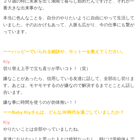
２０歳の時に実家を出て湘南で暮らし始めたんですけど、それが一
番大きな出来事かな。
本当に色んなことを、自分のやりたいように自由にやって生活して
いました。そのおかげもあって、人脈も広がり、今の仕事にも繋が
っています。
ーーハッピーでいられる秘訣や、モットーを
教えてください。
Kiy
切り替え上手で立ち直りが早いコト！（笑）
嫌なことがあったら、信用している友達に話して、全部出し切りま
す。あとは、モヤモヤするのが嫌なので解決するまでとことん話し
合います。
嫌な事に時間を使うのが勿体無い！！
ーーBaby Kiyさんは、どんなJK時代を
過ごしていましたか？
Kiy
やりたいことは全部やっていましたね。
友達になりたい！と思った人とは絶対なったし、時には
学校休んで