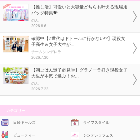
【推し活】可愛いと大容量どちらも叶える現場用
バッグ特集💝
のん
2026.8.6
確認中【Z世代はドトールに行かない!?】現役女
子高生＆女子大生が...
チームシンデレラ
2026.7.30
【朝ごはん迷子必見🌞】グラノーラ好き現役女子
大生が本気で選ぶ！お...
のん
2026.7.23
カテゴリー
日経ギャルズ
ライフスタイル
ビューティー
シンデレラフェス