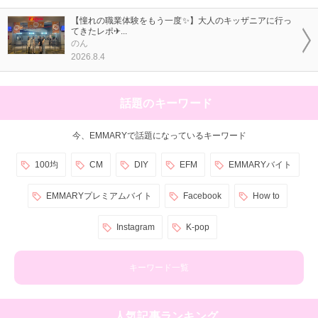
【憧れの職業体験をもう一度✨】大人のキッザニアに行っ
てきたレポ✈...
のん
2026.8.4
話題のキーワード
今、EMMARYで話題になっているキーワード
100均
CM
DIY
EFM
EMMARYバイト
EMMARYプレミアムバイト
Facebook
How to
Instagram
K-pop
キーワード一覧
人気記事ランキング