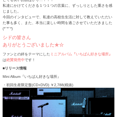
私達にかけてくださる１つ１つの言葉に、ずっしりとした重さを感
じました。
今回のインタビューで、私達の高校生生活に対して教えていただい
た事も多く、また、本当に楽しい時間を過ごさせていただきました
(*´꒳`*)
シドの皆さん
ありがとうございました★☆
ファンとの絆をテーマにした
ミニアルバム『いちばん好きな場所』
は
絶賛発売中
です！
■リリース情報
Mini Album『いちばん好きな場所』
・初回生産限定盤(CD+DVD) ￥2,788(税抜)