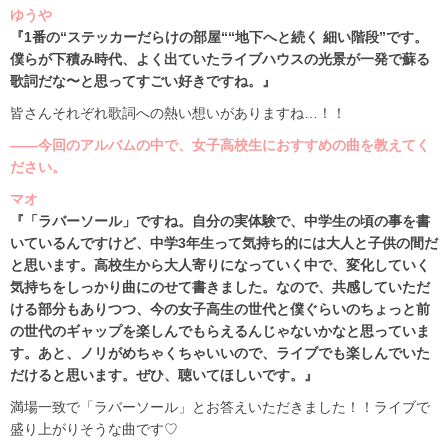
ゆうや
『1番の“ステッカーだらけの部屋““地下へと続く 細い階段”です。
僕らが下積み時代、よく出ていたライブハウスの光景が一発で蘇る
歌詞だな〜と思ってすごい好きですね。』
皆さんそれぞれ歌詞への熱い想いがありますね…！！
――今回のアルバムの中で、女子高校生におすすめの曲を教えてく
ださい。
マオ
『「ラバーソール」ですね。自分の実体験で、中学生の頃の事を書
いているんですけど、中学3年生って気持ち的には大人と子供の間だ
と思います。高校生から大人寄りになっていく中で、変化していく
気持ちをしっかり曲にのせて書きました。なので、共感していただ
ける部分もありつつ、今の女子高生の世代と僕ぐらいのちょっと前
の世代のギャップを楽しんでもらえるんじゃないかなと思っていま
す。あと、ノリがめちゃくちゃいいので、ライブでも楽しんでいた
だけると思います。ぜひ、聴いてほしいです。』
満場一致で「ラバーソール」とお答えいただきました！！ライブで
盛り上がりそうな曲です♡