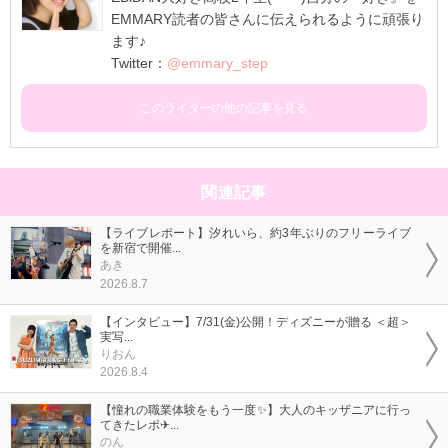
EMMARY読者の皆さんに伝えられるように頑張り
ます♪
Twitter：
@emmary_step
このライターの他の記事を見る
関連記事
【ライブレポート】汐れいら、約3年ぶりのフリーライブ
を新宿で開催...
あき
2026.8.7
【インタビュー】7/31(金)公開！ディズニーが贈る ＜超＞
実写...
りおん
2026.8.4
【憧れの職業体験をもう一度✨】大人のキッザニアに行っ
てきたレポ✈...
のん