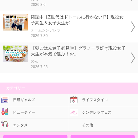
2026.8.6
確認中【Z世代はドトールに行かない!?】現役女
子高生＆女子大生が...
チームシンデレラ
2026.7.30
【朝ごはん迷子必見🌞】グラノーラ好き現役女子
大生が本気で選ぶ！お...
のん
2026.7.23
カテゴリー
日経ギャルズ
ライフスタイル
ビューティー
シンデレラフェス
エンタメ
その他