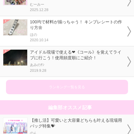
むーみー
2025.12.28
100均で材料が揃っちゃう！ キンブレシートの作
り方🌼
ほの
2020.10.14
アイドル現場で使える❤《コール》を覚えてライ
ブに行こう！使用頻度順にご紹介！
あみのｻﾝ
2019.9.28
ランキング一覧を見る
編集部オススメ記事
【推し活】可愛いと大容量どちらも叶える現場用
バッグ特集💝
のん