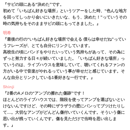
『サビの頭にある“決めた”です。
初めて「いちばん好きな場所」というツアーをした時、“色んな地方
を回ってしっかり会いにいきたいな、もう、決めた！”っていうその
時の気持ちをそのままサビの頭にもってきました。』
明希
『最後の行の“いちばん好きな場所で会える 僕らは幸せだね”ってい
うフレーズが、とても自分にリンクしています。
高校生の頃にバンドをやりたいっていう気持ちがあって、その為に
ずっと努力する日々が続いていました。「いちばん好きな場所」っ
ていうのは、ライブハウスを意味していて、聴いてくれるファンの
方がいる中で音楽がやれるっていう事が幸せだと感じています。そ
んな自分とリンクしている1番好きな一行です。』
Shinji
『2番のAメロの“アンプの擦れた傷跡”です！
ほとんどのライブハウスでは、階段を使ってアンプを運ばないとい
けないんですけど、その時にザラザラの壁にバンってブツけたりし
て…。大切なアンプがどんどん傷付いていくんです。そういう傷に
思い出が残っていくんです。傷を見ただけで当時を思い出しま
す。』