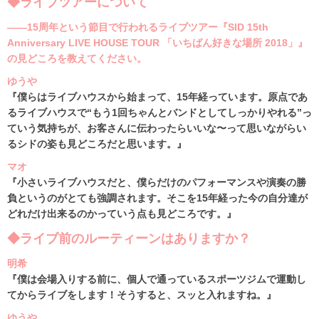
◆ライブツアーについて
――15周年という節目で行われるライブツアー『SID 15th
Anniversary LIVE HOUSE TOUR 「いちばん好きな場所 2018」』
の見どころを教えてください。
ゆうや
『僕らはライブハウスから始まって、15年経っています。原点であ
るライブハウスで“もう1回ちゃんとバンドとしてしっかりやれる”っ
ていう気持ちが、お客さんに伝わったらいいな〜って思いながらい
るシドの姿も見どころだと思います。』
マオ
『小さいライブハウスだと、僕らだけのパフォーマンスや演奏の勝
負というのがとても強調されます。そこを15年経った今の自分達が
どれだけ出来るのかっていう点も見どころです。』
◆ライブ前のルーティーンはありますか？
明希
『僕は会場入りする前に、個人で通っているスポーツジムで運動し
てからライブをします！そうすると、スッと入れますね。』
ゆうや