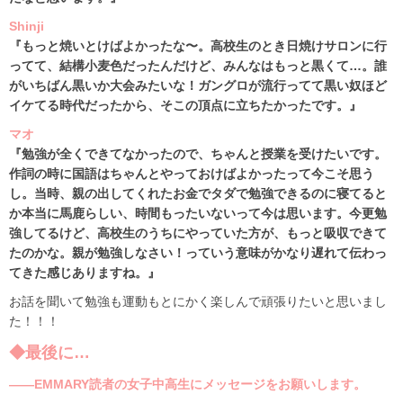
Shinji
『もっと焼いとけばよかったな〜。高校生のとき日焼けサロンに行
ってて、結構小麦色だったんだけど、みんなはもっと黒くて…。誰
がいちばん黒いか大会みたいな！ガングロが流行ってて黒い奴ほど
イケてる時代だったから、そこの頂点に立ちたかったです。』
マオ
『勉強が全くできてなかったので、ちゃんと授業を受けたいです。
作詞の時に国語はちゃんとやっておけばよかったって今こそ思う
し。当時、親の出してくれたお金でタダで勉強できるのに寝てると
か本当に馬鹿らしい、時間もったいないって今は思います。今更勉
強してるけど、高校生のうちにやっていた方が、もっと吸収できて
たのかな。親が勉強しなさい！っていう意味がかなり遅れて伝わっ
てきた感じありますね。』
お話を聞いて勉強も運動もとにかく楽しんで頑張りたいと思いまし
た！！！
◆最後に…
――EMMARY読者の女子中高生にメッセージをお願いします。