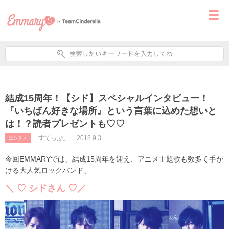
結成15周年！【シド】スペシャルインタビュー！
『いちばん好きな場所』という言葉に込めた想いと
は！？読者プレゼントも♡♡
すてっぷ。
2018.9.3
エンタメ
今回EMMARYでは、結成15周年を迎え、アニメ主題歌も数多く手が
ける大人気ロックバンド、
＼ ♡ シドさん ♡／