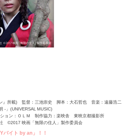
ーン』所載) 監督：三池崇史 脚本：大石哲也 音楽：遠藤浩二
明 -」(UNIVERSAL MUSIC)
クション：ＯＬＭ 制作協力：楽映舎 東映京都撮影所
 ©2017 映画「無限の住人」製作委員会
バイト by an」！！