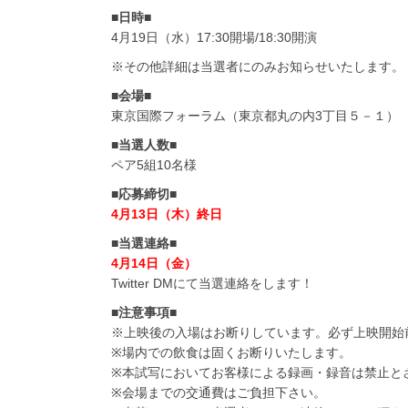
■日時■
4月19日（水）17:30開場/18:30開演
※その他詳細は当選者にのみお知らせいたします。
■会場■
東京国際フォーラム（東京都丸の内3丁目５－１）
■当選人数■
ペア5組10名様
■応募締切■
4月13日（木）終日
■当選連絡■
4月14日（金）
Twitter DMにて当選連絡をします！
■注意事項■
※上映後の入場はお断りしています。必ず上映開始
※場内での飲食は固くお断りいたします。
※本試写においてお客様による録画・録音は禁止と
※会場までの交通費はご負担下さい。