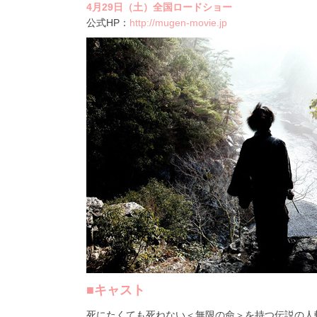
4月29日（土）全国ロードショー
公式HP：
http://mugen-movie.jp
■キャスト
死にたくても死ねない＜無限の命＞を持つ伝説の人