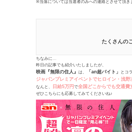
※当落については当選者のみへの連絡とさせて頂き
たくさんの
ちなみに…
昨日の記事でも紹介いたしましたが、
映画『無限の住人』
「an超バイト」
は、
とコ
ジャパンプレミアイベントでヒロイン・浅野凜
日給5万円
全国どこからでも交通費
なんと、
で
ぜひこちらにも応募してみてくださいね♪