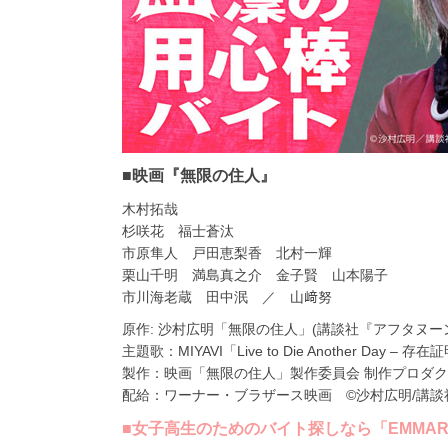
■映画『無限の住人』
木村拓哉
杉咲花 福士蒼汰
市原隼人 戸田恵梨香 北村一輝
栗山千明 満島真之介 金子賢 山本陽子
市川海老蔵 田中泯 ／ 山﨑努
原作: 沙村広明「無限の住人」(講談社『アフタヌ
主題歌：MIYAVI「Live to Die Another Day – 存在証
製作：映画「無限の住人」製作委員会 制作プロダ
配給：ワーナー・ブラザース映画 ©沙村広明/講談社
■女子高生のためのバイト探しなら「EMMARY