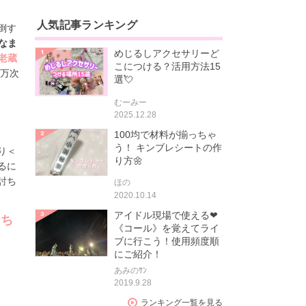
人気記事ランキング
倒す
なま
めじるしアクセサリーど
老蔵
こにつける？活用方法15
万次
選💘
むーみー
2025.12.28
100均で材料が揃っちゃ
う！ キンブレシートの作
り＜
り方🌼
るに
討ち
ほの
2020.10.14
アイドル現場で使える❤
しち
《コール》を覚えてライ
ブに行こう！使用頻度順
にご紹介！
あみのｻﾝ
2019.9.28
ランキング一覧を見る