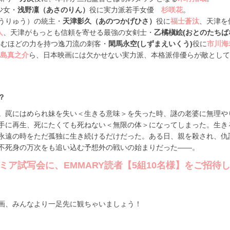
少女・
浅野凜（あさのりん）
役に実力派若手女優
杉咲花
。
うりゅう）の統主・
天津影久（あのつかげひさ）
役に
福士蒼汰
、天津を
人
、天津がもっとも信頼を寄せる最強の女剣士・
乙橘槇絵(おとのたちば
込むほどの力を持つ逸刀流の刺客・
閑馬永空(しずまえいくう)
役に
市川海
島真之介
ら、日本映画には欠かせない実力派、本格派俳優らが敵として
？
。罠にはめられ妹を失い＜生きる意味＞を失った時、謎の老婆に無理や
手に再生、死にたくても死ねない＜無限の体＞になってしまった。生き
永遠の時をただ孤独に生き続けるだけだった。ある日、親を殺され、仇
不死身の万次をも追い込む予想外の戦いの始まりだった――。
ア試写会に、EMMARY読者【5組10名様】をご招待
画、みんなより一足先に観ちゃいましょう！