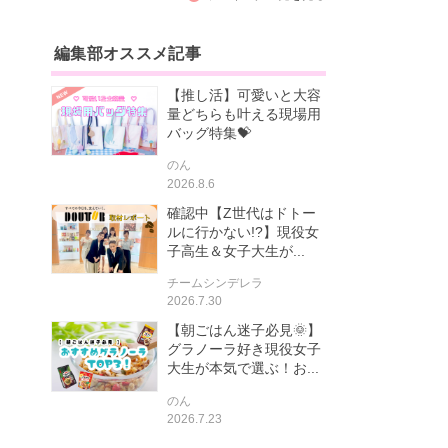
編集部オススメ記事
【推し活】可愛いと大容
量どちらも叶える現場用
バッグ特集💝
のん
2026.8.6
確認中【Z世代はドトー
ルに行かない!?】現役女
子高生＆女子大生が...
チームシンデレラ
2026.7.30
【朝ごはん迷子必見🌞】
グラノーラ好き現役女子
大生が本気で選ぶ！お...
のん
2026.7.23