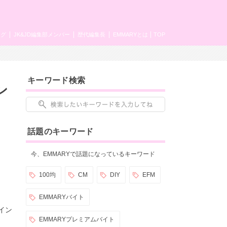
ング
JK&JD編集部メンバー
歴代編集長
EMMARYとは
TOP
キーワード検索
ン
話題のキーワード
今、EMMARYで話題になっているキーワード
100均
CM
DIY
EFM
EMMARYバイト
イン
EMMARYプレミアムバイト