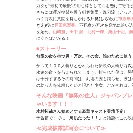
万次が“最初で最後”の用心棒として命を懸けて守る
さらには凜が復讐を誓う剣客集団・逸刀流（いっと
べく万次に共闘を持ちかける
尸良(しら)
役に
市原隼
きえ)
役に
戸田恵梨香
、不死身の万次を窮地に追い
を始め、
山﨑努
、
田中 泯
、
北村一輝
、
栗山千明
、
満
に立ちはだかる！
■ストーリー
無限の命を持つ男・万次。その命、誰のために使う
かつて１００人斬りと恐れられた伝説の人斬り
万次
永遠の命＞を与えられてしまう。斬られた傷は、勝
は十分すぎるその時間は、剣術の腕も鈍らせ、彼は
の助っ人を依頼したいと現れた少女。だがそれは、
そんな映画『無限の住人』ジャパンプレミ
ゃいます！！！
木村拓哉さん始めとする豪華キャスト登壇予定♪
予告篇ですでに
「鳥肌たった！！」
と話題のこの映
≪完成披露試写会について≫