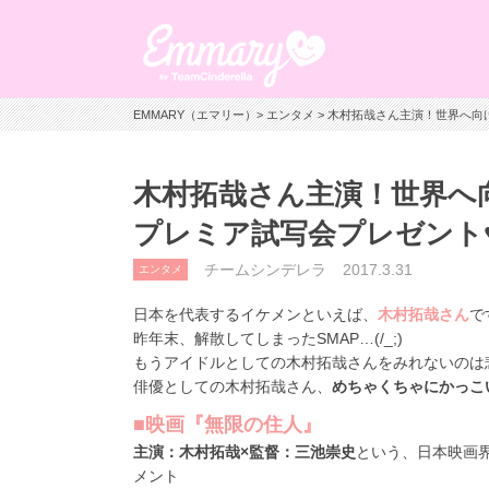
EMMARY（エマリー）
>
エンタメ
> 木村拓哉さん主演！世界へ
木村拓哉さん主演！世界へ
プレミア試写会プレゼント
チームシンデレラ
2017.3.31
エンタメ
日本を代表するイケメンといえば、
木村拓哉さん
で
昨年末、解散してしまったSMAP…(/_;)
もうアイドルとしての木村拓哉さんをみれないのは
俳優としての木村拓哉さん、
めちゃくちゃにかっこ
■映画『無限の住人』
主演：木村拓哉×監督：三池崇史
という、日本映画界
メント