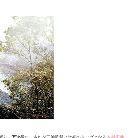
斬り・
万次
役に、本作が三池監督とは初のタッグとなる
木村拓哉
。