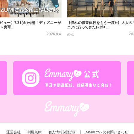
ビュー】7/31(金)公開！ディズニーが
【憧れの職業体験をもう一度✨】大人の
＞実写...
ニアに行ってきたレポ✈...
2026.8.4
20
のん
運営会社
利用規約
個人情報保護方針
EMMARYへのお問い合わせ