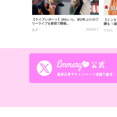
【ライブレポート】汐れいら、約3年ぶりのフ
【インタ
リーライブを新宿で開催...
贈る ＜超
2026.8.7
あき
りおん