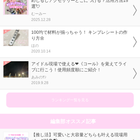
めじるしアクセサリーどこにつける？活用方法15
選💘
むーみー
2025.12.28
100均で材料が揃っちゃう！ キンブレシートの作
り方🌼
ほの
2020.10.14
アイドル現場で使える❤《コール》を覚えてライ
ブに行こう！使用頻度順にご紹介！
あみのｻﾝ
2019.9.28
ランキング一覧を見る
編集部オススメ記事
【推し活】可愛いと大容量どちらも叶える現場用