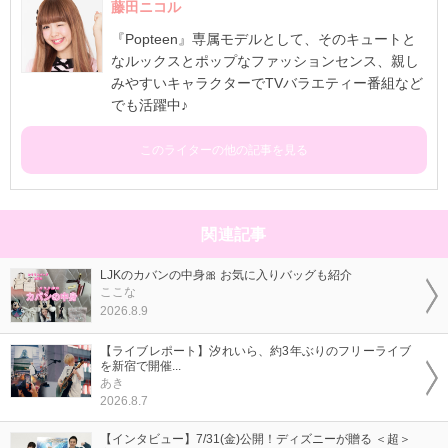
藤田ニコル
『Popteen』専属モデルとして、そのキュートと
なルックスとポップなファッションセンス、親し
みやすいキャラクターでTVバラエティー番組など
でも活躍中♪
このライターの他の記事を見る
関連記事
LJKのカバンの中身🎀 お気に入りバッグも紹介
ここな
2026.8.9
【ライブレポート】汐れいら、約3年ぶりのフリーライブ
を新宿で開催...
あき
2026.8.7
【インタビュー】7/31(金)公開！ディズニーが贈る ＜超＞