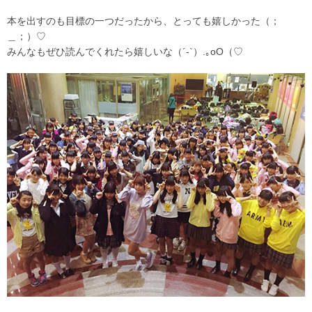
本を出すのも目標の一つだったから、とっても嬉しかった（；
＿；）♡
みんなもぜひ読んでくれたら嬉しいな（´-`）.｡oO（♡