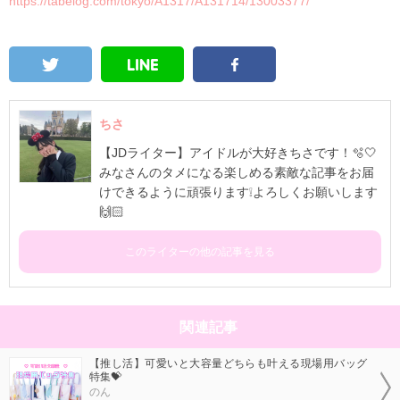
https://tabelog.com/tokyo/A1317/A131714/13003377/
ちさ
【JDライター】アイドルが大好きちさです！🫧🤍
みなさんのタメになる楽しめる素敵な記事をお届
けできるように頑張ります❕よろしくお願いします
🙌🏻
このライターの他の記事を見る
関連記事
【推し活】可愛いと大容量どちらも叶える現場用バッグ
特集💝
のん