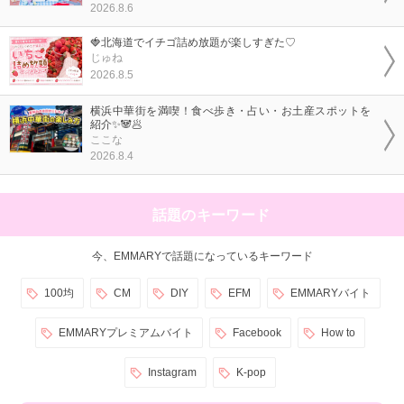
2026.8.6
🍓北海道でイチゴ詰め放題が楽しすぎた♡
じゅね
2026.8.5
横浜中華街を満喫！食べ歩き・占い・お土産スポットを
紹介✨🐼🥟
ここな
2026.8.4
話題のキーワード
今、EMMARYで話題になっているキーワード
100均
CM
DIY
EFM
EMMARYバイト
EMMARYプレミアムバイト
Facebook
How to
Instagram
K-pop