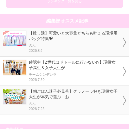
ランキング一覧を見る
編集部オススメ記事
【推し活】可愛いと大容量どちらも叶える現場用
バッグ特集💝
のん
2026.8.6
確認中【Z世代はドトールに行かない!?】現役女
子高生＆女子大生が...
チームシンデレラ
2026.7.30
【朝ごはん迷子必見🌞】グラノーラ好き現役女子
大生が本気で選ぶ！お...
のん
2026.7.23
カテゴリー