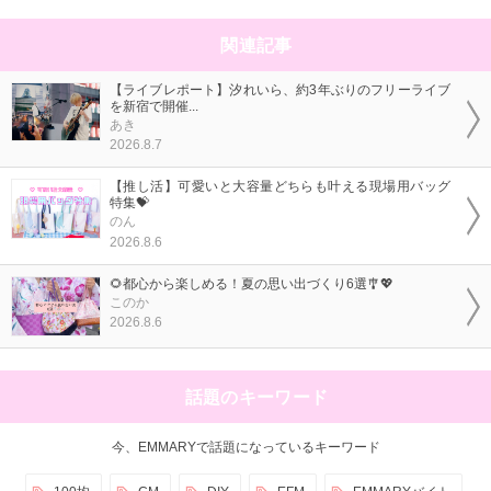
関連記事
【ライブレポート】汐れいら、約3年ぶりのフリーライブ
を新宿で開催...
あき
2026.8.7
【推し活】可愛いと大容量どちらも叶える現場用バッグ
特集💝
のん
2026.8.6
🌻都心から楽しめる！夏の思い出づくり6選🎐💖
このか
2026.8.6
話題のキーワード
今、EMMARYで話題になっているキーワード