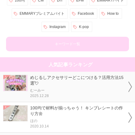
100均
CM
DIY
EFM
EMMARYバイト
EMMARYプレミアムバイト
Facebook
How to
Instagram
K-pop
キーワード一覧
人気記事ランキング
めじるしアクセサリーどこにつける？活用方法15
選💘
むーみー
2025.12.28
100均で材料が揃っちゃう！ キンブレシートの作
り方🌼
ほの
2020.10.14