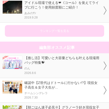
アイドル現場で使える❤《コール》を覚えてライ
ブに行こう！使用頻度順にご紹介！
あみのｻﾝ
2019.9.28
ランキング一覧を見る
編集部オススメ記事
【推し活】可愛いと大容量どちらも叶える現場用
バッグ特集💝
のん
2026.8.6
確認中【Z世代はドトールに行かない!?】現役女
子高生＆女子大生が...
チームシンデレラ
2026.7.30
【朝ごはん迷子必見🌞】グラノーラ好き現役女子