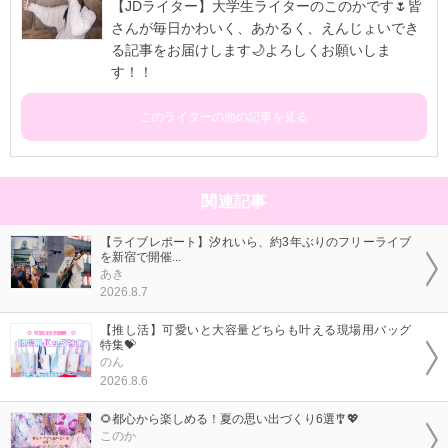
【JDライター】大学生ライターのこのかです🌷皆
さんが毎日かわいく、あかるく、えんじょいでき
る記事をお届けします🌙よろしくお願いしま
す！！
このライターの他の記事を見る
関連記事
【ライブレポート】汐れいら、約3年ぶりのフリーライブ
を新宿で開催...
あき
2026.8.7
【推し活】可愛いと大容量どちらも叶える現場用バッグ
特集💝
のん
2026.8.6
🌻都心から楽しめる！夏の思い出づくり6選🎐💖
このか