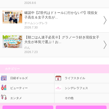
2026.8.6
確認中【Z世代はドトールに行かない!?】現役女
子高生＆女子大生が...
チームシンデレラ
2026.7.30
【朝ごはん迷子必見🌞】グラノーラ好き現役女子
大生が本気で選ぶ！お...
のん
2026.7.23
カテゴリー
日経ギャルズ
ライフスタイル
ビューティー
シンデレラフェス
エンタメ
その他