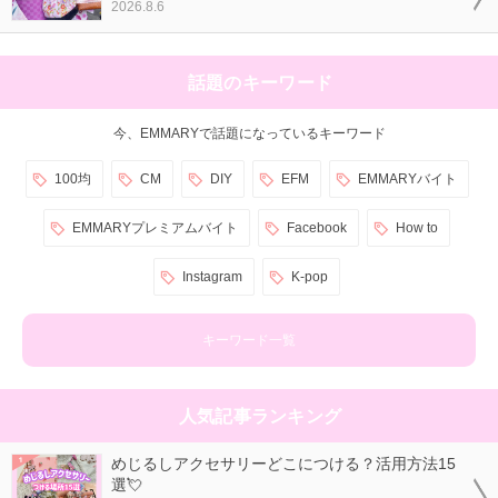
2026.8.6
話題のキーワード
今、EMMARYで話題になっているキーワード
100均
CM
DIY
EFM
EMMARYバイト
EMMARYプレミアムバイト
Facebook
How to
Instagram
K-pop
キーワード一覧
人気記事ランキング
めじるしアクセサリーどこにつける？活用方法15
選💘