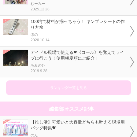
むーみー
2025.12.28
100均で材料が揃っちゃう！ キンブレシートの作
り方🌼
ほの
2020.10.14
アイドル現場で使える❤《コール》を覚えてライ
ブに行こう！使用頻度順にご紹介！
あみのｻﾝ
2019.9.28
ランキング一覧を見る
編集部オススメ記事
【推し活】可愛いと大容量どちらも叶える現場用
バッグ特集💝
のん