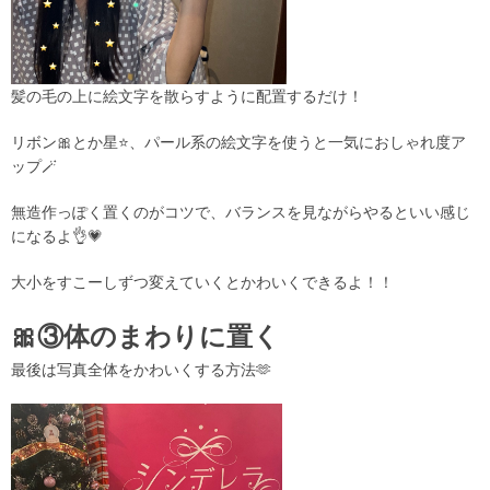
髪の毛の上に絵文字を散らすように配置するだけ！
リボン🎀とか星⭐️、パール系の絵文字を使うと一気におしゃれ度ア
ップ🪄
無造作っぽく置くのがコツで、バランスを見ながらやるといい感じ
になるよ👌💗
大小をすこーしずつ変えていくとかわいくできるよ！！
🎀③体のまわりに置く
最後は写真全体をかわいくする方法🫶