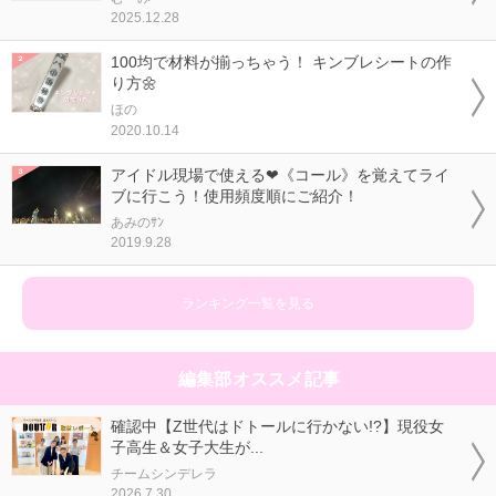
2025.12.28
100均で材料が揃っちゃう！ キンブレシートの作
り方🌼
ほの
2020.10.14
アイドル現場で使える❤《コール》を覚えてライ
ブに行こう！使用頻度順にご紹介！
あみのｻﾝ
2019.9.28
ランキング一覧を見る
編集部オススメ記事
確認中【Z世代はドトールに行かない!?】現役女
子高生＆女子大生が...
チームシンデレラ
2026.7.30