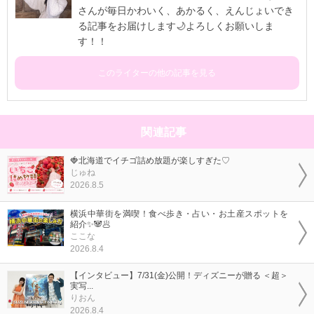
さんが毎日かわいく、あかるく、えんじょいでき
る記事をお届けします🌙よろしくお願いしま
す！！
このライターの他の記事を見る
関連記事
🍓北海道でイチゴ詰め放題が楽しすぎた♡
じゅね
2026.8.5
横浜中華街を満喫！食べ歩き・占い・お土産スポットを
紹介✨🐼🥟
ここな
2026.8.4
【インタビュー】7/31(金)公開！ディズニーが贈る ＜超＞
実写...
りおん
2026.8.4