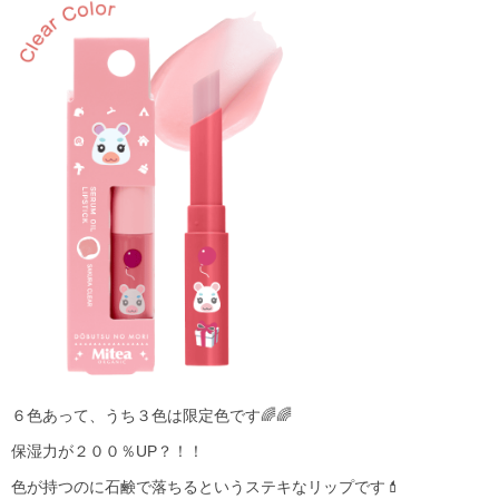
６色あって、うち３色は限定色です🌈🌈
保湿力が２００％UP？！！
色が持つのに石鹸で落ちるというステキなリップです💄