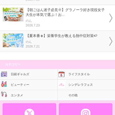
【朝ごはん迷子必見🌞】グラノーラ好き現役女子
大生が本気で選ぶ！お...
のん
2026.7.23
【夏本番☀️】栄養学生が教える熱中症対策🍉
のん
2026.7.21
カテゴリー
日経ギャルズ
ライフスタイル
ビューティー
シンデレラフェス
エンタメ
その他