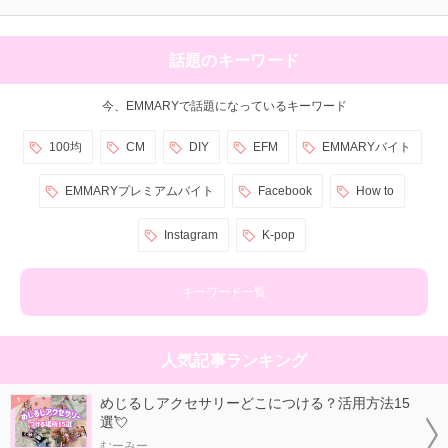
話題のキーワード
今、EMMARYで話題になっているキーワード
100均
CM
DIY
EFM
EMMARYバイト
EMMARYプレミアムバイト
Facebook
How to
Instagram
K-pop
キーワード一覧
人気記事ランキング
めじるしアクセサリーどこにつける？活用方法15
選💘
むーみー