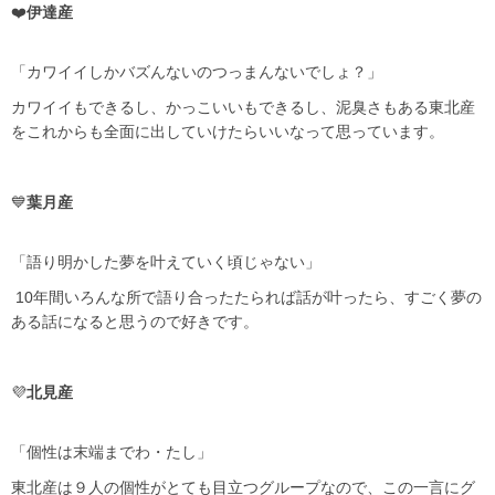
❤️
伊達産
「カワイイしかバズんないのつっまんないでしょ？」
カワイイ
もできるし、かっこいいもできるし、泥臭さもある東北産
をこれからも全面に出していけたらいいなって思っています。
💙
葉月産
「語り明かした夢を叶えていく頃じゃない」
10年間いろんな所で語り合ったたられば話が叶ったら、すごく夢の
ある話になると思うので好きです。
💜
北見産
「個性は末端までわ・たし」
東北産は９人の個性がとても目立つグループなので、この一言にグ