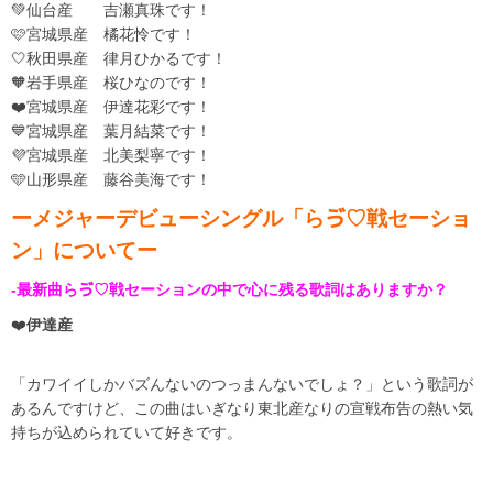
💚仙台産 吉瀬真珠です！
🩷宮城県産 橘花怜です！
🤍秋田県産 律月ひかるです！
🧡岩手県産 桜ひなのです！
❤️宮城県産 伊達花彩です！
💙宮城県産 葉月結菜です！
💜宮城県産 北美梨寧です！
🩵山形県産 藤谷美海です！
ーメジャーデビューシングル「らゔ♡戦セーショ
ン」についてー
-最新曲らゔ♡戦セーションの中で心に残る歌詞はありますか？
❤️
伊達産
「カワイイしかバズんないのつっまんないでしょ？」という歌詞が
あるんですけど、この曲はいぎなり東北産なりの宣戦布告の熱い気
持ちが込められていて好きです。