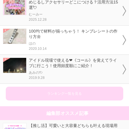
めじるしアクセサリーどこにつける？活用方法15
選💘
むーみー
2025.12.28
100均で材料が揃っちゃう！ キンブレシートの作
り方🌼
ほの
2020.10.14
アイドル現場で使える❤《コール》を覚えてライ
ブに行こう！使用頻度順にご紹介！
あみのｻﾝ
2019.9.28
ランキング一覧を見る
編集部オススメ記事
【推し活】可愛いと大容量どちらも叶える現場用