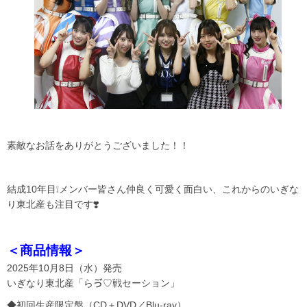
素敵なお話をありがとうございました！！
結成10年目❕メンバー皆さん仲良く可愛く面白い、これからのいぎな
り東北産も注目です❣️
＜商品情報＞
2025年10月8日（水）発売
いぎなり東北産「らゔ♡戦セーション」
◆初回生産限定盤（CD＋DVD／Blu-ray）