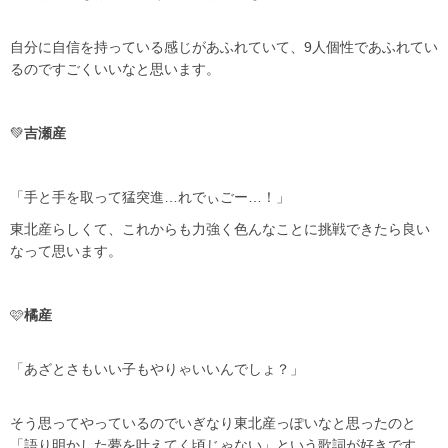
自分に自信を持っている感じがあふれていて、9人個性であふれてい
るのですごくいいなと思います。
💚
吉瀬産
「手と手を取って猛突進…れでぃごー…！」
東北産らしくて、これからも力強く色んなことに挑戦できたら良い
なって思います。
🩷
橘産
「あざとさもいい子もやりゃいいんでしょ？」
そう思ってやっているのでいぎなり東北産っぽいなと思ったのと
「語り明かした夢を叶えてく頃じゃない」という歌詞が好きです。