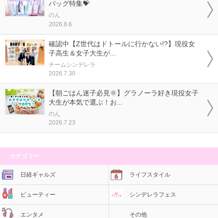
バッグ特集💝
のん
2026.8.6
確認中【Z世代はドトールに行かない!?】現役女
子高生＆女子大生が...
チームシンデレラ
2026.7.30
【朝ごはん迷子必見🌞】グラノーラ好き現役女子
大生が本気で選ぶ！お...
のん
2026.7.23
カテゴリー
日経ギャルズ
ライフスタイル
ビューティー
シンデレラフェス
エンタメ
その他