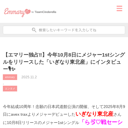
【エマリー独占‼️】今年10月8日にメジャー1stシング
ルをリリースした「いぎなり東北産」にインタビュ
ー🎙✨
2025.11.2
emmary
,
エンタメ
今年結成10周年！念願の日本武道館公演の開催、そして2025年8月9
いぎなり東北産
日にavex traxよりメジャーデビューした
さん
「らゔ♡戦セーシ
に10月8日リリースのメジャー1stシングル