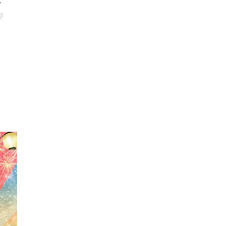
、
まとめてみたよ( ｰ̀֊ｰ́)و♡