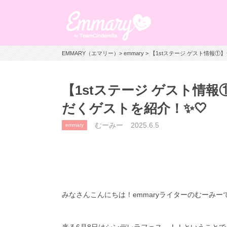
EMMARY（エマリー）
>
emmary
> 【1stステージ ゲスト情報①
【1stステージ ゲスト情
だくゲストを紹介！✨🤍
むーみー
2025.6.5
emmary
みなさんこんにちは！emmaryライターのむーみーで