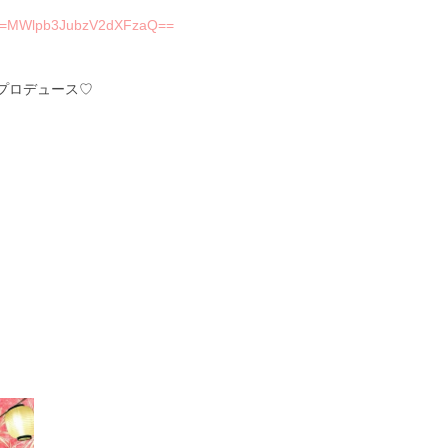
?igsh=MWlpb3JubzV2dXFzaQ==
プロデュース♡