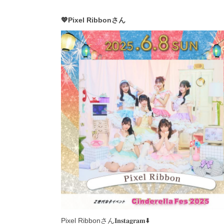
💖Pixel Ribbonさん
Pixel Ribbonさん𝐈𝐧𝐬𝐭𝐚𝐠𝐫𝐚𝐦⬇️