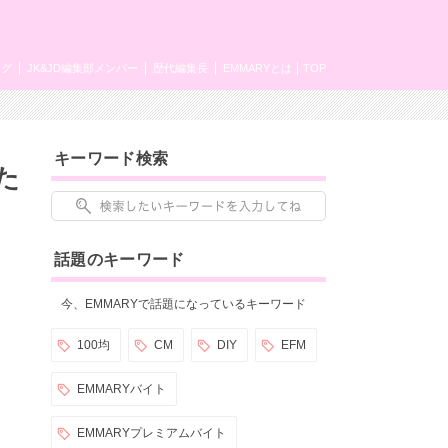
ング
JK&JD編集部メンバー
歴代編集長
EMMARYとは
TOP
キーワード検索
た
話題のキーワード
今、EMMARYで話題になっているキーワード
100均
CM
DIY
EFM
EMMARYバイト
EMMARYプレミアムバイト