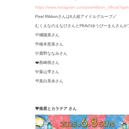
https://www.instagram.com/pixelribbon_official
Pixel Ribbonさんは6人組アイドルグループ🪄
むくえなのえなぴさんとPKAのゆうぴーまんさんが
💛橘陽菜さん
‪💚橋本恵菜さん
🩷鹿野ななみさん
❤️黒崎萌さん
🩵葉山雫さん
💜真白美央さん
💖衛星とカラテア さん