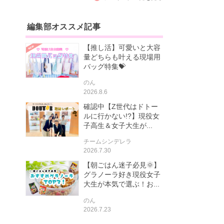
編集部オススメ記事
【推し活】可愛いと大容
量どちらも叶える現場用
バッグ特集💝
のん
2026.8.6
確認中【Z世代はドトー
ルに行かない!?】現役女
子高生＆女子大生が...
チームシンデレラ
2026.7.30
【朝ごはん迷子必見🌞】
グラノーラ好き現役女子
大生が本気で選ぶ！お...
のん
2026.7.23