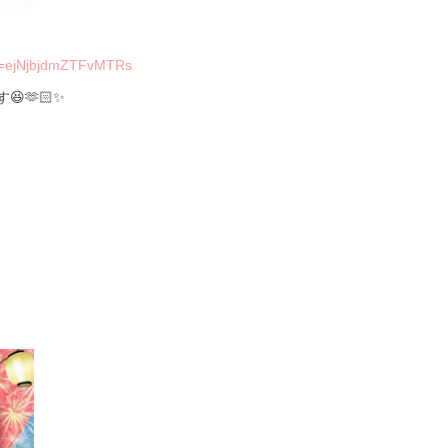
h=ejNjbjdmZTFvMTRs
🫶🏻✨