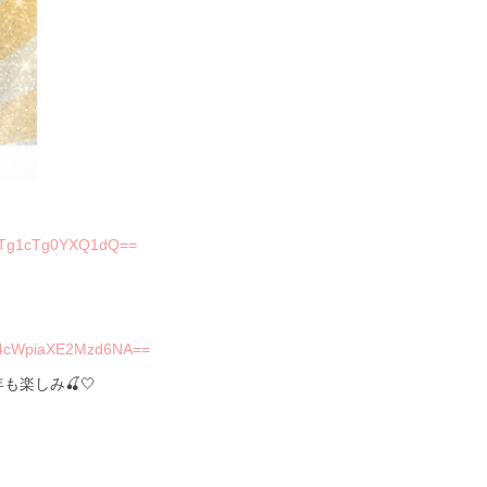
4dTg1cTg0YXQ1dQ==
Td4cWpiaXE2Mzd6NA==
楽しみ🍒🤍