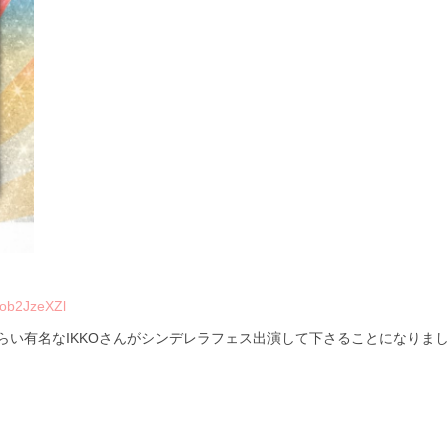
Fob2JzeXZl
い有名なIKKOさんがシンデレラフェス出演して下さることになりまし