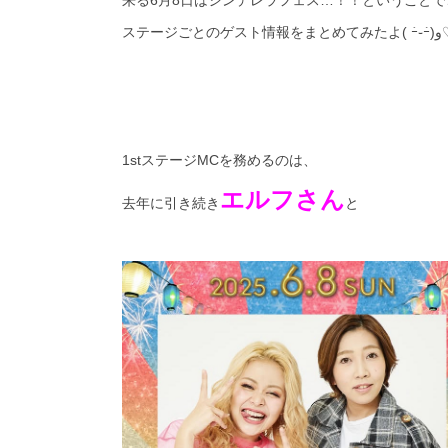
来る6月8日はシンデレラフェス…！！ということで
ステージごとのゲスト情報を
1stステージMCを務めるのは、
エルフさん
去年に引き続き
と