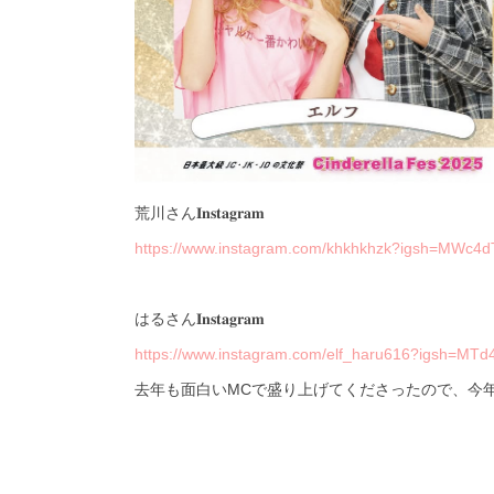
荒川さん𝐈𝐧𝐬𝐭𝐚𝐠𝐫𝐚𝐦
https://www.instagram.com/khkhkhzk?igsh=MWc
はるさん𝐈𝐧𝐬𝐭𝐚𝐠𝐫𝐚𝐦
https://www.instagram.com/elf_haru616?igsh=M
去年も面白いMCで盛り上げてくださったので、今年も