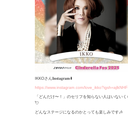
IKKOさん𝐈𝐧𝐬𝐭𝐚𝐠𝐫𝐚𝐦⬇️
https://www.instagram.com/love_ikko?igsh=ajlkNH
「どんだけ〜！」のセリフを知らない人はいないくら
💘
どんなステージになるのかとっても楽しみです🎶