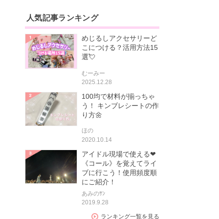
人気記事ランキング
めじるしアクセサリーど
こにつける？活用方法15
選💘
むーみー
2025.12.28
100均で材料が揃っちゃ
う！ キンブレシートの作
り方🌼
ほの
2020.10.14
アイドル現場で使える❤
《コール》を覚えてライ
ブに行こう！使用頻度順
にご紹介！
あみのｻﾝ
2019.9.28
ランキング一覧を見る