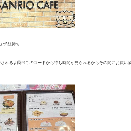
には5組待ち…！
されるよ🙆🏻️このコードから待ち時間が見られるからその間にお買い