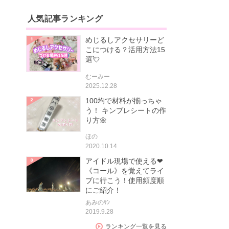
人気記事ランキング
めじるしアクセサリーど
こにつける？活用方法15
選💘
むーみー
2025.12.28
100均で材料が揃っちゃ
う！ キンブレシートの作
り方🌼
ほの
2020.10.14
アイドル現場で使える❤
《コール》を覚えてライ
ブに行こう！使用頻度順
にご紹介！
あみのｻﾝ
2019.9.28
ランキング一覧を見る