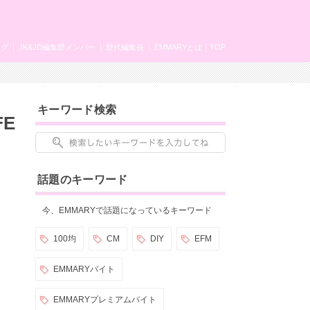
ング
JK&JD編集部メンバー
歴代編集長
EMMARYとは
TOP
キーワード検索
E
話題のキーワード
今、EMMARYで話題になっているキーワード
100均
CM
DIY
EFM
EMMARYバイト
EMMARYプレミアムバイト