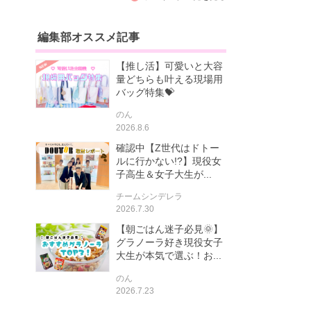
編集部オススメ記事
【推し活】可愛いと大容
量どちらも叶える現場用
バッグ特集💝
のん
2026.8.6
確認中【Z世代はドトー
ルに行かない!?】現役女
子高生＆女子大生が...
チームシンデレラ
2026.7.30
【朝ごはん迷子必見🌞】
グラノーラ好き現役女子
大生が本気で選ぶ！お...
のん
2026.7.23