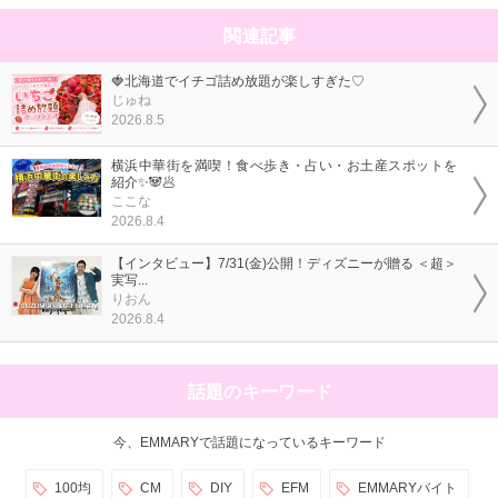
関連記事
🍓北海道でイチゴ詰め放題が楽しすぎた♡
じゅね
2026.8.5
横浜中華街を満喫！食べ歩き・占い・お土産スポットを
紹介✨🐼🥟
ここな
2026.8.4
【インタビュー】7/31(金)公開！ディズニーが贈る ＜超＞
実写...
りおん
2026.8.4
話題のキーワード
今、EMMARYで話題になっているキーワード
100均
CM
DIY
EFM
EMMARYバイト