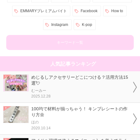
EMMARYプレミアムバイト
Facebook
How to
Instagram
K-pop
キーワード一覧
人気記事ランキング
めじるしアクセサリーどこにつける？活用方法15
選💘
むーみー
2025.12.28
100均で材料が揃っちゃう！ キンブレシートの作
り方🌼
ほの
2020.10.14