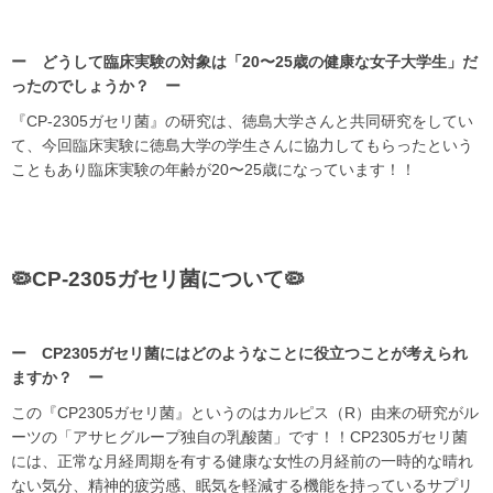
ー どうして臨床実験の対象は「20〜25歳の健康な女子大学生」だ
ったのでしょうか？ ー
『CP-2305ガセリ菌』の研究は、徳島大学さんと共同研究をしてい
て、今回臨床実験に徳島大学の学生さんに協力してもらったという
こともあり臨床実験の年齢が20〜25歳になっています！！
🦠CP-2305ガセリ菌について🦠
ー CP2305ガセリ菌にはどのようなことに役立つことが考えられ
ますか
？ ー
この『CP2305ガセリ菌』というのはカルピス（R）由来の研究がル
ーツの「アサヒグループ独自の乳酸菌」です！！CP2305ガセリ菌
には、正常な月経周期を有する健康な女性の月経前の一時的な晴れ
ない気分、精神的疲労感、眠気を軽減する機能を持っているサプリ