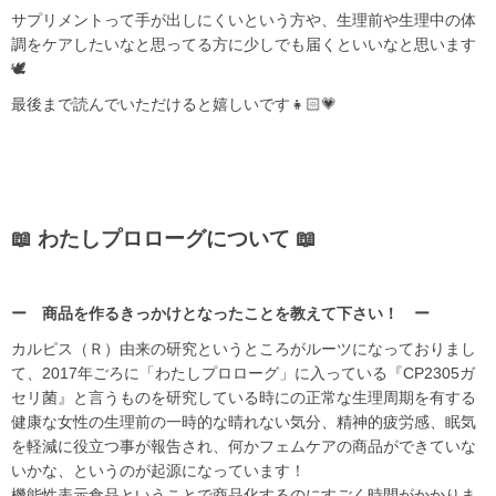
サプリメントって手が出しにくいという方や、生理前や生理中の体
調をケアしたいなと思ってる方に少しでも届くといいなと思います
🕊
最後まで読んでいただけると嬉しいです👧🏻💗
📖 わたしプロローグについて 📖
ー 商品を作るきっかけとなったことを教えて下さい！ ー
カルピス（Ｒ）由来の研究というところがルーツになっておりまし
て、2017年ごろに「わたしプロローグ」に入っている『CP2305ガ
セリ菌』と言うものを研究している時にの正常な生理周期を有する
健康な女性の生理前の一時的な晴れない気分、精神的疲労感、眠気
を軽減に役立つ事が報告され、何かフェムケアの商品ができていな
いかな、というのが起源になっています！
機能性表示食品ということで商品化するのにすごく時間がかかりま