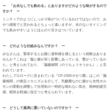
ー 「お水なしでも飲める」とありますがどのような味がするので
すか？ ー
ミンティアのようにしっかり味がついているわけではないので、お
やつ感覚でと言われるとちょっと違いますが、水のないタイミング
でも飲みやすいようにほんのり甘さはついています。
ー どのような仕組みなんですか？ ー
みなさんは、緊張するとお腹に違和感を感じるという経験はありま
せんか？これは「脳と腸が深く影響しあっている、繋がっているか
ら」と考えられており、「脳腸相関（のうちょうそうかん）」と言
われています。
わたしプロローグに含まれている『CP-2305ガセリ菌』はこの「脳
腸相関」の推定メカニズムを介して、乳酸菌なのに腸から女性ホル
モンの変動を調整して生理前の一時的な晴れない気分、精神的疲労
感、眠気を軽減に役立つと考えられています。
ー どうして薬局に置いていないのですか？ ー