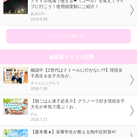
アイドル現場で使える❤《コール》を覚えてライ
ブに行こう！使用頻度順にご紹介！
あみのｻﾝ
2019.9.28
ランキング一覧を見る
編集部オススメ記事
確認中【Z世代はドトールに行かない!?】現役女
子高生＆女子大生が...
チームシンデレラ
2026.7.30
【朝ごはん迷子必見🌞】グラノーラ好き現役女子
大生が本気で選ぶ！お...
のん
2026.7.23
【夏本番☀️】栄養学生が教える熱中症対策🍉