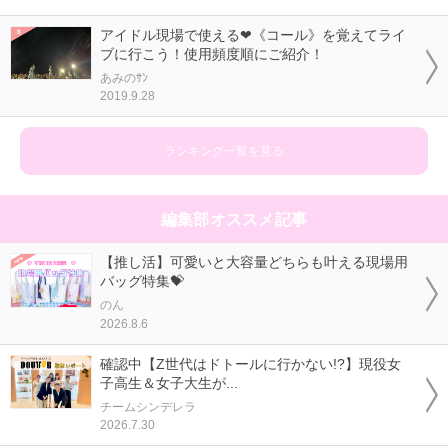
アイドル現場で使える❤《コール》を覚えてライ
ブに行こう！使用頻度順にご紹介！
あみのｻﾝ
2019.9.28
ランキング一覧を見る
編集部オススメ記事
【推し活】可愛いと大容量どちらも叶える現場用
バッグ特集💝
のん
2026.8.6
確認中【Z世代はドトールに行かない!?】現役女
子高生＆女子大生が...
チームシンデレラ
2026.7.30