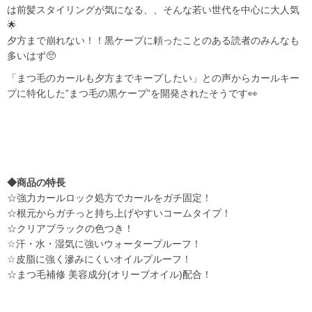
は前髪スタイリングが気になる、、そんな若い世代を中心に大人気
🌟
夕方まで崩れない！！黒ケープに頼ったことのある読者のみんなも
多いはず🥺
「まつ毛のカールも夕方までキープしたい」との声からカールキー
プに特化した”まつ毛の黒ケープ”を開発されたそうです👀
◆商品の特長
☆強力カールロック処方でカールをガチ固定！
☆根元からガチっと持ち上げやすいコームタイプ！
☆クリアブラックの色つき！
☆汗・水・湿気に強いウォータープルーフ！
☆皮脂に強く滲みにくいオイルプルーフ！
☆まつ毛補修 美容成分(オリーブオイル)配合！