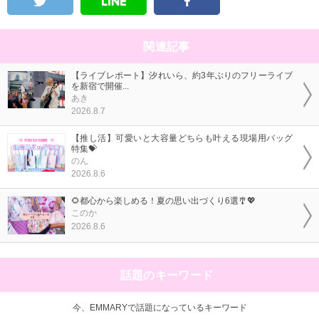
関連記事
【ライブレポート】汐れいら、約3年ぶりのフリーライブ
を新宿で開催...
あき
2026.8.7
【推し活】可愛いと大容量どちらも叶える現場用バッグ
特集💝
のん
2026.8.6
🌻都心から楽しめる！夏の思い出づくり6選🎐💖
このか
2026.8.6
話題のキーワード
今、EMMARYで話題になっているキーワード