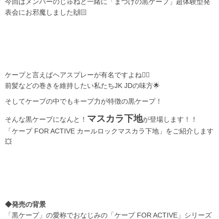
今回はメンバーのじゅねと一緒に「まつげの黒ケープ」超体験型発
表会にお邪魔しました🙌🏻
ケープと言えばヘアスプレーが有名ですよね🙂‍↕️
前髪などの巻きを維持したい私たちJK JDの味方🌟
そしてケープの中でもキープ力が特徴の黒ケープ！
マスカラ下地
そんな黒ケープになんと！
が登場します！！
「ケープ FOR ACTIVE カールロックマスカラ下地」をご紹介します
💥
◆発売の背景
「黒ケープ」の愛称でおなじみの「ケープ FOR ACTIVE」シリーズ