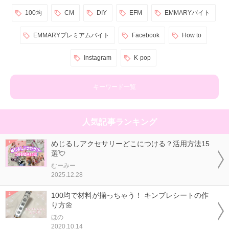
100均
CM
DIY
EFM
EMMARYバイト
EMMARYプレミアムバイト
Facebook
How to
Instagram
K-pop
キーワード一覧
人気記事ランキング
めじるしアクセサリーどこにつける？活用方法15
選💘
むーみー
2025.12.28
100均で材料が揃っちゃう！ キンブレシートの作
り方🌼
ほの
2020.10.14