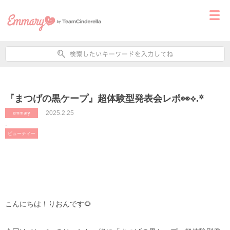
『まつげの黒ケープ』超体験型発表会レポ👀⟡.꙳
2025.2.25
emmary
,
ビューティー
こんにちは！りおんです🌻