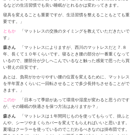
るなどの生活習慣でも良い睡眠がとれるかは変わってきます。
寝具を変えることも重要ですが、生活習慣を整えることもとても重
要です。」
ともか
「マットレスの交換のタイミングを教えていただきたいで
す」
森さん
「マットレスによりますが、西川のマットレスだと７.８
年、長くて１０年くらいです。寝るとき腰の部分が一番重くなって
いるので、腰部分が少しへこんでいるなと触った感覚で思ったら買
い替えの目安です。
あとは、負荷がかかりやすい腰の位置を変えるために、マットレス
を半年置きくらいに一回転させることで多少長持ちさせることがで
きます。」
このか
「日本って季節があって環境や湿度が変わると思うのです
が、その睡眠の快適さを保つ方法はありますか？」
森さん
「マットレスは１年間同じものを使ってもらって、掛ふと
んや、シーツやまくらカバーを変えてもらえればいいと思います。
夏場はクーラーを使っているのでこだわるべきなのは掛布団です。