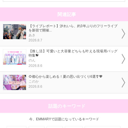
関連記事
【ライブレポート】汐れいら、約3年ぶりのフリーライブ
を新宿で開催...
あき
2026.8.7
【推し活】可愛いと大容量どちらも叶える現場用バッグ
特集💝
のん
2026.8.6
🌻都心から楽しめる！夏の思い出づくり6選🎐💖
このか
2026.8.6
話題のキーワード
今、EMMARYで話題になっているキーワード