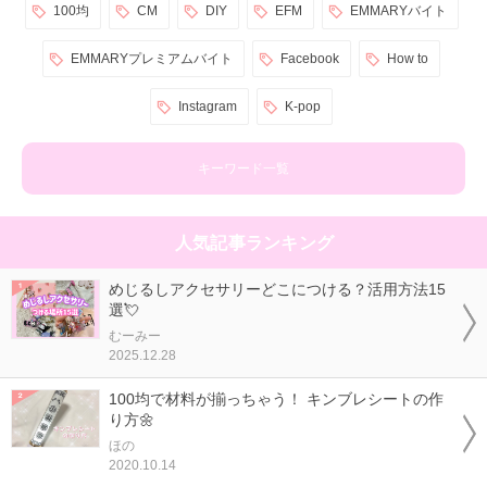
100均
CM
DIY
EFM
EMMARYバイト
EMMARYプレミアムバイト
Facebook
How to
Instagram
K-pop
キーワード一覧
人気記事ランキング
めじるしアクセサリーどこにつける？活用方法15
選💘
むーみー
2025.12.28
100均で材料が揃っちゃう！ キンブレシートの作
り方🌼
ほの
2020.10.14