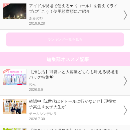
アイドル現場で使える❤《コール》を覚えてライ
ブに行こう！使用頻度順にご紹介！
あみのｻﾝ
2019.9.28
ランキング一覧を見る
編集部オススメ記事
【推し活】可愛いと大容量どちらも叶える現場用
バッグ特集💝
のん
2026.8.6
確認中【Z世代はドトールに行かない!?】現役女
子高生＆女子大生が...
チームシンデレラ
2026.7.30