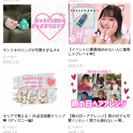
2026.2.18
2026.2.17
【イベントに最適❕染めれない人に激推
サンリオのリングが可愛すぎる🎶🌷
しスプレー👦🩵】
むーみー
shoko
2026.2.11
2026.2.8
セリアで買える！JK必見前髪クリップ
【雨の日ヘアアレンジ】雨の日でも可
🩶《ディズニー編》
愛くいたい！雨でも崩れない＋簡...
むーみー
むーみー
2026.2.6
2026.1.20