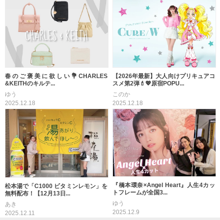
春のご褒美に欲しい💐CHARLES
【2026年最新】大人向けプリキュアコ
&KEITHのキルテ...
スメ第2弾💄💖原宿POPU...
ゆう
このか
2025.12.18
2025.12.18
『橋本環奈×Angel Heart』人生4カッ
松本湯で「C1000 ビタミンレモン」を
トフレームが全国3...
無料配布！【12月13日...
ゆう
あき
2025.12.9
2025.12.11