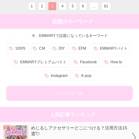
1
2
3
4
5
6
…
81
話題のキーワード
今、EMMARYで話題になっているキーワード
100均
CM
DIY
EFM
EMMARYバイト
EMMARYプレミアムバイト
Facebook
How to
Instagram
K-pop
キーワード一覧
人気記事ランキング
めじるしアクセサリーどこにつける？活用方法15
選💘