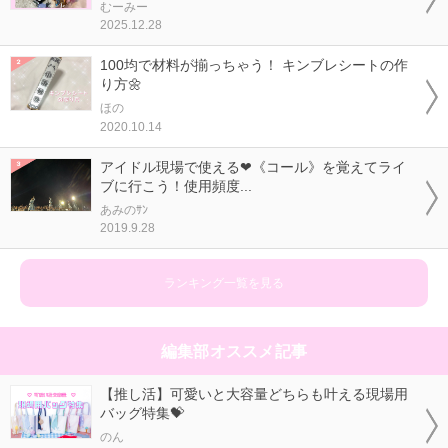
むーみー
2025.12.28
100均で材料が揃っちゃう！ キンブレシートの作
り方🌼
ほの
2020.10.14
アイドル現場で使える❤《コール》を覚えてライ
ブに行こう！使用頻度...
あみのｻﾝ
2019.9.28
ランキング一覧を見る
編集部オススメ記事
【推し活】可愛いと大容量どちらも叶える現場用
バッグ特集💝
のん