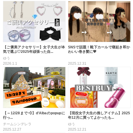
【ご褒美アクセサリー】女子大生が本
SNSで話題！靴下カールで寝起き即か
気で選ぶ♡2025年頑張った自...
わいい巻き髪に💖
ゆう
2026.1.1
2025.12.31
【～12/28まで💨】d’Albaのpopupに
【現役女子大生の推しアイテム】2025
行っ...
年12月に買ってよかったも...
チームシンデレラ
ゆう
2025.12.27
2025.12.21