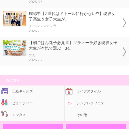
2026.8.6
確認中【Z世代はドトールに行かない!?】現役女
子高生＆女子大生が...
チームシンデレラ
2026.7.30
【朝ごはん迷子必見🌞】グラノーラ好き現役女子
大生が本気で選ぶ！お...
のん
2026.7.23
カテゴリー
日経ギャルズ
ライフスタイル
ビューティー
シンデレラフェス
エンタメ
その他