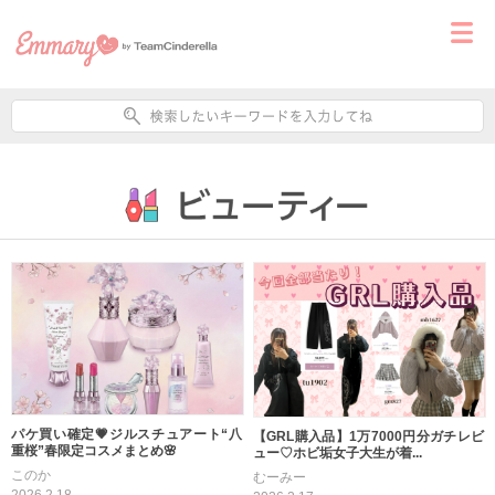
パケ買い確定💗ジルスチュアート“八
【GRL購入品】1万7000円分ガチレビ
重桜”春限定コスメまとめ🌸
ュー♡ホビ垢女子大生が着...
このか
むーみー