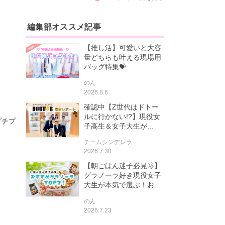
編集部オススメ記事
【推し活】可愛いと大容
量どちらも叶える現場用
バッグ特集💝
のん
2026.8.6
確認中【Z世代はドトー
ルに行かない!?】現役女
プチプ
子高生＆女子大生が...
チームシンデレラ
2026.7.30
【朝ごはん迷子必見🌞】
グラノーラ好き現役女子
大生が本気で選ぶ！お...
のん
2026.7.23