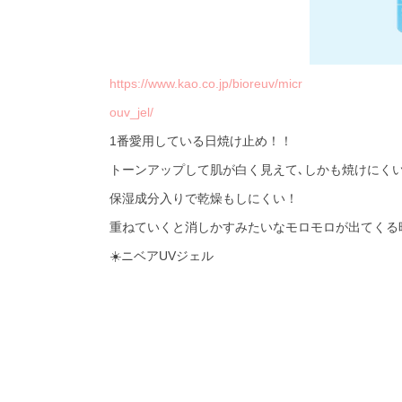
https://www.kao.co.jp/bioreuv/micr
ouv_jel/
1番愛用している日焼け止め！！
トーンアップして肌が白く見えて､しかも焼けにく
保湿成分入りで乾燥もしにくい！
重ねていくと消しかすみたいなモロモロが出てくる
☀️ニベアUVジェル