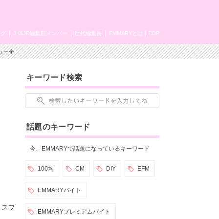
ング
JK&JD編集部メンバー
歴代編集長
EMMARYとは
TOP
ー☀️
キーワード検索
話題のキーワード
今、EMMARYで話題になっているキーワード
100均
CM
DIY
EFM
EMMARYバイト
。スプ
EMMARYプレミアムバイト