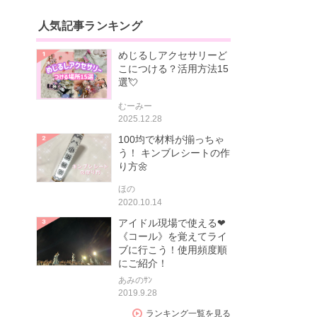
人気記事ランキング
めじるしアクセサリーど
こにつける？活用方法15
選💘
むーみー
2025.12.28
100均で材料が揃っちゃ
う！ キンブレシートの作
り方🌼
ほの
2020.10.14
アイドル現場で使える❤
《コール》を覚えてライ
ブに行こう！使用頻度順
にご紹介！
あみのｻﾝ
2019.9.28
ランキング一覧を見る