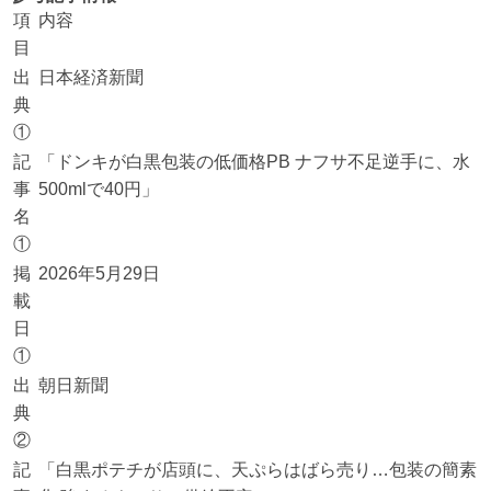
項
内容
目
出
日本経済新聞
典
①
記
「ドンキが白黒包装の低価格PB ナフサ不足逆手に、水
事
500mlで40円」
名
①
掲
2026年5月29日
載
日
①
出
朝日新聞
典
②
記
「白黒ポテチが店頭に、天ぷらはばら売り…包装の簡素