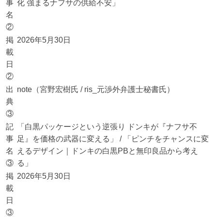
事
化 強まるナフサの供給不安」
名
②
掲
2026年5月30日
載
日
②
出
note（宮野宏樹氏 / ris_元渉外弁護士秘書氏）
典
③
記
「白黒パッケージという逆張り ドンキが『ナフサ不
事
足』を価格の武器に変える」 / 「ピンチをチャンスに変
名
えるデザイン｜ドンキの白黒PBと無印良品から考え
③
る」
掲
2026年5月30日
載
日
③