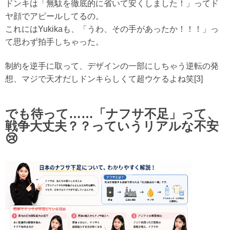
ドンキは
「無駄を徹底的に省いて安くしました！」
ってド
ヤ顔でアピールしてるの。
これにはYukikaも、
「うわ、その手があったか！！！」
っ
て思わず拍手しちゃった。
制約を逆手に取って、デザインの一部にしちゃう逆転の発
想、マジで天才だしドンキらしくて超ウケるよね笑[3]
でも待って……「ナフサ不足」って、
戦争大丈夫？？っていうリアルな不安
😢