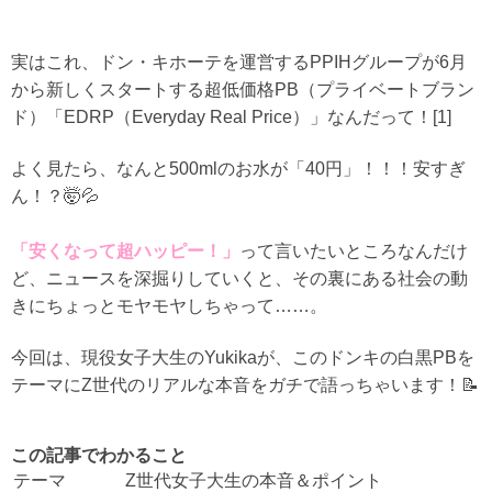
実はこれ、ドン・キホーテを運営するPPIHグループが6月
から新しくスタートする超低価格PB（プライベートブラン
ド）
「EDRP（Everyday Real Price）」
なんだって！[1]
よく見たら、なんと
500mlのお水が「40円」
！！！安すぎ
ん！？🤯💦
「安くなって超ハッピー！」
って言いたいところなんだけ
ど、ニュースを深掘りしていくと、その裏にある社会の動
きにちょっとモヤモヤしちゃって……。
今回は、現役女子大生のYukikaが、このドンキの白黒PBを
テーマにZ世代のリアルな本音をガチで語っちゃいます！📝
この記事でわかること
テーマ
Z世代女子大生の本音＆ポイント