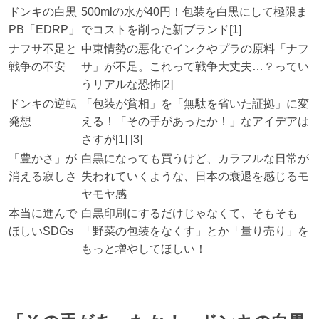
ドンキの白黒
500mlの水が40円！包装を白黒にして極限ま
PB「EDRP」
でコストを削った新ブランド[1]
ナフサ不足と
中東情勢の悪化でインクやプラの原料「ナフ
戦争の不安
サ」が不足。これって戦争大丈夫…？ってい
うリアルな恐怖[2]
ドンキの逆転
「包装が貧相」を「無駄を省いた証拠」に変
発想
える！「その手があったか！」なアイデアは
さすが[1] [3]
「豊かさ」が
白黒になっても買うけど、カラフルな日常が
消える寂しさ
失われていくような、日本の衰退を感じるモ
ヤモヤ感
本当に進んで
白黒印刷にするだけじゃなくて、そもそも
ほしいSDGs
「野菜の包装をなくす」とか「量り売り」を
もっと増やしてほしい！