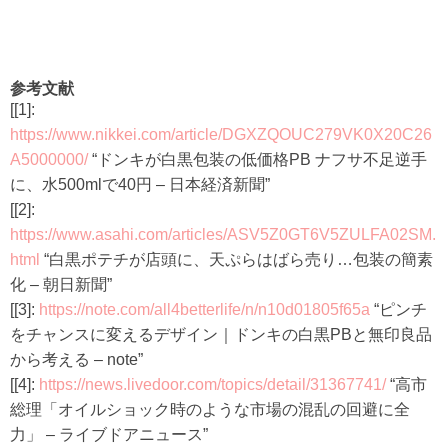
参考文献
[[1]:
https://www.nikkei.com/article/DGXZQOUC279VK0X20C26
A5000000/
“ドンキが白黒包装の低価格PB ナフサ不足逆手
に、水500mlで40円 – 日本経済新聞”
[[2]:
https://www.asahi.com/articles/ASV5Z0GT6V5ZULFA02SM.
html
“白黒ポテチが店頭に、天ぷらはばら売り…包装の簡素
化 – 朝日新聞”
[[3]:
https://note.com/all4betterlife/n/n10d01805f65a
“ピンチ
をチャンスに変えるデザイン｜ドンキの白黒PBと無印良品
から考える – note”
[[4]:
https://news.livedoor.com/topics/detail/31367741/
“高市
総理「オイルショック時のような市場の混乱の回避に全
力」 – ライブドアニュース”