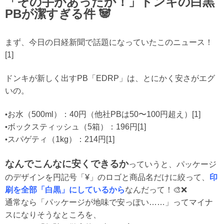
「その手があったか！」ドンキの白黒
PBが潔すぎる件 🐼
まず、今日の日経新聞で話題になっていたこのニュース！
[1]
ドンキが新しく出すPB「EDRP」は、とにかく安さがエグ
いの。
お水（500ml）
：
40円
（他社PBは50〜100円超え）[1]
•
ボックスティッシュ（5箱）
：
196円
[1]
•
スパゲティ（1kg）
：
214円
[1]
•
なんでこんなに安くできるか
っていうと、パッケージ
のデザインを円記号「¥」のロゴと商品名だけに絞って、
印
刷を全部「白黒」にしているから
なんだって！🎨❌
通常なら「パッケージが地味で安っぽい……」ってマイナ
スになりそうなところを、