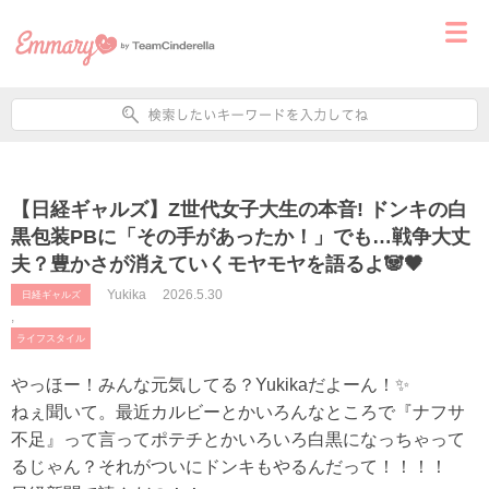
【日経ギャルズ】Z世代女子大生の本音! ドンキの白
黒包装PBに「その手があったか！」でも…戦争大丈
夫？豊かさが消えていくモヤモヤを語るよ🐼🖤
Yukika
2026.5.30
日経ギャルズ
,
ライフスタイル
やっほー！みんな元気してる？Yukikaだよーん！✨
ねぇ聞いて。最近カルビーとかいろんなところで『ナフサ
不足』って言ってポテチとかいろいろ白黒になっちゃって
るじゃん？それがついにドンキもやるんだって！！！！