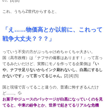
の。[1] [2]
これ、うちらZ世代からすると、
「え……物価高とか以前に、これって
戦争大丈夫？？？」
っていう不安の方がぶっちゃけめちゃくちゃ大きい。
国（高市政権）は「ナフサの備蓄はあります！」って言っ
てるみたいだけど、実際にモノを作ってる企業側は
「い
や、ナフサ足りないからインク刷れないし、白黒にするし
かないです」って言ってるじゃん。
[2] [4] [5]
国と現場で言ってること違うの、普通に怖すぎるんだけ
ど……。💦
お菓子やジュースのパッケージが白黒になっていくのを見
てると、中東の紛争とか、世界で起きてるリアルな危機