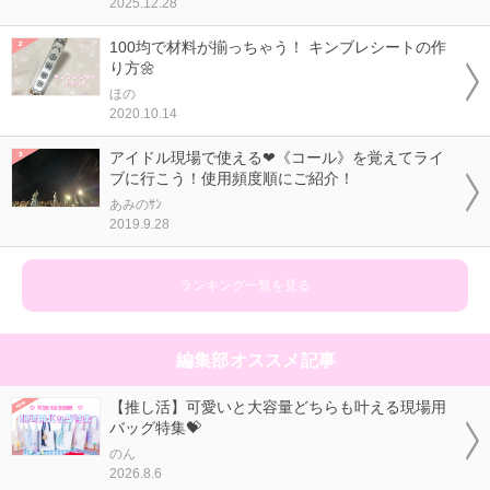
2025.12.28
100均で材料が揃っちゃう！ キンブレシートの作
り方🌼
ほの
2020.10.14
アイドル現場で使える❤《コール》を覚えてライ
ブに行こう！使用頻度順にご紹介！
あみのｻﾝ
2019.9.28
ランキング一覧を見る
編集部オススメ記事
【推し活】可愛いと大容量どちらも叶える現場用
バッグ特集💝
のん
2026.8.6