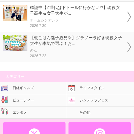
確認中【Z世代はドトールに行かない!?】現役女
子高生＆女子大生が...
チームシンデレラ
2026.7.30
【朝ごはん迷子必見🌞】グラノーラ好き現役女子
大生が本気で選ぶ！お...
のん
2026.7.23
カテゴリー
日経ギャルズ
ライフスタイル
ビューティー
シンデレラフェス
エンタメ
その他