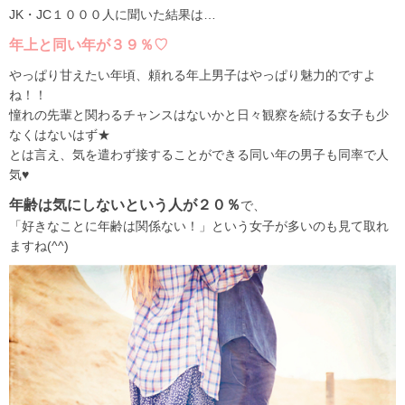
JK・JC１０００人に聞いた結果は…
年上と同い年が３９％♡
やっぱり甘えたい年頃、頼れる年上男子はやっぱり魅力的ですよ
ね！！
憧れの先輩と関わるチャンスはないかと日々観察を続ける女子も少
なくはないはず★
とは言え、気を遣わず接することができる同い年の男子も同率で人
気♥
年齢は気にしないという人が２０％
で、
「好きなことに年齢は関係ない！」という女子が多いのも見て取れ
ますね(^^)