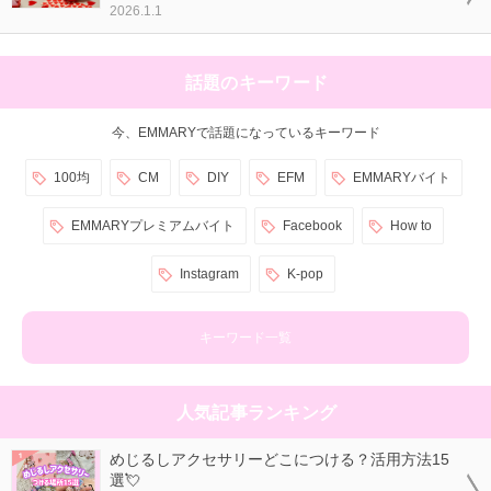
2026.1.1
話題のキーワード
今、EMMARYで話題になっているキーワード
100均
CM
DIY
EFM
EMMARYバイト
EMMARYプレミアムバイト
Facebook
How to
Instagram
K-pop
キーワード一覧
人気記事ランキング
めじるしアクセサリーどこにつける？活用方法15
選💘