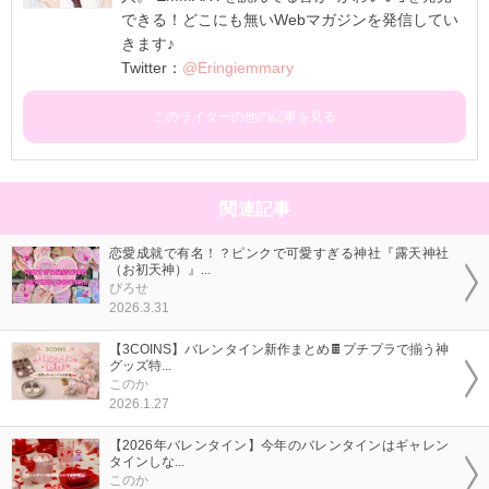
できる！どこにも無いWebマガジンを発信してい
きます♪
Twitter：
@Eringiemmary
このライターの他の記事を見る
関連記事
恋愛成就で有名！？ピンクで可愛すぎる神社『露天神社
（お初天神）』...
ぴろせ
2026.3.31
【3COINS】バレンタイン新作まとめ🍫プチプラで揃う神
グッズ特...
このか
2026.1.27
【2026年バレンタイン】今年のバレンタインはギャレン
タインしな...
このか