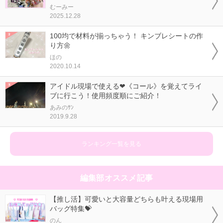
むーみー
2025.12.28
100均で材料が揃っちゃう！ キンブレシートの作
り方🌼
ほの
2020.10.14
アイドル現場で使える❤《コール》を覚えてライ
ブに行こう！使用頻度順にご紹介！
あみのｻﾝ
2019.9.28
ランキング一覧を見る
編集部オススメ記事
【推し活】可愛いと大容量どちらも叶える現場用
バッグ特集💝
のん