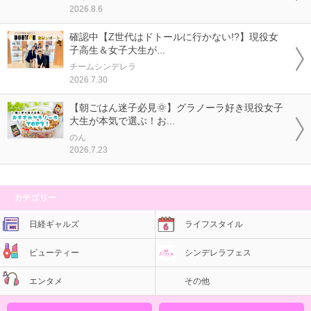
2026.8.6
確認中【Z世代はドトールに行かない!?】現役女
子高生＆女子大生が...
チームシンデレラ
2026.7.30
【朝ごはん迷子必見🌞】グラノーラ好き現役女子
大生が本気で選ぶ！お...
のん
2026.7.23
カテゴリー
日経ギャルズ
ライフスタイル
ビューティー
シンデレラフェス
エンタメ
その他