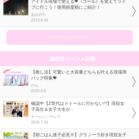
アイドル現場で使える❤《コール》を覚えてライ
ブに行こう！使用頻度順にご紹介！
あみのｻﾝ
2019.9.28
ランキング一覧を見る
編集部オススメ記事
【推し活】可愛いと大容量どちらも叶える現場用
バッグ特集💝
のん
2026.8.6
確認中【Z世代はドトールに行かない!?】現役女
子高生＆女子大生が...
チームシンデレラ
2026.7.30
【朝ごはん迷子必見🌞】グラノーラ好き現役女子