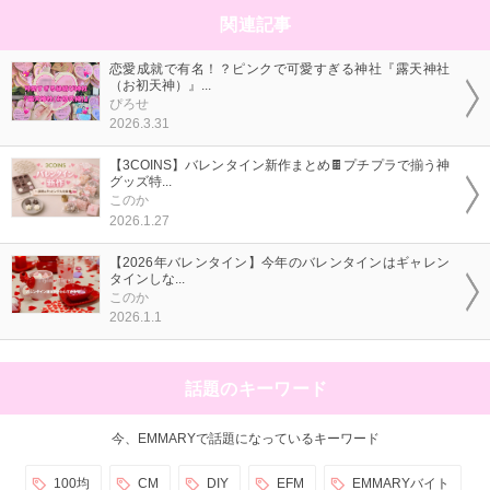
関連記事
恋愛成就で有名！？ピンクで可愛すぎる神社『露天神社
（お初天神）』...
ぴろせ
2026.3.31
【3COINS】バレンタイン新作まとめ🍫プチプラで揃う神
グッズ特...
このか
2026.1.27
【2026年バレンタイン】今年のバレンタインはギャレン
タインしな...
このか
2026.1.1
話題のキーワード
今、EMMARYで話題になっているキーワード
100均
CM
DIY
EFM
EMMARYバイト