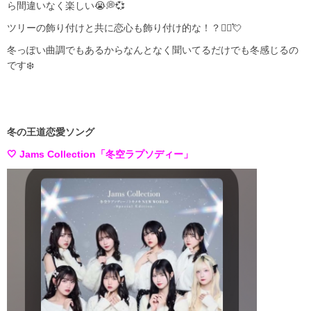
ら間違いなく楽しい😭💭💞
ツリーの飾り付けと共に恋心も飾り付け的な！？🙂‍↔️💘
冬っぽい曲調でもあるからなんとなく聞いてるだけでも冬感じるの
です❄️
冬の王道恋愛ソング
🤍 Jams Collection「冬空ラプソディー」