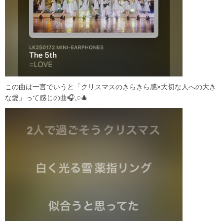
この曲は一言でいうと「クリスマスのきらきら感×大切な人への大き
な愛」って感じの曲🎧𓈒𓏸🎄