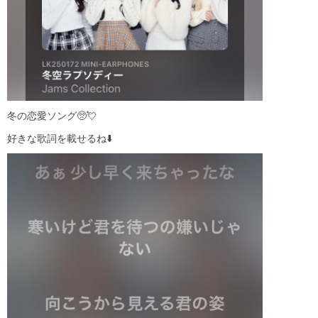
冬の恋愛ソング🥺💘
好きな歌詞を載せるね⬇️