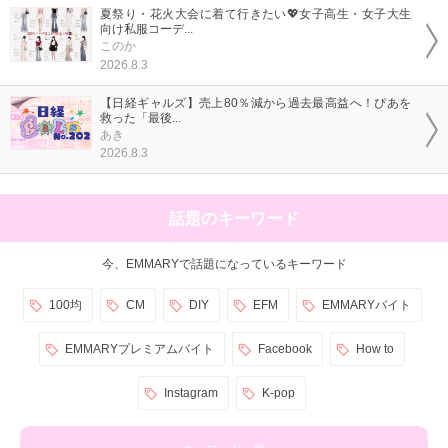
夏祭り・花火大会に着て行きたい💖女子高生・女子大生
向け私服コーデ...
このか
2026.8.3
【日経ギャルズ】売上80％減から過去最高益へ！ぴあを
救った「最後...
あき
2026.8.3
話題のキーワード
今、EMMARYで話題になっているキーワード
100均
CM
DIY
EFM
EMMARYバイト
EMMARYプレミアムバイト
Facebook
How to
Instagram
K-pop