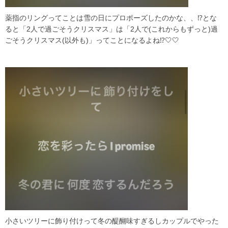
薬指のリングってことは雪の日にプロポーズしたのかな、、⁉️とな
ると「2人で過ごそうクリスマス」は「2人で(これからもずっと)過
ごそうクリスマス(以外も)」ってことになるよね⁉️🤍🤍
小さいツリーに飾り付けって冬の醍醐味すぎるしカップルでやった