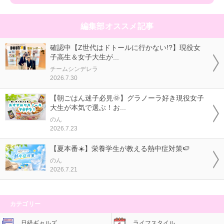
編集部オススメ記事
確認中【Z世代はドトールに行かない!?】現役女
子高生＆女子大生が...
チームシンデレラ
2026.7.30
【朝ごはん迷子必見🌞】グラノーラ好き現役女子
大生が本気で選ぶ！お...
のん
2026.7.23
【夏本番☀️】栄養学生が教える熱中症対策🍉
のん
2026.7.21
カテゴリー
日経ギャルズ
ライフスタイル