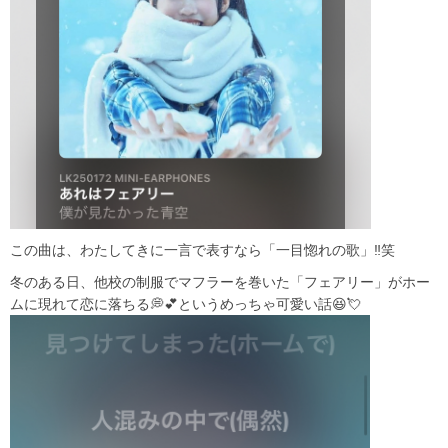
この曲は、わたしてきに一言で表すなら「一目惚れの歌」‼️笑
冬のある日、他校の制服でマフラーを巻いた「フェアリー」がホー
ムに現れて恋に落ちる💭💕というめっちゃ可愛い話😆💘