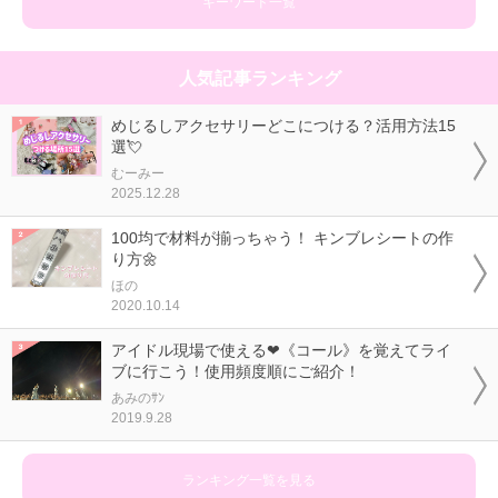
キーワード一覧
人気記事ランキング
めじるしアクセサリーどこにつける？活用方法15
選💘
むーみー
2025.12.28
100均で材料が揃っちゃう！ キンブレシートの作
り方🌼
ほの
2020.10.14
アイドル現場で使える❤《コール》を覚えてライ
ブに行こう！使用頻度順にご紹介！
あみのｻﾝ
2019.9.28
ランキング一覧を見る