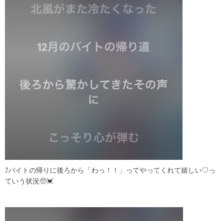
⤴︎バイトの帰りに後ろから「わっ！！」ってやってくれて嬉しい♡っ
ていう状況🥺💓