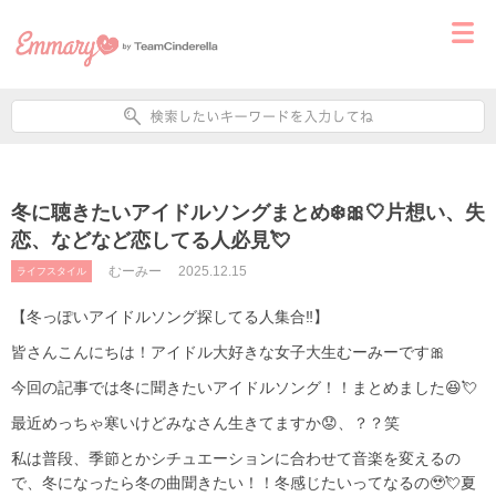
冬に聴きたいアイドルソングまとめ❄️🎀🤍片想い、失
恋、などなど恋してる人必見💘
むーみー
2025.12.15
ライフスタイル
【冬っぽいアイドルソング探してる人集合‼️】
皆さんこんにちは！アイドル大好きな女子大生むーみーです🎀
今回の記事では冬に聞きたいアイドルソング！！まとめました😆💘
最近めっちゃ寒いけどみなさん生きてますか😟、？？笑
私は普段、季節とかシチュエーションに合わせて音楽を変えるの
で、冬になったら冬の曲聞きたい！！冬感じたいってなるの🥹💘夏