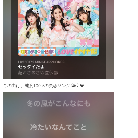
この曲は、純度100%の失恋ソング😭😖💔