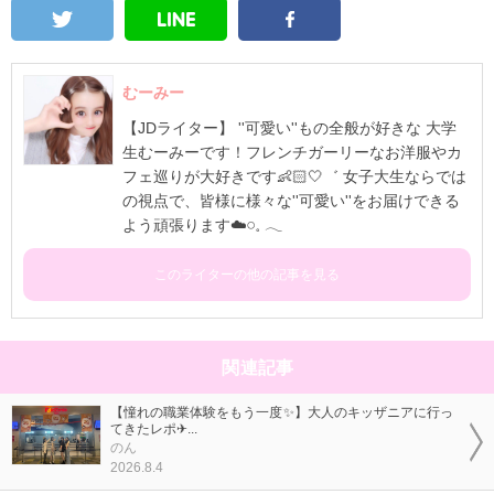
むーみー
【JDライター】 ''可愛い''もの全般が好きな 大学
生むーみーです！フレンチガーリーなお洋服やカ
フェ巡りが大好きです👶🏻🤍゛ 女子大生ならでは
の視点で、皆様に様々な''可愛い''をお届けできる
よう頑張ります☁️𓏸⁡𓈒 𓂃
このライターの他の記事を見る
関連記事
【憧れの職業体験をもう一度✨】大人のキッザニアに行っ
てきたレポ✈...
のん
2026.8.4