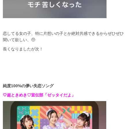
恋してる女の子、特に片想いの子とか絶対共感できるからぜひぜひ
聞いて欲しい、🥺
長くなりましたが次！
純度100%の儚い失恋ソング
🤍超ときめき♡宣伝部「ゼッタイだよ」