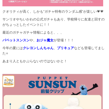
クオリティが高く、しかも“ガチャ特有のランダム感”が楽しい💗💗
サンリオやちいかわの公式ガチャもあり、学校帰りに友達と回すの
がちょっとしたイベントに！！
最近のガチャガチャ情報によると、、、
パペットスンスン
や、
おジャ魔女
が登場！！！
今年の夏には
クレヨンしんちゃん
、
プリキュア
なども登場してまし
た⭐
あまり人ともかぶらないのではないかと！