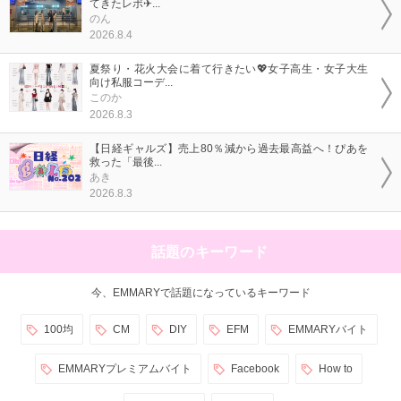
てきたレポ✈...
のん
2026.8.4
夏祭り・花火大会に着て行きたい💖女子高生・女子大生
向け私服コーデ...
このか
2026.8.3
【日経ギャルズ】売上80％減から過去最高益へ！ぴあを
救った「最後...
あき
2026.8.3
話題のキーワード
今、EMMARYで話題になっているキーワード
100均
CM
DIY
EFM
EMMARYバイト
EMMARYプレミアムバイト
Facebook
How to