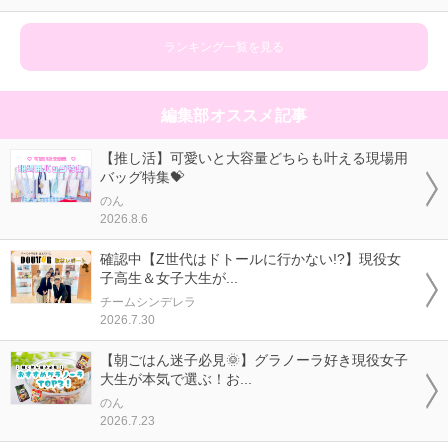
ランキング一覧を見る
編集部オススメ記事
【推し活】可愛いと大容量どちらも叶える現場用
バッグ特集💝
のん
2026.8.6
確認中【Z世代はドトールに行かない!?】現役女
子高生＆女子大生が...
チームシンデレラ
2026.7.30
【朝ごはん迷子必見🌞】グラノーラ好き現役女子
大生が本気で選ぶ！お...
のん
2026.7.23