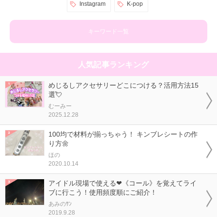
Instagram
K-pop
キーワード一覧
人気記事ランキング
めじるしアクセサリーどこにつける？活用方法15
選💘
むーみー
2025.12.28
100均で材料が揃っちゃう！ キンブレシートの作
り方🌼
ほの
2020.10.14
アイドル現場で使える❤《コール》を覚えてライ
ブに行こう！使用頻度順にご紹介！
あみのｻﾝ
2019.9.28