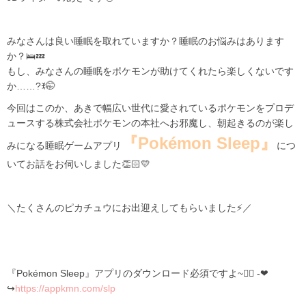
みなさんは良い睡眠を取れていますか？睡眠のお悩みはあります
か？🛌💤
もし、みなさんの睡眠をポケモンが助けてくれたら楽しくないです
か……?ꉂ🤭
今回はこのか、あきで幅広い世代に愛されているポケモンをプロデ
ュースする株式会社ポケモンの本社へお邪魔し、朝起きるのが楽し
『Pokémon Sleep
』
みになる睡眠ゲームアプリ
につ
いてお話をお伺いしました👏🏻💛
＼たくさんのピカチュウにお出迎えしてもらいました⚡／
『Pokémon Sleep』アプリのダウンロード必須ですよ~👍🏻 -❤
↪
https://appkmn.com/slp