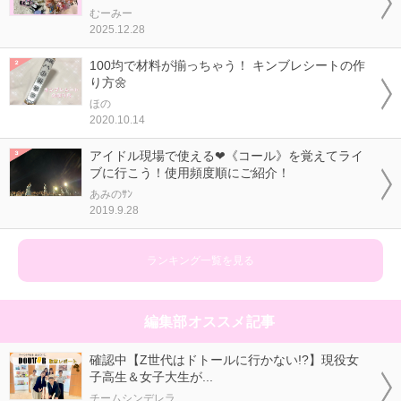
むーみー
2025.12.28
100均で材料が揃っちゃう！ キンブレシートの作
り方🌼
ほの
2020.10.14
アイドル現場で使える❤《コール》を覚えてライ
ブに行こう！使用頻度順にご紹介！
あみのｻﾝ
2019.9.28
ランキング一覧を見る
編集部オススメ記事
確認中【Z世代はドトールに行かない!?】現役女
子高生＆女子大生が...
チームシンデレラ