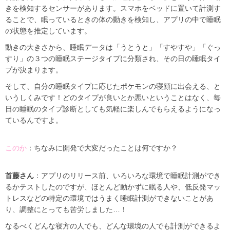
きを検知するセンサーがあります。スマホをベッドに置いて計測す
ることで、眠っているときの体の動きを検知し、アプリの中で睡眠
の状態を推定しています。
動きの大きさから、睡眠データは「うとうと」「すやすや」「ぐっ
すり」の３つの睡眠ステージタイプに分類され、その日の睡眠タイ
プが決まります。
そして、自分の睡眠タイプに応じたポケモンの寝顔に出会える、と
いうしくみです！どのタイプが良いとか悪いということはなく、毎
日の睡眠のタイプ診断としても気軽に楽しんでもらえるようになっ
ているんですよ。
このか
：ちなみに開発で大変だったことは何ですか？
首藤さん
：アプリのリリース前、いろいろな環境で睡眠計測ができ
るかテストしたのですが、ほとんど動かずに眠る人や、低反発マッ
トレスなどの特定の環境ではうまく睡眠計測ができないことがあ
り、調整にとっても苦労しました…！
なるべくどんな寝方の人でも、どんな環境の人でも計測ができるよ