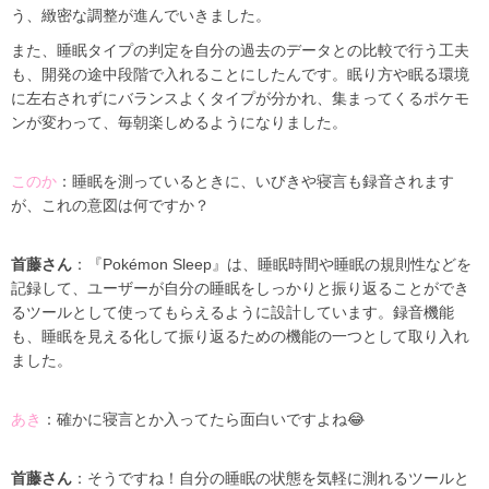
う、緻密な調整が進んでいきました。
また、睡眠タイプの判定を自分の過去のデータとの比較で行う工夫
も、開発の途中段階で入れることにしたんです。眠り方や眠る環境
に左右されずにバランスよくタイプが分かれ、集まってくるポケモ
ンが変わって、毎朝楽しめるようになりました。
このか
：睡眠を測っているときに、いびきや寝言も録音されます
が、これの意図は何ですか？
首藤さん
：『Pokémon Sleep』は、睡眠時間や睡眠の規則性などを
記録して、ユーザーが自分の睡眠をしっかりと振り返ることができ
るツールとして使ってもらえるように設計しています。録音機能
も、睡眠を見える化して振り返るための機能の一つとして取り入れ
ました。
あき
：確かに寝言とか入ってたら面白いですよね😂
首藤さん
：そうですね！自分の睡眠の状態を気軽に測れるツールと