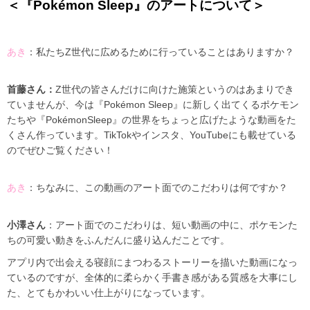
＜『Pokémon Sleep』のアートについて＞
あき
：私たちZ世代に広めるために行っていることはありますか？
首藤さん：
Z世代の皆さんだけに向けた施策というのはあまりでき
ていませんが、今は『Pokémon Sleep』に新しく出てくるポケモン
たちや『PokémonSleep』の世界をちょっと広げたような動画をた
くさん作っています。TikTokやインスタ、YouTubeにも載せている
のでぜひご覧ください！
あき
：ちなみに、この動画のアート面でのこだわりは何ですか？
小澤さん
：アート面でのこだわりは、短い動画の中に、ポケモンた
ちの可愛い動きをふんだんに盛り込んだことです。
アプリ内で出会える寝顔にまつわるストーリーを描いた動画になっ
ているのですが、全体的に柔らかく手書き感がある質感を大事にし
た、とてもかわいい仕上がりになっています。