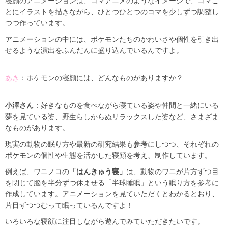
寝顔のアニメーションは、コマアニメのようなイメージで、コマご
とにイラストを描きながら、ひとつひとつのコマを少しずつ調整し
つつ作っています。
アニメーションの中には、ポケモンたちのかわいさや個性を引き出
せるような演出をふんだんに盛り込んでいるんですよ。
あき
：ポケモンの寝顔には、どんなものがありますか？
小澤さん
：好きなものを食べながら寝ている姿や仲間と一緒にいる
夢を見ている姿、野生らしからぬリラックスした姿など、さまざま
なものがあります。
現実の動物の眠り方や最新の研究結果も参考にしつつ、それぞれの
ポケモンの個性や生態を活かした寝顔を考え、制作しています。
例えば、ワニノコの
「はんきゅう寝」
は、動物のワニが片方ずつ目
を閉じて脳を半分ずつ休ませる「半球睡眠」という眠り方を参考に
作成しています。アニメーションを見ていただくとわかるとおり、
片目ずつつむって眠っているんですよ！
いろいろな寝顔に注目しながら遊んでみていただきたいです。