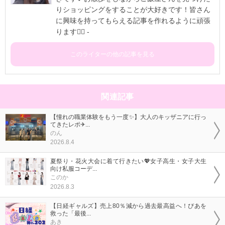
りショッピングをすることが大好きです！皆さん
に興味を持ってもらえる記事を作れるように頑張
ります✊🏻 -
このライターの他の記事を見る
関連記事
【憧れの職業体験をもう一度✨】大人のキッザニアに行っ
てきたレポ✈...
のん
2026.8.4
夏祭り・花火大会に着て行きたい💖女子高生・女子大生
向け私服コーデ...
このか
2026.8.3
【日経ギャルズ】売上80％減から過去最高益へ！ぴあを
救った「最後...
あき