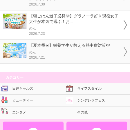
2026.7.30
【朝ごはん迷子必見🌞】グラノーラ好き現役女子
大生が本気で選ぶ！お...
のん
2026.7.23
【夏本番☀️】栄養学生が教える熱中症対策🍉
のん
2026.7.21
カテゴリー
日経ギャルズ
ライフスタイル
ビューティー
シンデレラフェス
エンタメ
その他