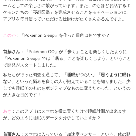
ームとしての楽しさに繋がっています。また、のちほどお話するポ
ケモンたちの「寝顔図鑑」を完成させることをモチベーションに、
アプリを毎日使っていただける仕掛けがたくさんあるんですよ。
このか
：『Pokémon Sleep』を作った目的は何ですか？
首藤さん
：『Pokémon GO』が「歩く」ことを楽しくしたように、
『Pokémon Sleep』では「眠る」ことを楽しくしよう、ということ
で開発がスタートしました。
私たちが行った調査を通じて、
「睡眠がつらい」「思うように眠れ
ない
」といった悩みを多くの人が抱えていることを知りました。少
しでも睡眠そのものをポジティブなものに変えたかった、というの
が大きな目的です！
あき
：このアプリはスマホを横に置くだけで睡眠計測が出来ます
が、どのように睡眠のデータを分析していますか？
首藤さん
：スマホに入っている「加速度センサー」という、体の動