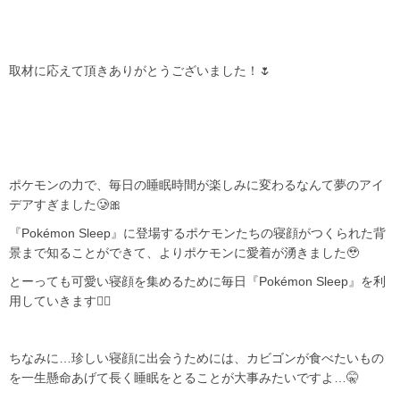
取材に応えて頂きありがとうございました！🌷
ポケモンの力で、毎日の睡眠時間が楽しみに変わるなんて夢のアイ
デアすぎました🥲‎🎀
『Pokémon Sleep』に登場するポケモンたちの寝顔がつくられた背
景まで知ることができて、よりポケモンに愛着が湧きました🥹
とーっても可愛い寝顔を集めるために毎日『Pokémon Sleep』を利
用していきます✊🏻
ちなみに…珍しい寝顔に出会うためには、カビゴンが食べたいもの
を一生懸命あげて長く睡眠をとることが大事みたいですよ…🤫