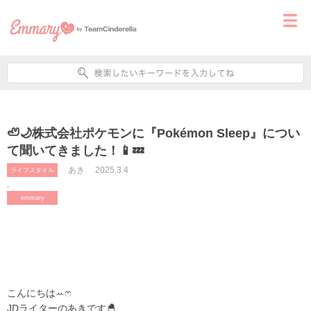
🦥🌙株式会社ポケモンに『Pokémon Sleep』につい
て聞いてきました！📱💤
あき
2025.3.4
ライフスタイル
,
emmary
こんにちはꕀෆ
JDライターのあきです🐣