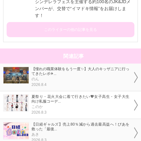
シンデレラフェスを主催する約100名のJK&JDメ
ンバーが、交替で“イマドキ情報”をお届けしま
す！
このライターの他の記事を見る
関連記事
【憧れの職業体験をもう一度✨】大人のキッザニアに行っ
てきたレポ✈...
のん
2026.8.4
夏祭り・花火大会に着て行きたい💖女子高生・女子大生
向け私服コーデ...
このか
2026.8.3
【日経ギャルズ】売上80％減から過去最高益へ！ぴあを
救った「最後...
あき
2026.8.3