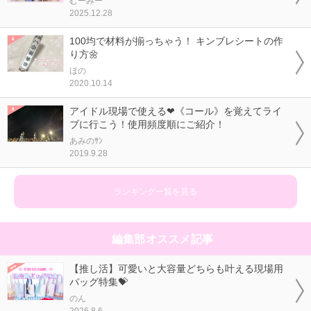
むーみー
2025.12.28
100均で材料が揃っちゃう！ キンブレシートの作
り方🌼
ほの
2020.10.14
アイドル現場で使える❤《コール》を覚えてライ
ブに行こう！使用頻度順にご紹介！
あみのｻﾝ
2019.9.28
ランキング一覧を見る
編集部オススメ記事
【推し活】可愛いと大容量どちらも叶える現場用
バッグ特集💝
のん