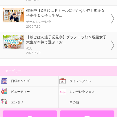
2026.8.6
確認中【Z世代はドトールに行かない!?】現役女
子高生＆女子大生が...
チームシンデレラ
2026.7.30
【朝ごはん迷子必見🌞】グラノーラ好き現役女子
大生が本気で選ぶ！お...
のん
2026.7.23
カテゴリー
日経ギャルズ
ライフスタイル
ビューティー
シンデレラフェス
エンタメ
その他