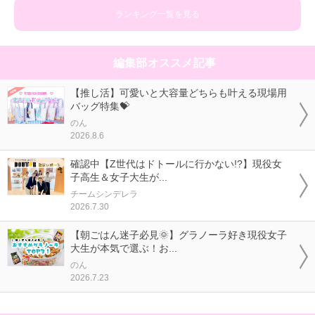
ランキング一覧を見る
編集部オススメ記事
【推し活】可愛いと大容量どちらも叶える現場用
バッグ特集💝
のん
2026.8.6
確認中【Z世代はドトールに行かない!?】現役女
子高生＆女子大生が...
チームシンデレラ
2026.7.30
【朝ごはん迷子必見🌞】グラノーラ好き現役女子
大生が本気で選ぶ！お...
のん
2026.7.23