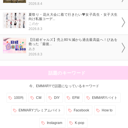
2026.8.4
夏祭り・花火大会に着て行きたい💖女子高生・女子大生
向け私服コーデ...
このか
2026.8.3
【日経ギャルズ】売上80％減から過去最高益へ！ぴあを
救った「最後...
あき
2026.8.3
話題のキーワード
今、EMMARYで話題になっているキーワード
100均
CM
DIY
EFM
EMMARYバイト
EMMARYプレミアムバイト
Facebook
How to
Instagram
K-pop