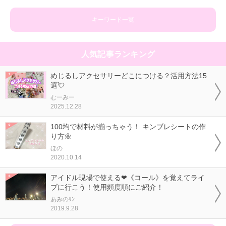
キーワード一覧
人気記事ランキング
めじるしアクセサリーどこにつける？活用方法15
選💘
むーみー
2025.12.28
100均で材料が揃っちゃう！ キンブレシートの作
り方🌼
ほの
2020.10.14
アイドル現場で使える❤《コール》を覚えてライ
ブに行こう！使用頻度順にご紹介！
あみのｻﾝ
2019.9.28