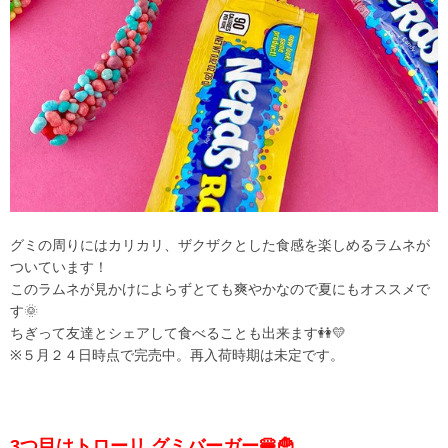
グミの周りにはカリカリ、ザクザクとした食感を楽しめるラムネが
ついています！
このラムネが見かけによらずとても爽やかなので夏にもオススメで
す🌞
ちぎって友達とシェアして食べることも出来ます👭💛
※５月２４日時点で完売中。再入荷時期は未定です。
3つ目はトローリ
グミバ
ーガー🍔🍟