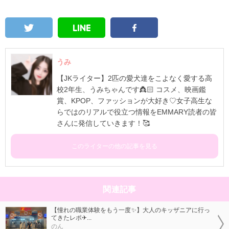
うみ
【JKライター】2匹の愛犬達をこよなく愛する高
校2年生、うみちゃんです👸🏻 コスメ、映画鑑
賞、KPOP、ファッションが大好き♡女子高生な
らではのリアルで役立つ情報をEMMARY読者の皆
さんに発信していきます！🥰
このライターの他の記事を見る
関連記事
【憧れの職業体験をもう一度✨】大人のキッザニアに行っ
てきたレポ✈...
のん