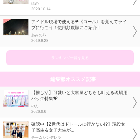
ほの
2020.10.14
アイドル現場で使える❤《コール》を覚えてライ
ブに行こう！使用頻度順にご紹介！
あみのｻﾝ
2019.9.28
ランキング一覧を見る
編集部オススメ記事
【推し活】可愛いと大容量どちらも叶える現場用
バッグ特集💝
のん
2026.8.6
確認中【Z世代はドトールに行かない!?】現役女
子高生＆女子大生が...
チームシンデレラ