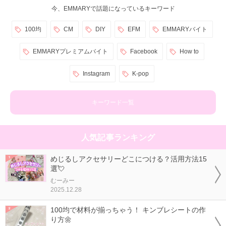
今、EMMARYで話題になっているキーワード
100均
CM
DIY
EFM
EMMARYバイト
EMMARYプレミアムバイト
Facebook
How to
Instagram
K-pop
キーワード一覧
人気記事ランキング
めじるしアクセサリーどこにつける？活用方法15
選💘
むーみー
2025.12.28
100均で材料が揃っちゃう！ キンブレシートの作
り方🌼