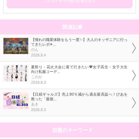
このライターの他の記事を見る
関連記事
【憧れの職業体験をもう一度✨】大人のキッザニアに行っ
てきたレポ✈...
のん
2026.8.4
夏祭り・花火大会に着て行きたい💖女子高生・女子大生
向け私服コーデ...
このか
2026.8.3
【日経ギャルズ】売上80％減から過去最高益へ！ぴあを
救った「最後...
あき
2026.8.3
話題のキーワード