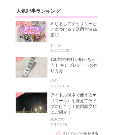
人気記事ランキング
めじるしアクセサリーど
こにつける？活用方法15
選💘
むーみー
2025.12.28
100均で材料が揃っちゃ
う！ キンブレシートの作
り方🌼
ほの
2020.10.14
アイドル現場で使える❤
《コール》を覚えてライ
ブに行こう！使用頻度順
にご紹介！
あみのｻﾝ
2019.9.28
ランキング一覧を見る