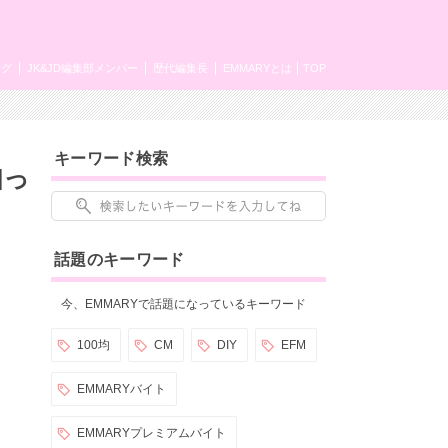
ング
JK&JD編集部メンバー
歴代編集長
EMMARYとは
TOP
キーワード検索
知っ
話題のキーワード
今、EMMARYで話題になっているキーワード
100均
CM
DIY
EFM
EMMARYバイト
EMMARYプレミアムバイト