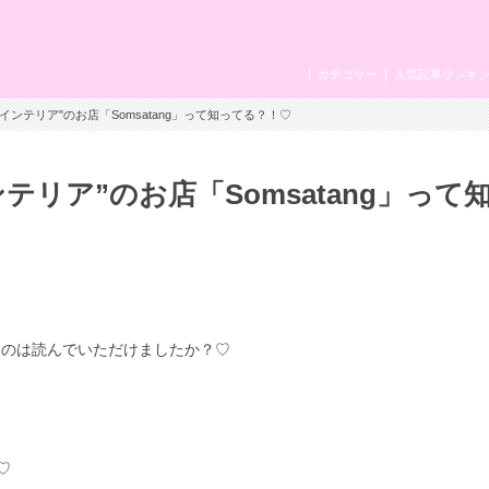
カテゴリー
人気記事ランキ
インテリア"のお店「Somsatang」って知ってる？！♡
リア”のお店「Somsatang」って
たのは読んでいただけましたか？♡
♡