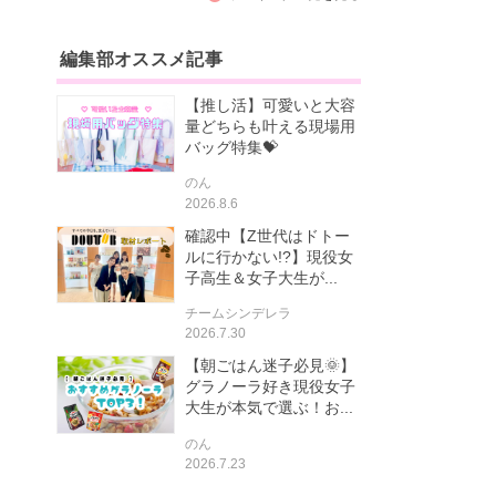
編集部オススメ記事
【推し活】可愛いと大容
量どちらも叶える現場用
バッグ特集💝
のん
2026.8.6
確認中【Z世代はドトー
ルに行かない!?】現役女
子高生＆女子大生が...
チームシンデレラ
2026.7.30
【朝ごはん迷子必見🌞】
グラノーラ好き現役女子
大生が本気で選ぶ！お...
のん
2026.7.23