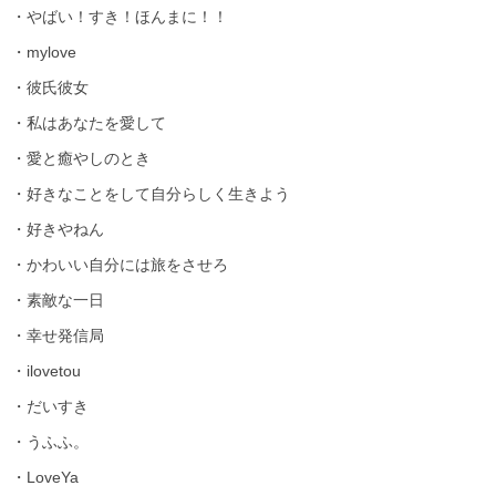
・やばい！すき！ほんまに！！
・
mylove
・彼氏彼女
・私はあなたを愛して
・愛と
癒やしの
とき
・好きなことをして自分らしく生きよう
・好きや
ねん
・かわいい自分には旅をさせろ
・素敵な一日
・幸せ発信局
・
ilovetou
・だいすき
・うふふ。
・
LoveYa