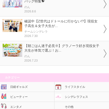
バッグ特集💝
のん
2026.8.6
確認中【Z世代はドトールに行かない!?】現役女
子高生＆女子大生が...
チームシンデレラ
2026.7.30
【朝ごはん迷子必見🌞】グラノーラ好き現役女子
大生が本気で選ぶ！お...
のん
2026.7.23
カテゴリー
日経ギャルズ
ライフスタイル
ビューティー
シンデレラフェス
エンタメ
その他