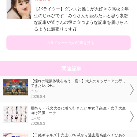
【JKライター】ダンスと推しが大好き♡高校２年
生のじゅぴです！みなさんが読みたいと思う素敵
な記事や皆さんの役に立つような記事を届けられ
るように頑張ります🍒
このライターの他の記事を見る
関連記事
【憧れの職業体験をもう一度✨】大人のキッザニアに行っ
てきたレポ✈...
のん
2026.8.4
夏祭り・花火大会に着て行きたい💖女子高生・女子大生
向け私服コーデ...
このか
2026.8.3
【日経ギャルズ】売上80％減から過去最高益へ！ぴあを