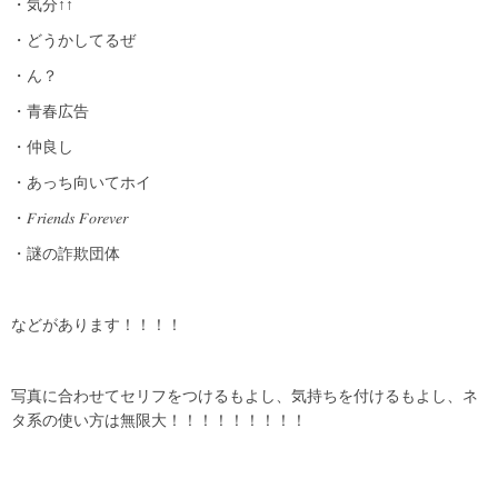
・気分↑↑
・どうか
してるぜ
・ん？
・青春広告
・仲良し
・あっち向いてホイ
・
𝐹𝑟𝑖𝑒𝑛𝑑𝑠
𝐹𝑜𝑟𝑒𝑣𝑒𝑟
・謎の詐欺団体
などがあります！！！！
写真に合わせてセリフをつけるもよし、気持ちを付けるもよし、ネ
タ系の使い方は無限大！！！！！！！！！