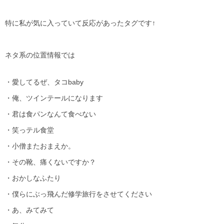
特に私が気に入っていて反応があったタグです↑
ネタ系の位置情報では
・愛してるぜ、タコ
baby
・俺、ツインテールになります
・君は食パンなんて食べない
・
笑っ
テル食堂
・小僧またおまえか。
・その靴、痛くないですか？
・おかしなふたり
・僕らにぶっ飛んだ修学旅行をさせてください
・あ、
みてみて