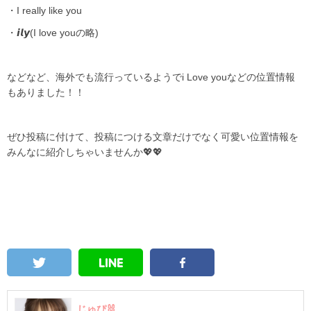
・
I really like you
・
𝙞𝙡𝙮
(I love youの略)
などなど、海外でも流行っているようで
i
Love youなどの位置情報
もありました！！
ぜひ投稿に付けて、投稿につける文章だけでなく可愛い位置情報を
みんなに紹介しちゃいませんか
💖💖
じゅぴ🐰