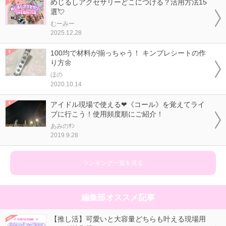
めじるしアクセサリーどこにつける？活用方法15
選💘
むーみー
2025.12.28
100均で材料が揃っちゃう！ キンブレシートの作
り方🌼
ほの
2020.10.14
アイドル現場で使える❤《コール》を覚えてライ
ブに行こう！使用頻度順にご紹介！
あみのｻﾝ
2019.9.28
ランキング一覧を見る
編集部オススメ記事
【推し活】可愛いと大容量どちらも叶える現場用