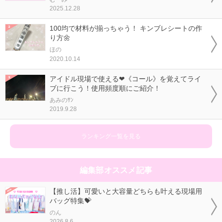
2025.12.28
100均で材料が揃っちゃう！ キンブレシートの作
り方🌼
ほの
2020.10.14
アイドル現場で使える❤《コール》を覚えてライ
ブに行こう！使用頻度順にご紹介！
あみのｻﾝ
2019.9.28
ランキング一覧を見る
編集部オススメ記事
【推し活】可愛いと大容量どちらも叶える現場用
バッグ特集💝
のん
2026.8.6