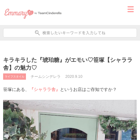
キラキラした『琥珀糖』がエモい♡笹塚【シャララ
舎】の魅力♡
チームシンデレラ
2020.9.10
ライフスタイル
笹塚にある、
『シャララ舎』
というお店はご存知ですか？