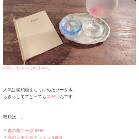
出典：@rose_no_tane_
人気は琥珀糖をちりばめたソーダ水。
らきらしててとっても
エモい
んです..
種類は、、
＊青の梅ソーダ ¥650
＊赤のレモンスカッシュ ¥650