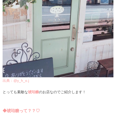
出典：@y_h_o.j
とっても素敵な
琥珀糖
のお店なのでご紹介します！
◆琥珀糖って？？♡