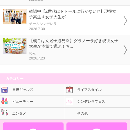
確認中【Z世代はドトールに行かない!?】現役女
子高生＆女子大生が...
チームシンデレラ
2026.7.30
【朝ごはん迷子必見🌞】グラノーラ好き現役女子
大生が本気で選ぶ！お...
のん
2026.7.23
カテゴリー
日経ギャルズ
ライフスタイル
ビューティー
シンデレラフェス
エンタメ
その他