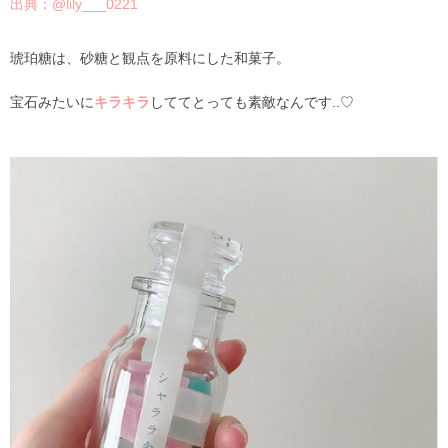
出典：@
lily___0221
琥珀糖は、砂糖と観点を原料にした和菓子。
宝石みたいに
キラキラ
しててとっても素敵なんです..♡