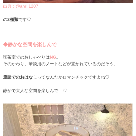
出典：@anri.1207
の
2種類
です♡
◆静かな空間を楽しんで
喫茶室でのおしゃべりは
NG
。
そのかわり、筆談用のノートなどが置かれているのだそう。
筆談でのおはなし
ってなんだかロマンチックですよね♡
静かで大人な空間を楽しんで…♡