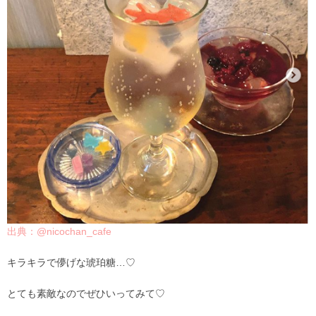
出典：@nicochan_cafe
キラキラで儚げな琥珀糖…♡
とても素敵なのでぜひいってみて♡