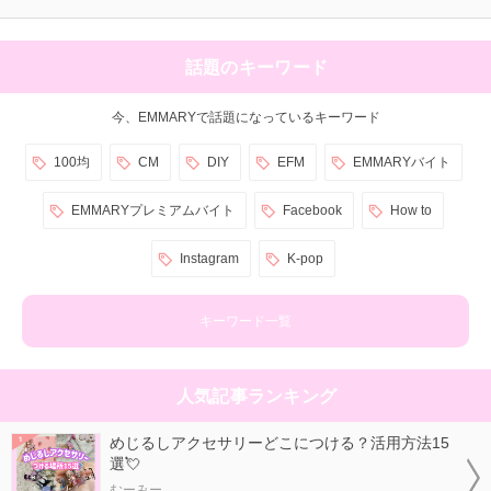
話題のキーワード
今、EMMARYで話題になっているキーワード
100均
CM
DIY
EFM
EMMARYバイト
EMMARYプレミアムバイト
Facebook
How to
Instagram
K-pop
キーワード一覧
人気記事ランキング
めじるしアクセサリーどこにつける？活用方法15
選💘
むーみー