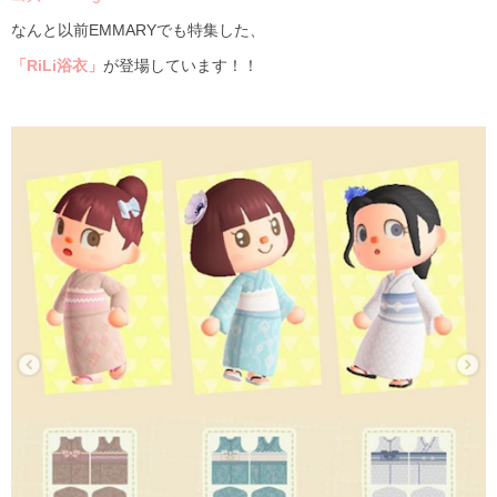
なんと以前
EMMARY
でも特集した、
「
RiLi
浴衣」
が登場しています！！