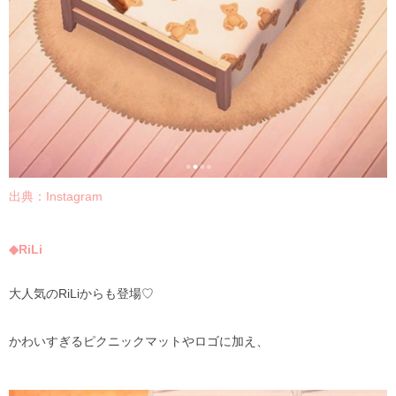
出典：
Instagram
◆
RiLi
大人気の
RiLi
からも登場♡
かわいすぎるピクニックマットやロゴに加え、