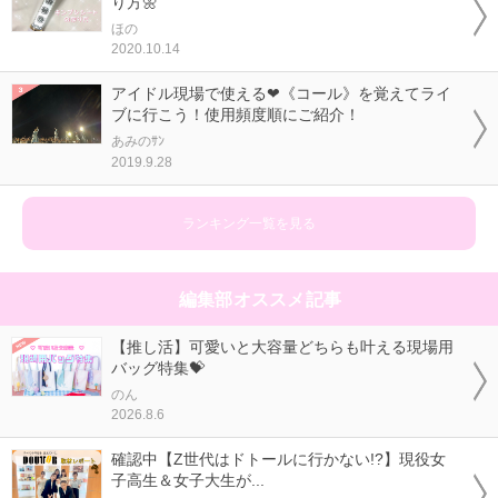
り方🌼
ほの
2020.10.14
アイドル現場で使える❤《コール》を覚えてライ
ブに行こう！使用頻度順にご紹介！
あみのｻﾝ
2019.9.28
ランキング一覧を見る
編集部オススメ記事
【推し活】可愛いと大容量どちらも叶える現場用
バッグ特集💝
のん
2026.8.6
確認中【Z世代はドトールに行かない!?】現役女
子高生＆女子大生が...