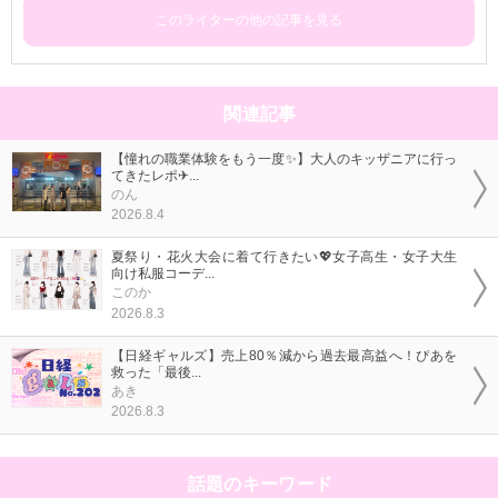
このライターの他の記事を見る
関連記事
【憧れの職業体験をもう一度✨】大人のキッザニアに行っ
てきたレポ✈...
のん
2026.8.4
夏祭り・花火大会に着て行きたい💖女子高生・女子大生
向け私服コーデ...
このか
2026.8.3
【日経ギャルズ】売上80％減から過去最高益へ！ぴあを
救った「最後...
あき
2026.8.3
話題のキーワード